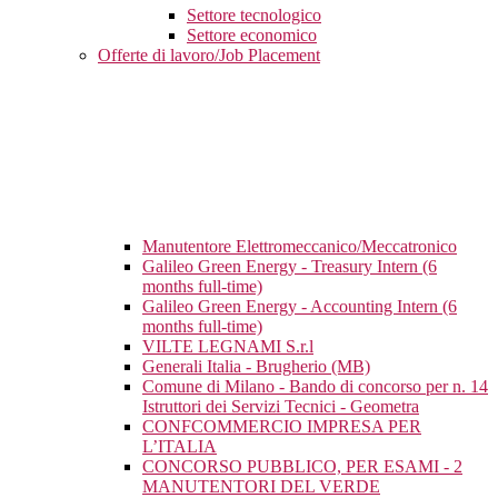
Settore tecnologico
Settore economico
Offerte di lavoro/Job Placement
Manutentore Elettromeccanico/Meccatronico
Galileo Green Energy - Treasury Intern (6
months full-time)
Galileo Green Energy - Accounting Intern (6
months full-time)
VILTE LEGNAMI S.r.l
Generali Italia - Brugherio (MB)
Comune di Milano - Bando di concorso per n. 14
Istruttori dei Servizi Tecnici - Geometra
CONFCOMMERCIO IMPRESA PER
L’ITALIA
CONCORSO PUBBLICO, PER ESAMI - 2
MANUTENTORI DEL VERDE