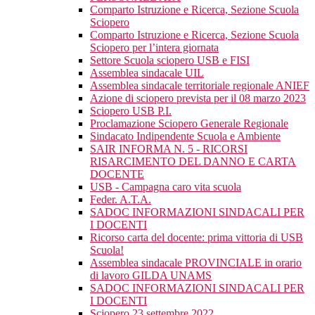
Comparto Istruzione e Ricerca, Sezione Scuola
Sciopero
Comparto Istruzione e Ricerca, Sezione Scuola
Sciopero per l’intera giornata
Settore Scuola sciopero USB e FISI
Assemblea sindacale UIL
Assemblea sindacale territoriale regionale ANIEF
Azione di sciopero prevista per il 08 marzo 2023
Sciopero USB P.I.
Proclamazione Sciopero Generale Regionale
Sindacato Indipendente Scuola e Ambiente
SAIR INFORMA N. 5 - RICORSI
RISARCIMENTO DEL DANNO E CARTA
DOCENTE
USB - Campagna caro vita scuola
Feder. A.T.A.
SADOC INFORMAZIONI SINDACALI PER
I DOCENTI
Ricorso carta del docente: prima vittoria di USB
Scuola!
Assemblea sindacale PROVINCIALE in orario
di lavoro GILDA UNAMS
SADOC INFORMAZIONI SINDACALI PER
I DOCENTI
Sciopero 23 settembre 2022