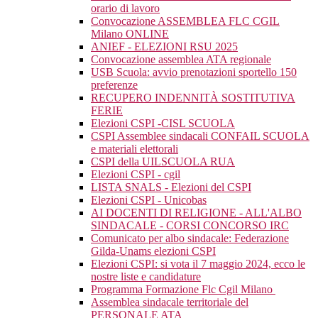
orario di lavoro
Convocazione ASSEMBLEA FLC CGIL
Milano ONLINE
ANIEF - ELEZIONI RSU 2025
Convocazione assemblea ATA regionale
USB Scuola: avvio prenotazioni sportello 150
preferenze
RECUPERO INDENNITÀ SOSTITUTIVA
FERIE
Elezioni CSPI -CISL SCUOLA
CSPI Assemblee sindacali CONFAIL SCUOLA
e materiali elettorali
CSPI della UILSCUOLA RUA
Elezioni CSPI - cgil
LISTA SNALS - Elezioni del CSPI
Elezioni CSPI - Unicobas
AI DOCENTI DI RELIGIONE - ALL'ALBO
SINDACALE - CORSI CONCORSO IRC
Comunicato per albo sindacale: Federazione
Gilda-Unams elezioni CSPI
Elezioni CSPI: si vota il 7 maggio 2024, ecco le
nostre liste e candidature
Programma Formazione Flc Cgil Milano
Assemblea sindacale territoriale del
PERSONALE ATA