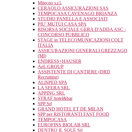
Mitecno s.r.l.
CERAOLO ASSICURAZIONI SAS
TEMPOCASA CAVENAGO BRIANZA
STUDIO PANELLA E ASSOCIATI
PIU' MUTUI CASA SPA
RISORSA SOCIALE GERA D'ADDA ASC -
CONCORSO PUBBLICO
STAGE in TELECOMUNICAZIONI COLT
ITALIA
ASSICURAZIONI GENERALI GREZZAGO
(MI)
ENDRESS+HAUSER
AeL GROUP
ASSISTENTE DI CANTIERE (DRD
Recruiting)
ALISPED SPA
LA SFERA SRL
APPING SRL
STRAF hotel&bar
SPP Srl
GRAND HOTEL ET DE MILAN
SPP per RISTORANTI FAST FOOD
TEMPOCASA
EUROFINS BIOLAB SRL
DENTRO IL SOLE Srl