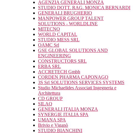
AGENZIA GENERALI MONZA
STUDIO DOTT. RAG. MONICA BERNARDI
GENERALI BRUGHERIO
MANPOWER GROUP TALENT
SOLUTIONS - WORLDLINE
MITECNO
WORLD CAPITAL
STUDIO MESS SRL
OAMC Srl
GSE GLOBAL SOLUTIONS AND
ENGINEERING
CONSTRUCTORS SRL
ERBA SRL
ACCRETECH Gmbh
CORDEN PHARMA CAPONAGO
3S Srl SOLUTIONS SERVICES SYSTEMS
Studio Michaelides Associati Ingegneria e
Architettura
CD GROUP
SILAQ
GENERALI ITALIA MONZA
SYNERGIE ITALIA SPA
UMANA SPA
Brivio e Viganò
STUDIO BIANCHINI