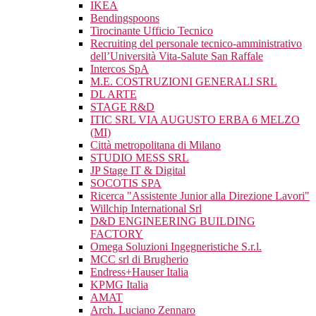
IKEA
Bendingspoons
Tirocinante Ufficio Tecnico
Recruiting del personale tecnico-amministrativo
dell’Università Vita-Salute San Raffale
Intercos SpA
M.E. COSTRUZIONI GENERALI SRL
DL ARTE
STAGE R&D
ITIC SRL VIA AUGUSTO ERBA 6 MELZO
(MI)
Città metropolitana di Milano
STUDIO MESS SRL
JP Stage IT & Digital
SOCOTIS SPA
Ricerca "Assistente Junior alla Direzione Lavori"
Willchip International Srl
D&D ENGINEERING BUILDING
FACTORY
Omega Soluzioni Ingegneristiche S.r.l.
MCC srl di Brugherio
Endress+Hauser Italia
KPMG Italia
AMAT
Arch. Luciano Zennaro