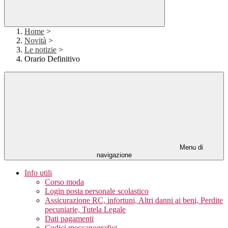
Home
>
Novità
>
Le notizie
>
Orario Definitivo
Menu di
navigazione
Info utili
Corso moda
Login posta personale scolastico
Assicurazione RC, infortuni, Altri danni ai beni, Perdite
pecuniarie, Tutela Legale
Dati pagamenti
Codici meccanografici