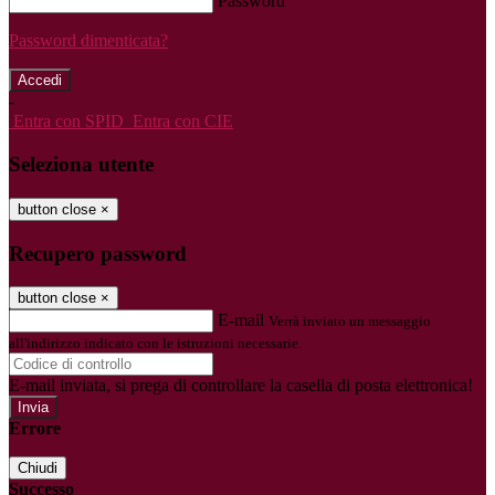
Password
Password dimenticata?
-
Entra con SPID
Entra con CIE
Seleziona utente
button close
×
Recupero password
button close
×
E-mail
Verrà inviato un messaggio
all'indirizzo indicato con le istruzioni necessarie.
E-mail inviata, si prega di controllare la casella di posta elettronica!
Errore
Chiudi
Successo