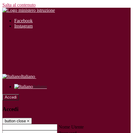
Salta al contenuto
Facebook
Instagram
Italiano
Italiano
Accedi
Accedi
button close
×
Nome Utente