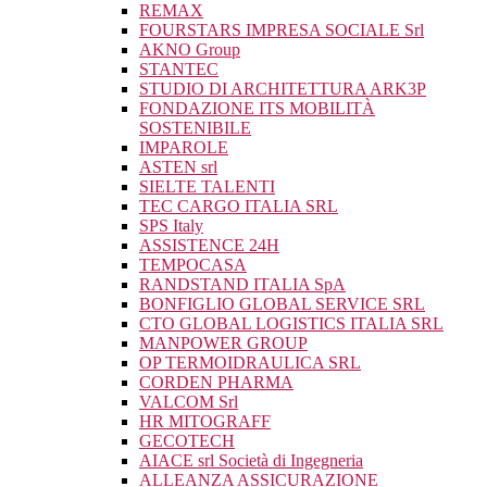
REMAX
FOURSTARS IMPRESA SOCIALE Srl
AKNO Group
STANTEC
STUDIO DI ARCHITETTURA ARK3P
FONDAZIONE ITS MOBILITÀ
SOSTENIBILE
IMPAROLE
ASTEN srl
SIELTE TALENTI
TEC CARGO ITALIA SRL
SPS Italy
ASSISTENCE 24H
TEMPOCASA
RANDSTAND ITALIA SpA
BONFIGLIO GLOBAL SERVICE SRL
CTO GLOBAL LOGISTICS ITALIA SRL
MANPOWER GROUP
OP TERMOIDRAULICA SRL
CORDEN PHARMA
VALCOM Srl
HR MITOGRAFF
GECOTECH
AIACE srl Società di Ingegneria
ALLEANZA ASSICURAZIONE