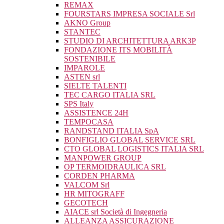
REMAX
FOURSTARS IMPRESA SOCIALE Srl
AKNO Group
STANTEC
STUDIO DI ARCHITETTURA ARK3P
FONDAZIONE ITS MOBILITÀ
SOSTENIBILE
IMPAROLE
ASTEN srl
SIELTE TALENTI
TEC CARGO ITALIA SRL
SPS Italy
ASSISTENCE 24H
TEMPOCASA
RANDSTAND ITALIA SpA
BONFIGLIO GLOBAL SERVICE SRL
CTO GLOBAL LOGISTICS ITALIA SRL
MANPOWER GROUP
OP TERMOIDRAULICA SRL
CORDEN PHARMA
VALCOM Srl
HR MITOGRAFF
GECOTECH
AIACE srl Società di Ingegneria
ALLEANZA ASSICURAZIONE