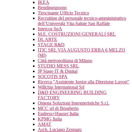
IKEA
Bendingspoons
Tirocinante Ufficio Tecnico
Recruiting del personale tecnico-amministrativo
dell’Università Vita-Salute San Raffale
Intercos SpA
M.E. COSTRUZIONI GENERALI SRL
DL ARTE
STAGE R&D
ITIC SRL VIA AUGUSTO ERBA 6 MELZO
(MI)
Città metropolitana di Milano
STUDIO MESS SRL
JP Stage IT & Digital
SOCOTIS SPA
Ricerca "Assistente Junior alla Direzione Lavori"
Willchip International Srl
D&D ENGINEERING BUILDING
FACTORY
Omega Soluzioni Ingegneristiche S.r.l.
MCC srl di Brugherio
Endress+Hauser Italia
KPMG Italia
AMAT
Arch. Luciano Zennaro