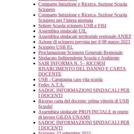
Comparto Istruzione e Ricerca, Sezione Scuola
Sciopero
Comparto Istruzione e Ricerca, Sezione Scuola
Sciopero per l’intera giornata
Settore Scuola sciopero USB e FISI
Assemblea sindacale UIL
Assemblea sindacale territoriale regionale ANIEF
Azione di sciopero prevista per il 08 marzo 2023
Sciopero USB P.I.
Proclamazione Sciopero Generale Regionale
Sindacato Indipendente Scuola e Ambiente
SAIR INFORMA N. 5 - RICORSI
RISARCIMENTO DEL DANNO E CARTA
DOCENTE
USB - Campagna caro vita scuola
Feder. A.T.A.
SADOC INFORMAZIONI SINDACALI PER
I DOCENTI
Ricorso carta del docente: prima vittoria di USB
Scuola!
Assemblea sindacale PROVINCIALE in orario
di lavoro GILDA UNAMS
SADOC INFORMAZIONI SINDACALI PER
I DOCENTI
Sciopero 23 settembre 2022