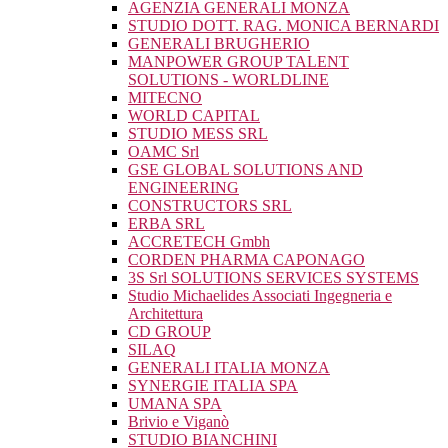
AGENZIA GENERALI MONZA
STUDIO DOTT. RAG. MONICA BERNARDI
GENERALI BRUGHERIO
MANPOWER GROUP TALENT
SOLUTIONS - WORLDLINE
MITECNO
WORLD CAPITAL
STUDIO MESS SRL
OAMC Srl
GSE GLOBAL SOLUTIONS AND
ENGINEERING
CONSTRUCTORS SRL
ERBA SRL
ACCRETECH Gmbh
CORDEN PHARMA CAPONAGO
3S Srl SOLUTIONS SERVICES SYSTEMS
Studio Michaelides Associati Ingegneria e
Architettura
CD GROUP
SILAQ
GENERALI ITALIA MONZA
SYNERGIE ITALIA SPA
UMANA SPA
Brivio e Viganò
STUDIO BIANCHINI