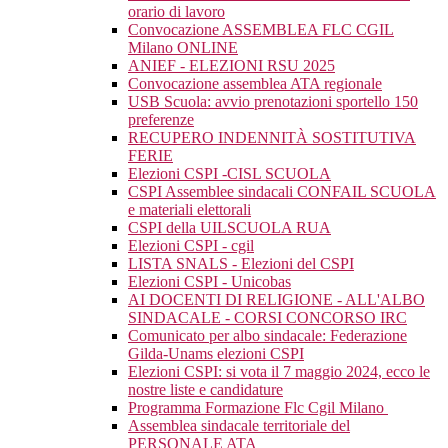
orario di lavoro
Convocazione ASSEMBLEA FLC CGIL
Milano ONLINE
ANIEF - ELEZIONI RSU 2025
Convocazione assemblea ATA regionale
USB Scuola: avvio prenotazioni sportello 150
preferenze
RECUPERO INDENNITÀ SOSTITUTIVA
FERIE
Elezioni CSPI -CISL SCUOLA
CSPI Assemblee sindacali CONFAIL SCUOLA
e materiali elettorali
CSPI della UILSCUOLA RUA
Elezioni CSPI - cgil
LISTA SNALS - Elezioni del CSPI
Elezioni CSPI - Unicobas
AI DOCENTI DI RELIGIONE - ALL'ALBO
SINDACALE - CORSI CONCORSO IRC
Comunicato per albo sindacale: Federazione
Gilda-Unams elezioni CSPI
Elezioni CSPI: si vota il 7 maggio 2024, ecco le
nostre liste e candidature
Programma Formazione Flc Cgil Milano
Assemblea sindacale territoriale del
PERSONALE ATA