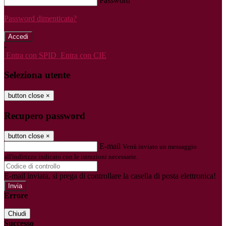
Password
Password dimenticata?
-
Entra con SPID
Entra con CIE
Seleziona utente
button close
×
Recupero password
button close
×
E-mail
Verrà inviato un messaggio
all'indirizzo indicato con le istruzioni necessarie.
E-mail inviata, si prega di controllare la casella di posta elettronica!
Errore
Chiudi
Successo