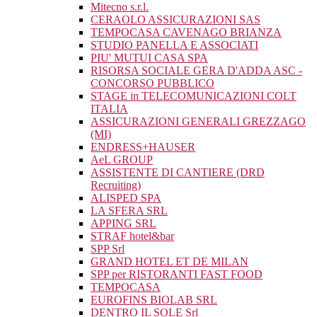
Mitecno s.r.l.
CERAOLO ASSICURAZIONI SAS
TEMPOCASA CAVENAGO BRIANZA
STUDIO PANELLA E ASSOCIATI
PIU' MUTUI CASA SPA
RISORSA SOCIALE GERA D'ADDA ASC -
CONCORSO PUBBLICO
STAGE in TELECOMUNICAZIONI COLT
ITALIA
ASSICURAZIONI GENERALI GREZZAGO
(MI)
ENDRESS+HAUSER
AeL GROUP
ASSISTENTE DI CANTIERE (DRD
Recruiting)
ALISPED SPA
LA SFERA SRL
APPING SRL
STRAF hotel&bar
SPP Srl
GRAND HOTEL ET DE MILAN
SPP per RISTORANTI FAST FOOD
TEMPOCASA
EUROFINS BIOLAB SRL
DENTRO IL SOLE Srl