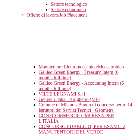
Settore tecnologico
Settore economico
Offerte di lavoro/Job Placement
Manutentore Elettromeccanico/Meccatronico
Galileo Green Energy - Treasury Intern (6
months full-time)
Galileo Green Energy - Accounting Intern (6
months full-time)
VILTE LEGNAMI S.r.l
Generali Italia - Brugherio (MB)
Comune di Milano - Bando di concorso per n. 14
Istruttori dei Servizi Tecnici - Geometra
CONFCOMMERCIO IMPRESA PER
L’ITALIA
CONCORSO PUBBLICO, PER ESAMI - 2
MANUTENTORI DEL VERDE