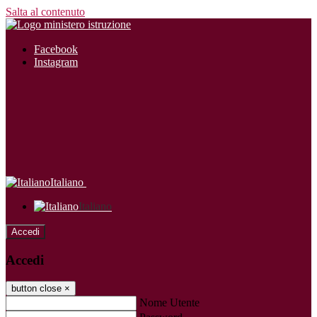
Salta al contenuto
Facebook
Instagram
Italiano
Italiano
Accedi
Accedi
button close
×
Nome Utente