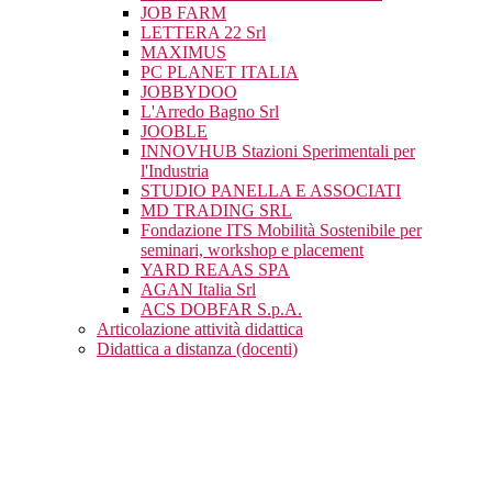
JOB FARM
LETTERA 22 Srl
MAXIMUS
PC PLANET ITALIA
JOBBYDOO
L'Arredo Bagno Srl
JOOBLE
INNOVHUB Stazioni Sperimentali per
l'Industria
STUDIO PANELLA E ASSOCIATI
MD TRADING SRL
Fondazione ITS Mobilità Sostenibile per
seminari, workshop e placement
YARD REAAS SPA
AGAN Italia Srl
ACS DOBFAR S.p.A.
Articolazione attività didattica
Didattica a distanza (docenti)