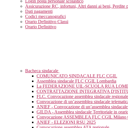
Login posta personale scolastico
Assicurazione RC, infortuni, Altri danni ai beni, Perdite 
Dati pagamenti
Codici meccanografici
Orario Definitivo Classi
Orario Definitivo
Bacheca sindacale
COMUNICATO SINDACALE FLC CGIL
Assemblea sindacale FLC CGIL Lombardia
La FEDERAZIONE UIL-SCUOLA RUA LOM
CONTRATTAZIONE INTEGRATIVA D'ISTIT
FLC. Convocazione assemblea sindacale regional
Convocazione di un’assemblea sindacale telematic
ANIEF - Convocazione di un’assemblea sindacale 
GILDA - Assemblea sindacale Territoriale in orario
Convocazione ASSEMBLEA FLC CGIL Milan
ANIEF - ELEZIONI RSU 2025
Convocazione assemblea ATA regionale