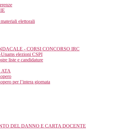
ferenze
IE
eriali elettorali
SINDACALE - CORSI CONCORSO IRC
a-Unams elezioni CSPI
tre liste e candidature
E ATA
iopero
pero per l’intera giornata
MENTO DEL DANNO E CARTA DOCENTE