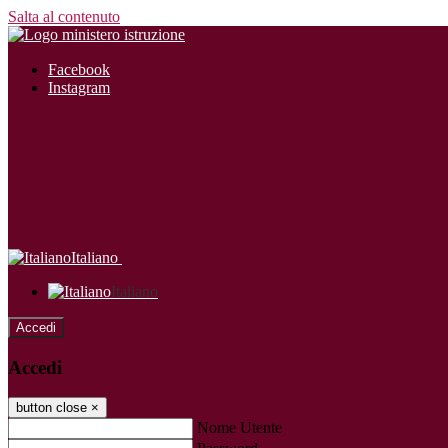
Salta al contenuto
Facebook
Instagram
Italiano
Italiano
Accedi
Accedi
button close
×
Nome Utente