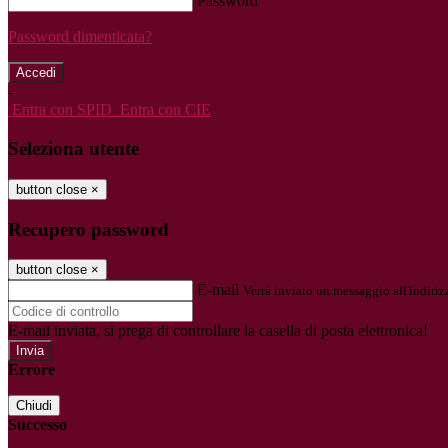
Password
Password dimenticata?
-
Entra con SPID
Entra con CIE
Seleziona utente
button close
×
Recupero password
button close
×
E-mail
Verrà inviato un messaggio all'indirizz
E-mail inviata, si prega di controllare la casella di posta elettronica!
Errore
Chiudi
Successo