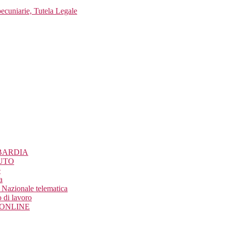
pecuniarie, Tutela Legale
BARDIA
UTO
e
a
Nazionale telematica
 di lavoro
o ONLINE