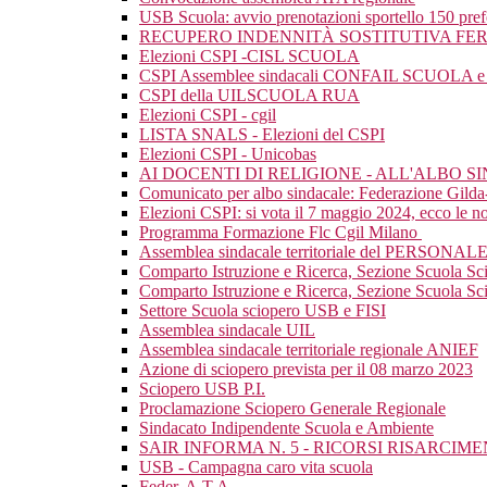
USB Scuola: avvio prenotazioni sportello 150 pre
RECUPERO INDENNITÀ SOSTITUTIVA FER
Elezioni CSPI -CISL SCUOLA
CSPI Assemblee sindacali CONFAIL SCUOLA e mat
CSPI della UILSCUOLA RUA
Elezioni CSPI - cgil
LISTA SNALS - Elezioni del CSPI
Elezioni CSPI - Unicobas
AI DOCENTI DI RELIGIONE - ALL'ALBO 
Comunicato per albo sindacale: Federazione Gild
Elezioni CSPI: si vota il 7 maggio 2024, ecco le nos
Programma Formazione Flc Cgil Milano
Assemblea sindacale territoriale del PERSONAL
Comparto Istruzione e Ricerca, Sezione Scuola Sc
Comparto Istruzione e Ricerca, Sezione Scuola Scio
Settore Scuola sciopero USB e FISI
Assemblea sindacale UIL
Assemblea sindacale territoriale regionale ANIEF
Azione di sciopero prevista per il 08 marzo 2023
Sciopero USB P.I.
Proclamazione Sciopero Generale Regionale
Sindacato Indipendente Scuola e Ambiente
SAIR INFORMA N. 5 - RICORSI RISARCI
USB - Campagna caro vita scuola
Feder. A.T.A.