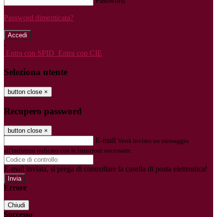
Password
Password dimenticata?
-
Entra con SPID
Entra con CIE
Seleziona utente
button close
×
Recupero password
button close
×
E-mail
Verrà inviato un messaggio
all'indirizzo indicato con le istruzioni necessarie.
E-mail inviata, si prega di controllare la casella di posta elettronica!
Errore
Chiudi
Successo