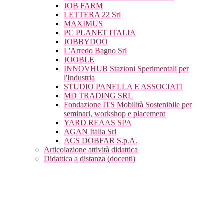
JOB FARM
LETTERA 22 Srl
MAXIMUS
PC PLANET ITALIA
JOBBYDOO
L'Arredo Bagno Srl
JOOBLE
INNOVHUB Stazioni Sperimentali per
l'Industria
STUDIO PANELLA E ASSOCIATI
MD TRADING SRL
Fondazione ITS Mobilità Sostenibile per
seminari, workshop e placement
YARD REAAS SPA
AGAN Italia Srl
ACS DOBFAR S.p.A.
Articolazione attività didattica
Didattica a distanza (docenti)