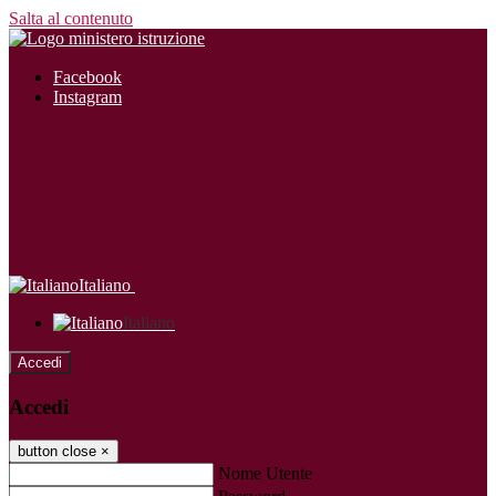
Salta al contenuto
Facebook
Instagram
Italiano
Italiano
Accedi
Accedi
button close
×
Nome Utente