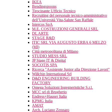
IKEA
Bendingspoons
Tirocinante Ufficio Tecnico
Recruiting del personale tecnico-amministrativo
dell’Università Vita-Salute San Raffale
Intercos SpA
M.E. COSTRUZIONI GENERALI SRL
DL ARTE
STAGE R&D
ITIC SRL VIA AUGUSTO ERBA 6 MELZO
(MI)
Città metropolitana di Milano
STUDIO MESS SRL
JP Stage IT & Digital
SOCOTIS SPA
Ricerca "Assistente Junior alla Direzione Lavori"
Willchip International Srl
D&D ENGINEERING BUILDING
FACTORY
Omega Soluzioni Ingegneristiche S.r.l.
MCC srl di Brugherio
Endress+Hauser Italia
KPMG Italia
AMAT
Arch. Luciano Zennaro