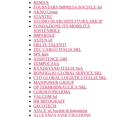
REMAX
FOURSTARS IMPRESA SOCIALE Srl
AKNO Group
STANTEC
STUDIO DI ARCHITETTURA ARK3P
FONDAZIONE ITS MOBILITÀ
SOSTENIBILE
IMPAROLE
ASTEN srl
SIELTE TALENTI
TEC CARGO ITALIA SRL
SPS Italy
ASSISTENCE 24H
TEMPOCASA
RANDSTAND ITALIA SpA
BONFIGLIO GLOBAL SERVICE SRL
CTO GLOBAL LOGISTICS ITALIA SRL
MANPOWER GROUP
OP TERMOIDRAULICA SRL
CORDEN PHARMA
VALCOM Srl
HR MITOGRAFF
GECOTECH
AIACE srl Società di Ingegneria
ALLEANZA ASSICURAZIONE