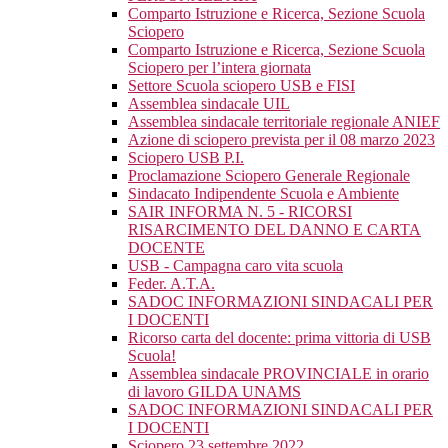
Comparto Istruzione e Ricerca, Sezione Scuola
Sciopero
Comparto Istruzione e Ricerca, Sezione Scuola
Sciopero per l’intera giornata
Settore Scuola sciopero USB e FISI
Assemblea sindacale UIL
Assemblea sindacale territoriale regionale ANIEF
Azione di sciopero prevista per il 08 marzo 2023
Sciopero USB P.I.
Proclamazione Sciopero Generale Regionale
Sindacato Indipendente Scuola e Ambiente
SAIR INFORMA N. 5 - RICORSI
RISARCIMENTO DEL DANNO E CARTA
DOCENTE
USB - Campagna caro vita scuola
Feder. A.T.A.
SADOC INFORMAZIONI SINDACALI PER
I DOCENTI
Ricorso carta del docente: prima vittoria di USB
Scuola!
Assemblea sindacale PROVINCIALE in orario
di lavoro GILDA UNAMS
SADOC INFORMAZIONI SINDACALI PER
I DOCENTI
Sciopero 23 settembre 2022