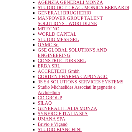
AGENZIA GENERALI MONZA
STUDIO DOTT. RAG. MONICA BERNARDI
GENERALI BRUGHERIO
MANPOWER GROUP TALENT
SOLUTIONS - WORLDLINE
MITECNO
WORLD CAPITAL
STUDIO MESS SRL
OAMC Srl
GSE GLOBAL SOLUTIONS AND
ENGINEERING
CONSTRUCTORS SRL
ERBA SRL
ACCRETECH Gmbh
CORDEN PHARMA CAPONAGO
3S Srl SOLUTIONS SERVICES SYSTEMS
Studio Michaelides Associati Ingegneria e
Architettura
CD GROUP
SILAQ
GENERALI ITALIA MONZA
SYNERGIE ITALIA SPA
UMANA SPA
Brivio e Viganò
STUDIO BIANCHINI