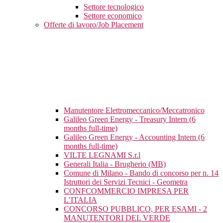
Settore tecnologico
Settore economico
Offerte di lavoro/Job Placement
Manutentore Elettromeccanico/Meccatronico
Galileo Green Energy - Treasury Intern (6
months full-time)
Galileo Green Energy - Accounting Intern (6
months full-time)
VILTE LEGNAMI S.r.l
Generali Italia - Brugherio (MB)
Comune di Milano - Bando di concorso per n. 14
Istruttori dei Servizi Tecnici - Geometra
CONFCOMMERCIO IMPRESA PER
L’ITALIA
CONCORSO PUBBLICO, PER ESAMI - 2
MANUTENTORI DEL VERDE