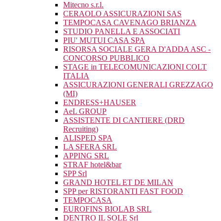
Mitecno s.r.l.
CERAOLO ASSICURAZIONI SAS
TEMPOCASA CAVENAGO BRIANZA
STUDIO PANELLA E ASSOCIATI
PIU' MUTUI CASA SPA
RISORSA SOCIALE GERA D'ADDA ASC -
CONCORSO PUBBLICO
STAGE in TELECOMUNICAZIONI COLT
ITALIA
ASSICURAZIONI GENERALI GREZZAGO
(MI)
ENDRESS+HAUSER
AeL GROUP
ASSISTENTE DI CANTIERE (DRD
Recruiting)
ALISPED SPA
LA SFERA SRL
APPING SRL
STRAF hotel&bar
SPP Srl
GRAND HOTEL ET DE MILAN
SPP per RISTORANTI FAST FOOD
TEMPOCASA
EUROFINS BIOLAB SRL
DENTRO IL SOLE Srl