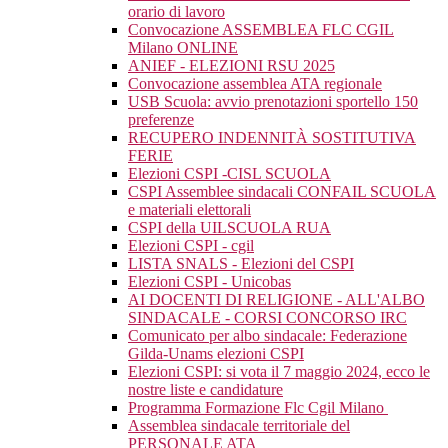
orario di lavoro
Convocazione ASSEMBLEA FLC CGIL
Milano ONLINE
ANIEF - ELEZIONI RSU 2025
Convocazione assemblea ATA regionale
USB Scuola: avvio prenotazioni sportello 150
preferenze
RECUPERO INDENNITÀ SOSTITUTIVA
FERIE
Elezioni CSPI -CISL SCUOLA
CSPI Assemblee sindacali CONFAIL SCUOLA
e materiali elettorali
CSPI della UILSCUOLA RUA
Elezioni CSPI - cgil
LISTA SNALS - Elezioni del CSPI
Elezioni CSPI - Unicobas
AI DOCENTI DI RELIGIONE - ALL'ALBO
SINDACALE - CORSI CONCORSO IRC
Comunicato per albo sindacale: Federazione
Gilda-Unams elezioni CSPI
Elezioni CSPI: si vota il 7 maggio 2024, ecco le
nostre liste e candidature
Programma Formazione Flc Cgil Milano
Assemblea sindacale territoriale del
PERSONALE ATA