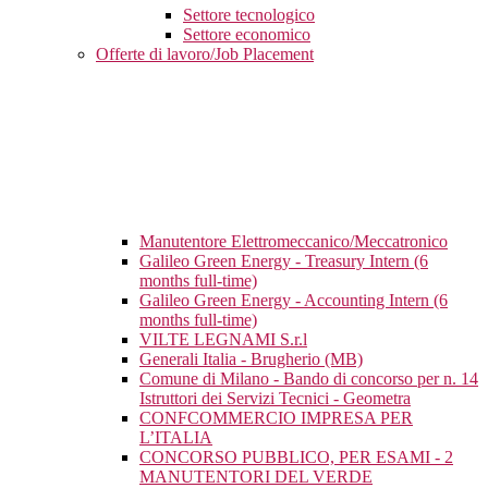
Settore tecnologico
Settore economico
Offerte di lavoro/Job Placement
Manutentore Elettromeccanico/Meccatronico
Galileo Green Energy - Treasury Intern (6
months full-time)
Galileo Green Energy - Accounting Intern (6
months full-time)
VILTE LEGNAMI S.r.l
Generali Italia - Brugherio (MB)
Comune di Milano - Bando di concorso per n. 14
Istruttori dei Servizi Tecnici - Geometra
CONFCOMMERCIO IMPRESA PER
L’ITALIA
CONCORSO PUBBLICO, PER ESAMI - 2
MANUTENTORI DEL VERDE