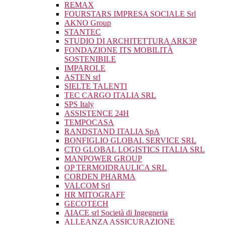
REMAX
FOURSTARS IMPRESA SOCIALE Srl
AKNO Group
STANTEC
STUDIO DI ARCHITETTURA ARK3P
FONDAZIONE ITS MOBILITÀ
SOSTENIBILE
IMPAROLE
ASTEN srl
SIELTE TALENTI
TEC CARGO ITALIA SRL
SPS Italy
ASSISTENCE 24H
TEMPOCASA
RANDSTAND ITALIA SpA
BONFIGLIO GLOBAL SERVICE SRL
CTO GLOBAL LOGISTICS ITALIA SRL
MANPOWER GROUP
OP TERMOIDRAULICA SRL
CORDEN PHARMA
VALCOM Srl
HR MITOGRAFF
GECOTECH
AIACE srl Società di Ingegneria
ALLEANZA ASSICURAZIONE