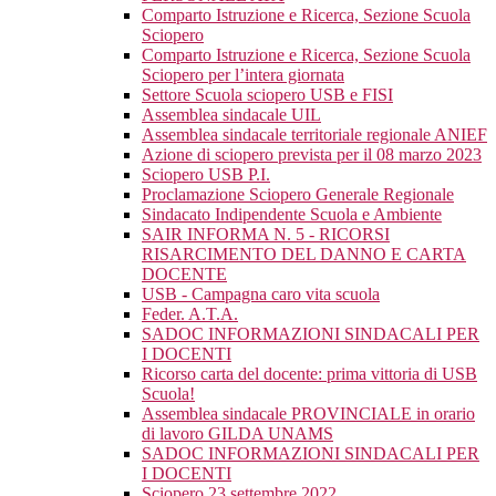
Comparto Istruzione e Ricerca, Sezione Scuola
Sciopero
Comparto Istruzione e Ricerca, Sezione Scuola
Sciopero per l’intera giornata
Settore Scuola sciopero USB e FISI
Assemblea sindacale UIL
Assemblea sindacale territoriale regionale ANIEF
Azione di sciopero prevista per il 08 marzo 2023
Sciopero USB P.I.
Proclamazione Sciopero Generale Regionale
Sindacato Indipendente Scuola e Ambiente
SAIR INFORMA N. 5 - RICORSI
RISARCIMENTO DEL DANNO E CARTA
DOCENTE
USB - Campagna caro vita scuola
Feder. A.T.A.
SADOC INFORMAZIONI SINDACALI PER
I DOCENTI
Ricorso carta del docente: prima vittoria di USB
Scuola!
Assemblea sindacale PROVINCIALE in orario
di lavoro GILDA UNAMS
SADOC INFORMAZIONI SINDACALI PER
I DOCENTI
Sciopero 23 settembre 2022