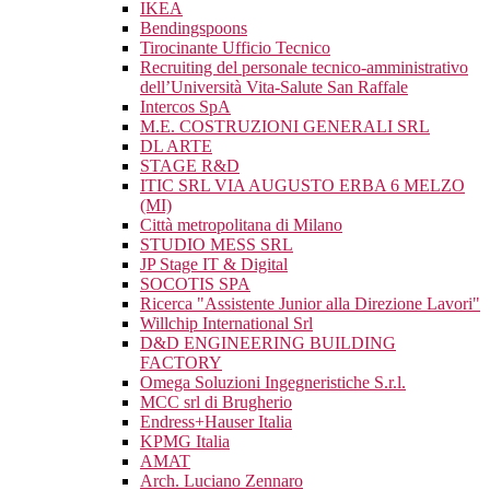
IKEA
Bendingspoons
Tirocinante Ufficio Tecnico
Recruiting del personale tecnico-amministrativo
dell’Università Vita-Salute San Raffale
Intercos SpA
M.E. COSTRUZIONI GENERALI SRL
DL ARTE
STAGE R&D
ITIC SRL VIA AUGUSTO ERBA 6 MELZO
(MI)
Città metropolitana di Milano
STUDIO MESS SRL
JP Stage IT & Digital
SOCOTIS SPA
Ricerca "Assistente Junior alla Direzione Lavori"
Willchip International Srl
D&D ENGINEERING BUILDING
FACTORY
Omega Soluzioni Ingegneristiche S.r.l.
MCC srl di Brugherio
Endress+Hauser Italia
KPMG Italia
AMAT
Arch. Luciano Zennaro