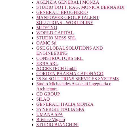
AGENZIA GENERALI MONZA
STUDIO DOTT. RAG. MONICA BERNARDI
GENERALI BRUGHERIO
MANPOWER GROUP TALENT
SOLUTIONS - WORLDLINE
MITECNO
WORLD CAPITAL
STUDIO MESS SRL
OAMC Srl
GSE GLOBAL SOLUTIONS AND
ENGINEERING
CONSTRUCTORS SRL
ERBA SRL
ACCRETECH Gmbh
CORDEN PHARMA CAPONAGO
3S Srl SOLUTIONS SERVICES SYSTEMS
Studio Michaelides Associati Ingegneria e
Architettura
CD GROUP
SILAQ
GENERALI ITALIA MONZA
SYNERGIE ITALIA SPA
UMANA SPA
Brivio e Viganò
STUDIO BIANCHINI