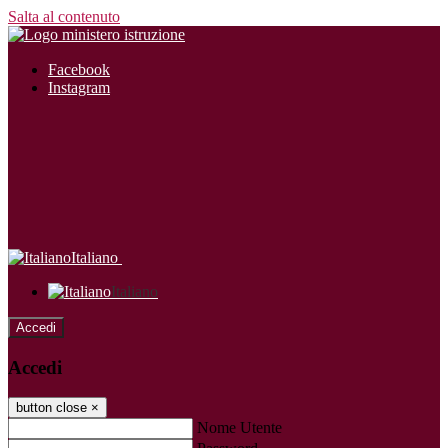
Salta al contenuto
Facebook
Instagram
Italiano
Italiano
Accedi
Accedi
button close
×
Nome Utente