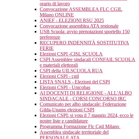
orario di lavoro
Convocazione ASSEMBLEA FLC CGIL
Milano ONLINE
ANIEF - ELEZIONI RSU 2025
Convocazione assemblea ATA regionale
USB Scuola: avvio prenotazioni sportello 150
preferenze
RECUPERO INDENNITÀ SOSTITUTIVA
FERIE
Elezioni CSPI -CISL SCUOLA
CSPI Assemblee sindacali CONFAIL SCUOLA
e materiali elettorali
CSPI della UILSCUOLA RUA
Elezioni CSPI - cgil
LISTA SNALS - Elezioni del CSPI
Elezioni CSPI - Unicobas
AI DOCENTI DI RELIGIONE - ALL'ALBO
SINDACALE - CORSI CONCORSO IRC
Comunicato per albo sindacale: Federazione
Gilda-Unams elezioni CSPI
Elezioni CSPI: si vota il 7 maggio 2024, ecco le
nostre liste e candidature
Programma Formazione Flc Cgil Milano
Assemblea sindacale territoriale del
PERSONALE ATA