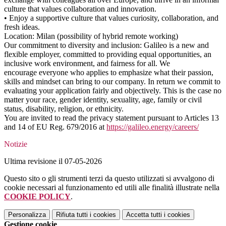
culture that values collaboration and innovation.
• Enjoy a supportive culture that values curiosity, collaboration, and
fresh ideas.
Location: Milan (possibility of hybrid remote working)
Our commitment to diversity and inclusion: Galileo is a new and
flexible employer, committed to providing equal opportunities, an
inclusive work environment, and fairness for all. We
encourage everyone who applies to emphasize what their passion,
skills and mindset can bring to our company. In return we commit to
evaluating your application fairly and objectively. This is the case no
matter your race, gender identity, sexuality, age, family or civil
status, disability, religion, or ethnicity.
You are invited to read the privacy statement pursuant to Articles 13
and 14 of EU Reg. 679/2016 at
https://galileo.energy/careers/
Notizie
Ultima revisione il 07-05-2026
Questo sito o gli strumenti terzi da questo utilizzati si avvalgono di
cookie necessari al funzionamento ed utili alle finalità illustrate nella
COOKIE POLICY
.
Personalizza
Rifiuta tutti
i cookies
Accetta tutti
i cookies
Gestione cookie