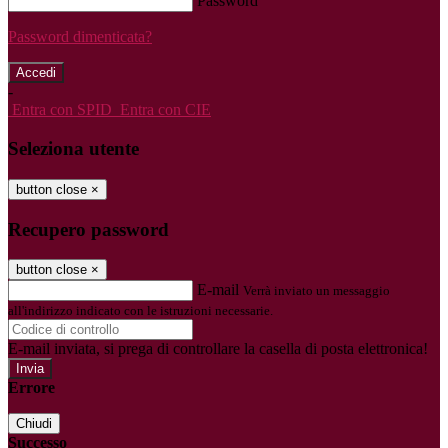
Password
Password dimenticata?
-
Entra con SPID
Entra con CIE
Seleziona utente
button close
×
Recupero password
button close
×
E-mail
Verrà inviato un messaggio
all'indirizzo indicato con le istruzioni necessarie.
E-mail inviata, si prega di controllare la casella di posta elettronica!
Errore
Chiudi
Successo