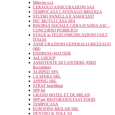
Mitecno s.r.l.
CERAOLO ASSICURAZIONI SAS
TEMPOCASA CAVENAGO BRIANZA
STUDIO PANELLA E ASSOCIATI
PIU' MUTUI CASA SPA
RISORSA SOCIALE GERA D'ADDA ASC -
CONCORSO PUBBLICO
STAGE in TELECOMUNICAZIONI COLT
ITALIA
ASSICURAZIONI GENERALI GREZZAGO
(MI)
ENDRESS+HAUSER
AeL GROUP
ASSISTENTE DI CANTIERE (DRD
Recruiting)
ALISPED SPA
LA SFERA SRL
APPING SRL
STRAF hotel&bar
SPP Srl
GRAND HOTEL ET DE MILAN
SPP per RISTORANTI FAST FOOD
TEMPOCASA
EUROFINS BIOLAB SRL
DENTRO IL SOLE Srl