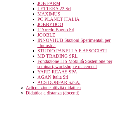
JOB FARM
LETTERA 22 Srl
MAXIMUS
PC PLANET ITALIA
JOBBYDOO
L'Arredo Bagno Srl
JOOBLE
INNOVHUB Stazioni Sperimentali per
l'Industria
STUDIO PANELLA E ASSOCIATI
MD TRADING SRL
Fondazione ITS Mobilità Sostenibile per
seminari, workshop e placement
YARD REAAS SPA
AGAN Italia Srl
ACS DOBFAR S.p.A.
Articolazione attività didattica
Didattica a distanza (docenti)