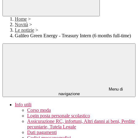
Home
>
Novità
>
Le notizie
>
Galileo Green Energy - Treasury Intern (6 months full-time)
Menu di
navigazione
Info utili
Corso moda
Login posta personale scolastico
Assicurazione RC, infortuni, Altri danni ai beni, Perdite
pecuniarie, Tutela Legale
Dati pagamenti
Codici meccanografici