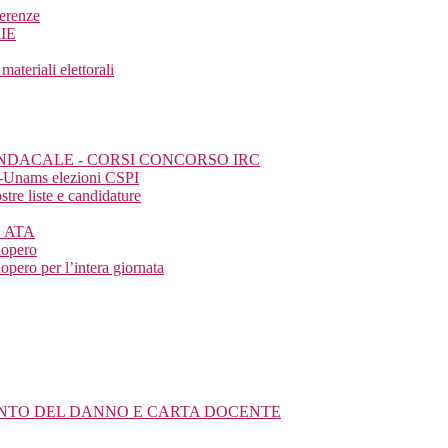
ferenze
IE
eriali elettorali
SINDACALE - CORSI CONCORSO IRC
a-Unams elezioni CSPI
tre liste e candidature
E ATA
iopero
pero per l’intera giornata
MENTO DEL DANNO E CARTA DOCENTE