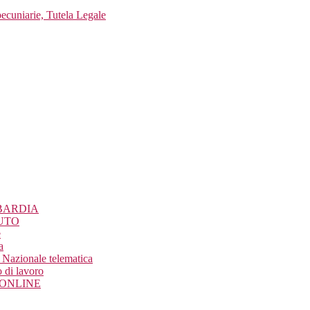
pecuniarie, Tutela Legale
BARDIA
UTO
e
a
Nazionale telematica
 di lavoro
o ONLINE