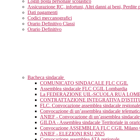
Login posta personale scolastico
Assicurazione RC, infortuni, Altri danni ai beni, Perdite 
Dati pagamenti
Codici meccanografici
Orario Definitivo Classi
Orario Definitivo
Bacheca sindacale
COMUNICATO SINDACALE FLC CGIL
Assemblea sindacale FLC CGIL Lombardia
La FEDERAZIONE UIL-SCUOLA RUA LOM
CONTRATTAZIONE INTEGRATIVA D'ISTIT
FLC. Convocazione assemblea sindacale regional
Convocazione di un’assemblea sindacale telematic
ANIEF - Convocazione di un’assemblea sindacale 
GILDA - Assemblea sindacale Territoriale in orario
Convocazione ASSEMBLEA FLC CGIL Milan
ANIEF - ELEZIONI RSU 2025
Convocazione assemblea ATA regionale