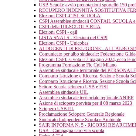
USB Scuola: avvio prenotazioni sportello 150 pre
RECUPERO INDENNITÀ SOSTITUTIVA FER
Elezioni CSPI -CISL SCUOLA
CSPI Assemblee sindacali CONFAIL SCUOLA e mat
CSPI della UILSCUOLA RUA
Elezioni CSPI - cgil
LISTA SNALS - Elezioni del CSPI
Elezioni CSPI - Unicobas
AI DOCENTI DI RELIGIONE - ALL'ALBO 
Comunicato per albo sindacale: Federazione Gild
Elezioni CSPI: si vota il 7 maggio 2024, ecco le nos
Programma Formazione Flc Cgil Milano
Assemblea sindacale territoriale del PERSONAL
Comparto Istruzione e Ricerca, Sezione Scuola Sc
Comparto Istruzione e Ricerca, Sezione Scuola Scio
Settore Scuola sciopero USB e FISI
Assemblea sindacale UIL
Assemblea sindacale territoriale regionale ANIEF
Azione di sciopero prevista per il 08 marzo 2023
Sciopero USB P.I.
Proclamazione Sciopero Generale Regionale
Sindacato Indipendente Scuola e Ambiente
SAIR INFORMA N. 5 - RICORSI RISARCI
USB - Campagna caro vita scuola
Feder. A.T.A.