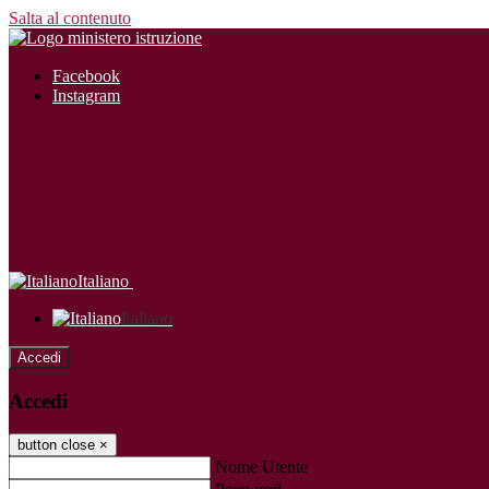
Salta al contenuto
Facebook
Instagram
Italiano
Italiano
Accedi
Accedi
button close
×
Nome Utente