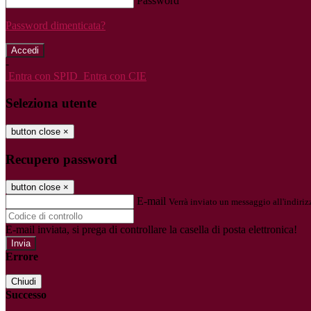
Password
Password dimenticata?
-
Entra con SPID
Entra con CIE
Seleziona utente
button close
×
Recupero password
button close
×
E-mail
Verrà inviato un messaggio all'indirizz
E-mail inviata, si prega di controllare la casella di posta elettronica!
Errore
Chiudi
Successo