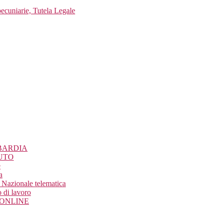
pecuniarie, Tutela Legale
BARDIA
UTO
e
a
Nazionale telematica
 di lavoro
o ONLINE