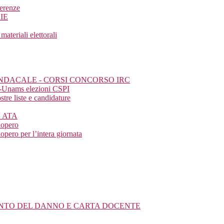
ferenze
IE
eriali elettorali
SINDACALE - CORSI CONCORSO IRC
a-Unams elezioni CSPI
tre liste e candidature
E ATA
iopero
pero per l’intera giornata
MENTO DEL DANNO E CARTA DOCENTE