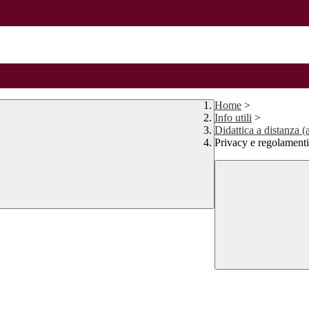
Home
>
Info utili
>
Didattica a distanza (
Privacy e regolament