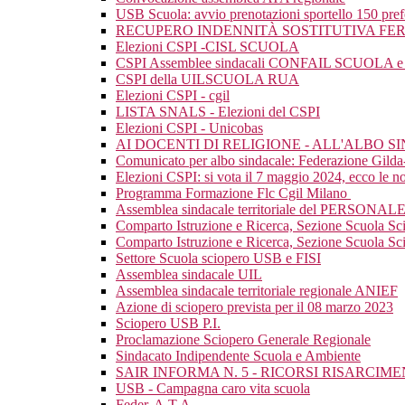
USB Scuola: avvio prenotazioni sportello 150 pre
RECUPERO INDENNITÀ SOSTITUTIVA FER
Elezioni CSPI -CISL SCUOLA
CSPI Assemblee sindacali CONFAIL SCUOLA e mat
CSPI della UILSCUOLA RUA
Elezioni CSPI - cgil
LISTA SNALS - Elezioni del CSPI
Elezioni CSPI - Unicobas
AI DOCENTI DI RELIGIONE - ALL'ALBO 
Comunicato per albo sindacale: Federazione Gild
Elezioni CSPI: si vota il 7 maggio 2024, ecco le nos
Programma Formazione Flc Cgil Milano
Assemblea sindacale territoriale del PERSONAL
Comparto Istruzione e Ricerca, Sezione Scuola Sc
Comparto Istruzione e Ricerca, Sezione Scuola Scio
Settore Scuola sciopero USB e FISI
Assemblea sindacale UIL
Assemblea sindacale territoriale regionale ANIEF
Azione di sciopero prevista per il 08 marzo 2023
Sciopero USB P.I.
Proclamazione Sciopero Generale Regionale
Sindacato Indipendente Scuola e Ambiente
SAIR INFORMA N. 5 - RICORSI RISARCI
USB - Campagna caro vita scuola
Feder. A.T.A.