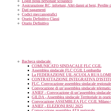
Login posta personale scolastico
Assicurazione RC, infortuni, Altri danni ai beni, Perdite 
Dati pagamenti
Codici meccanografici
Orario Definitivo Classi
Orario Definitivo
Bacheca sindacale
COMUNICATO SINDACALE FLC CGIL
Assemblea sindacale FLC CGIL Lombardia
La FEDERAZIONE UIL-SCUOLA RUA LOM
CONTRATTAZIONE INTEGRATIVA D'ISTIT
FLC. Convocazione assemblea sindacale regional
Convocazione di un’assemblea sindacale telematic
ANIEF - Convocazione di un’assemblea sindacale 
GILDA - Assemblea sindacale Territoriale in orario
Convocazione ASSEMBLEA FLC CGIL Milan
ANIEF - ELEZIONI RSU 2025
Convocazione assemblea ATA regionale