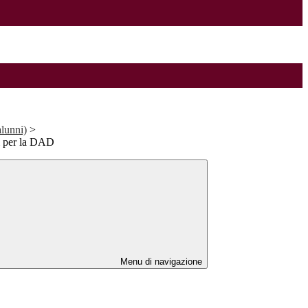
alunni)
>
i per la DAD
Menu di navigazione