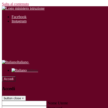
Salta al contenuto
Facebook
Instagram
Italiano
Italiano
Accedi
Accedi
button close
×
Nome Utente