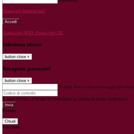
Password
Password dimenticata?
-
Entra con SPID
Entra con CIE
Seleziona utente
button close
×
Recupero password
button close
×
E-mail
Verrà inviato un messaggio all'indirizz
E-mail inviata, si prega di controllare la casella di posta elettronica!
Errore
Chiudi
Successo