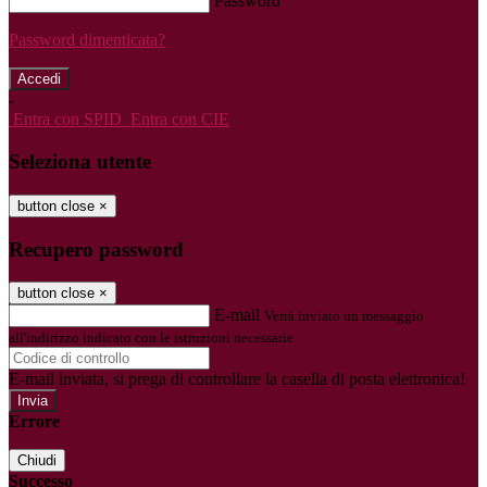
Password
Password dimenticata?
-
Entra con SPID
Entra con CIE
Seleziona utente
button close
×
Recupero password
button close
×
E-mail
Verrà inviato un messaggio
all'indirizzo indicato con le istruzioni necessarie.
E-mail inviata, si prega di controllare la casella di posta elettronica!
Errore
Chiudi
Successo