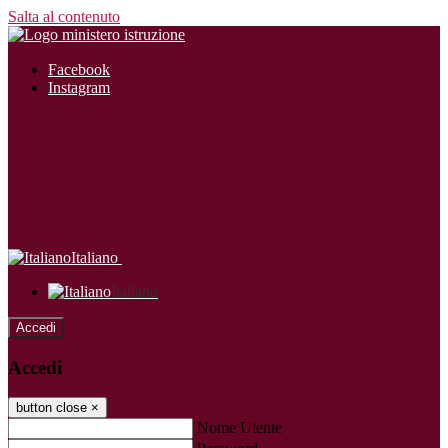
Salta al contenuto
Facebook
Instagram
Italiano
Italiano
Accedi
Accedi
button close
×
Nome Utente