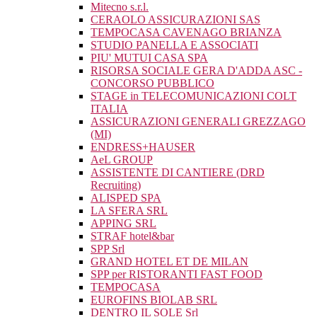
Mitecno s.r.l.
CERAOLO ASSICURAZIONI SAS
TEMPOCASA CAVENAGO BRIANZA
STUDIO PANELLA E ASSOCIATI
PIU' MUTUI CASA SPA
RISORSA SOCIALE GERA D'ADDA ASC -
CONCORSO PUBBLICO
STAGE in TELECOMUNICAZIONI COLT
ITALIA
ASSICURAZIONI GENERALI GREZZAGO
(MI)
ENDRESS+HAUSER
AeL GROUP
ASSISTENTE DI CANTIERE (DRD
Recruiting)
ALISPED SPA
LA SFERA SRL
APPING SRL
STRAF hotel&bar
SPP Srl
GRAND HOTEL ET DE MILAN
SPP per RISTORANTI FAST FOOD
TEMPOCASA
EUROFINS BIOLAB SRL
DENTRO IL SOLE Srl