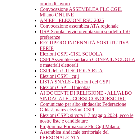
orario di lavoro
Convocazione ASSEMBLEA FLC CGIL
Milano ONLINE
ANIEF - ELEZIONI RSU 2025
Convocazione assemblea ATA regionale
USB Scuola: avvio prenotazioni sportello 150
preferenze
RECUPERO INDENNITÀ SOSTITUTIVA
FERIE
Elezioni CSPI -CISL SCUOLA
CSPI Assemblee sindacali CONFAIL SCUOLA
e materiali elettorali
CSPI della UILSCUOLA RUA
Elezioni CSPI - cgil
LISTA SNALS - Elezioni del CSPI
Elezioni CSPI - Unicobas
AI DOCENTI DI RELIGIONE - ALL'ALBO
SINDACALE - CORSI CONCORSO IRC
Comunicato per albo sindacale: Federazione
Gilda-Unams elezioni CSPI
Elezioni CSPI: si vota il 7 maggio 2024, ecco le
nostre liste e candidature
Programma Formazione Flc Cgil Milano
Assemblea sindacale territoriale del
PERSONALE ATA