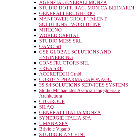
AGENZIA GENERALI MONZA
STUDIO DOTT. RAG. MONICA BERNARDI
GENERALI BRUGHERIO
MANPOWER GROUP TALENT
SOLUTIONS - WORLDLINE
MITECNO
WORLD CAPITAL
STUDIO MESS SRL
OAMC Srl
GSE GLOBAL SOLUTIONS AND
ENGINEERING
CONSTRUCTORS SRL
ERBA SRL
ACCRETECH Gmbh
CORDEN PHARMA CAPONAGO
3S Srl SOLUTIONS SERVICES SYSTEMS
Studio Michaelides Associati Ingegneria e
Architettura
CD GROUP
SILAQ
GENERALI ITALIA MONZA
SYNERGIE ITALIA SPA
UMANA SPA
Brivio e Viganò
STUDIO BIANCHINI