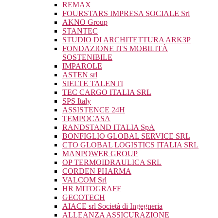
REMAX
FOURSTARS IMPRESA SOCIALE Srl
AKNO Group
STANTEC
STUDIO DI ARCHITETTURA ARK3P
FONDAZIONE ITS MOBILITÀ
SOSTENIBILE
IMPAROLE
ASTEN srl
SIELTE TALENTI
TEC CARGO ITALIA SRL
SPS Italy
ASSISTENCE 24H
TEMPOCASA
RANDSTAND ITALIA SpA
BONFIGLIO GLOBAL SERVICE SRL
CTO GLOBAL LOGISTICS ITALIA SRL
MANPOWER GROUP
OP TERMOIDRAULICA SRL
CORDEN PHARMA
VALCOM Srl
HR MITOGRAFF
GECOTECH
AIACE srl Società di Ingegneria
ALLEANZA ASSICURAZIONE