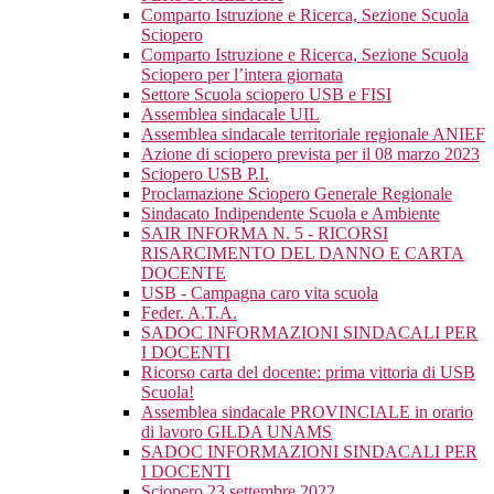
Comparto Istruzione e Ricerca, Sezione Scuola
Sciopero
Comparto Istruzione e Ricerca, Sezione Scuola
Sciopero per l’intera giornata
Settore Scuola sciopero USB e FISI
Assemblea sindacale UIL
Assemblea sindacale territoriale regionale ANIEF
Azione di sciopero prevista per il 08 marzo 2023
Sciopero USB P.I.
Proclamazione Sciopero Generale Regionale
Sindacato Indipendente Scuola e Ambiente
SAIR INFORMA N. 5 - RICORSI
RISARCIMENTO DEL DANNO E CARTA
DOCENTE
USB - Campagna caro vita scuola
Feder. A.T.A.
SADOC INFORMAZIONI SINDACALI PER
I DOCENTI
Ricorso carta del docente: prima vittoria di USB
Scuola!
Assemblea sindacale PROVINCIALE in orario
di lavoro GILDA UNAMS
SADOC INFORMAZIONI SINDACALI PER
I DOCENTI
Sciopero 23 settembre 2022