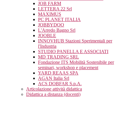
JOB FARM
LETTERA 22 Srl
MAXIMUS
PC PLANET ITALIA
JOBBYDOO
L'Arredo Bagno Srl
JOOBLE
INNOVHUB Stazioni Sperimentali per
l'Industria
STUDIO PANELLA E ASSOCIATI
MD TRADING SRL
Fondazione ITS Mobilità Sostenibile per
seminari, workshop e placement
YARD REAAS SPA
AGAN Italia Srl
ACS DOBFAR S.p.A.
Articolazione attività didattica
Didattica a distanza (docenti)