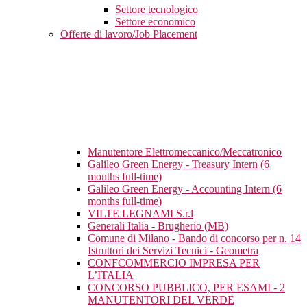
Settore tecnologico
Settore economico
Offerte di lavoro/Job Placement
Manutentore Elettromeccanico/Meccatronico
Galileo Green Energy - Treasury Intern (6
months full-time)
Galileo Green Energy - Accounting Intern (6
months full-time)
VILTE LEGNAMI S.r.l
Generali Italia - Brugherio (MB)
Comune di Milano - Bando di concorso per n. 14
Istruttori dei Servizi Tecnici - Geometra
CONFCOMMERCIO IMPRESA PER
L’ITALIA
CONCORSO PUBBLICO, PER ESAMI - 2
MANUTENTORI DEL VERDE