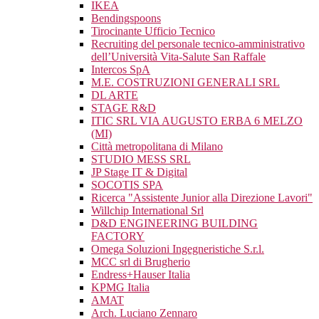
IKEA
Bendingspoons
Tirocinante Ufficio Tecnico
Recruiting del personale tecnico-amministrativo
dell’Università Vita-Salute San Raffale
Intercos SpA
M.E. COSTRUZIONI GENERALI SRL
DL ARTE
STAGE R&D
ITIC SRL VIA AUGUSTO ERBA 6 MELZO
(MI)
Città metropolitana di Milano
STUDIO MESS SRL
JP Stage IT & Digital
SOCOTIS SPA
Ricerca "Assistente Junior alla Direzione Lavori"
Willchip International Srl
D&D ENGINEERING BUILDING
FACTORY
Omega Soluzioni Ingegneristiche S.r.l.
MCC srl di Brugherio
Endress+Hauser Italia
KPMG Italia
AMAT
Arch. Luciano Zennaro