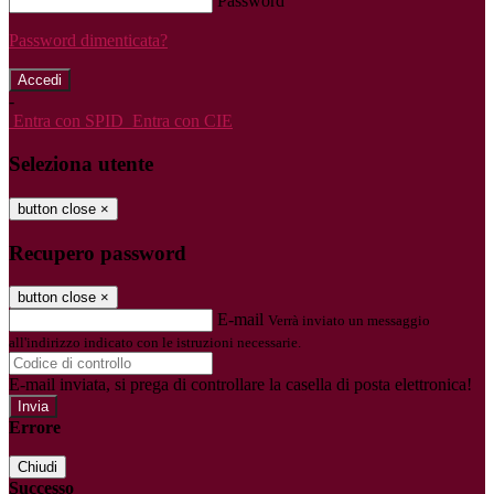
Password
Password dimenticata?
-
Entra con SPID
Entra con CIE
Seleziona utente
button close
×
Recupero password
button close
×
E-mail
Verrà inviato un messaggio
all'indirizzo indicato con le istruzioni necessarie.
E-mail inviata, si prega di controllare la casella di posta elettronica!
Errore
Chiudi
Successo