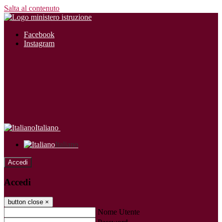
Salta al contenuto
Facebook
Instagram
Italiano
Italiano
Accedi
Accedi
button close
×
Nome Utente