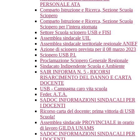
PERSONALE ATA
Comparto Istruzione e Ricerca, Sezione Scuola
Sciopero
Comparto Istruzione e Ricerca, Sezione Scuola
Sciopero per l’intera giornata
Settore Scuola sciopero USB e FISI
Assemblea sindacale UIL
Assemblea sindacale territoriale regionale ANIEF
Azione di sciopero prevista per il 08 marzo 2023
Sciopero USB P.I.
Proclamazione Sciopero Generale Regionale
Sindacato Indipendente Scuola e Ambiente
SAIR INFORMA N. 5 - RICORSI
RISARCIMENTO DEL DANNO E CARTA
DOCENTE
USB - Campagna caro vita scuola
Feder. A.T.A.
SADOC INFORMAZIONI SINDACALI PER
I DOCENTI
Ricorso carta del docente: prima vittoria di USB
Scuola!
Assemblea sindacale PROVINCIALE in orario
di lavoro GILDA UNAMS
SADOC INFORMAZIONI SINDACALI PER
I DOCENTI