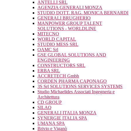
ANTELLI SRL
AGENZIA GENERALI MONZA
STUDIO DOTT. RAG. MONICA BERNARDI
GENERALI BRUGHERIO
MANPOWER GROUP TALENT
SOLUTIONS - WORLDLINE
MITECNO
WORLD CAPITAL
STUDIO MESS SRL
OAMC Srl
GSE GLOBAL SOLUTIONS AND
ENGINEERING
CONSTRUCTORS SRL
ERBA SRL
ACCRETECH Gmbh
CORDEN PHARMA CAPONAGO
3S Srl SOLUTIONS SERVICES SYSTEMS
Studio Michaelides Associati Ingegneria e
Architettura
CD GROUP
SILAQ
GENERALI ITALIA MONZA
SYNERGIE ITALIA SPA
UMANA SPA
Brivio e Viganò