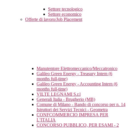
Settore tecnologico
Settore economico
Offerte di lavoro/Job Placement
Manutentore Elettromeccanico/Meccatronico
Galileo Green Energy - Treasury Intern (6
months full-time)
Galileo Green Energy - Accounting Intern (6
months full-time)
VILTE LEGNAMI S.r.l
Generali Italia - Brugherio (MB)
Comune di Milano - Bando di concorso per n. 14
Istruttori dei Servizi Tecnici - Geometra
CONFCOMMERCIO IMPRESA PER
L’ITALIA
CONCORSO PUBBLICO, PER ESAMI - 2