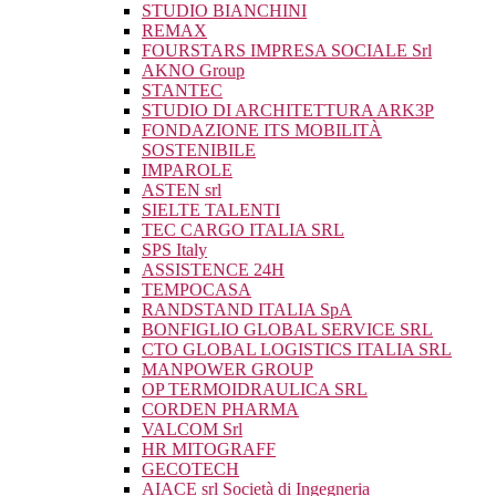
STUDIO BIANCHINI
REMAX
FOURSTARS IMPRESA SOCIALE Srl
AKNO Group
STANTEC
STUDIO DI ARCHITETTURA ARK3P
FONDAZIONE ITS MOBILITÀ
SOSTENIBILE
IMPAROLE
ASTEN srl
SIELTE TALENTI
TEC CARGO ITALIA SRL
SPS Italy
ASSISTENCE 24H
TEMPOCASA
RANDSTAND ITALIA SpA
BONFIGLIO GLOBAL SERVICE SRL
CTO GLOBAL LOGISTICS ITALIA SRL
MANPOWER GROUP
OP TERMOIDRAULICA SRL
CORDEN PHARMA
VALCOM Srl
HR MITOGRAFF
GECOTECH
AIACE srl Società di Ingegneria