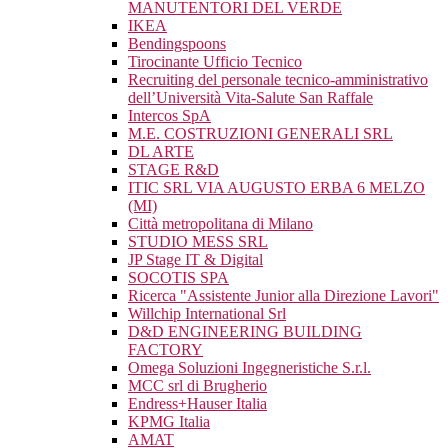
MANUTENTORI DEL VERDE
IKEA
Bendingspoons
Tirocinante Ufficio Tecnico
Recruiting del personale tecnico-amministrativo
dell’Università Vita-Salute San Raffale
Intercos SpA
M.E. COSTRUZIONI GENERALI SRL
DL ARTE
STAGE R&D
ITIC SRL VIA AUGUSTO ERBA 6 MELZO
(MI)
Città metropolitana di Milano
STUDIO MESS SRL
JP Stage IT & Digital
SOCOTIS SPA
Ricerca "Assistente Junior alla Direzione Lavori"
Willchip International Srl
D&D ENGINEERING BUILDING
FACTORY
Omega Soluzioni Ingegneristiche S.r.l.
MCC srl di Brugherio
Endress+Hauser Italia
KPMG Italia
AMAT