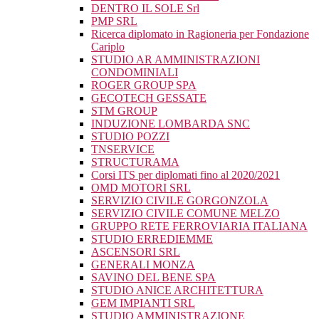
DENTRO IL SOLE Srl
PMP SRL
Ricerca diplomato in Ragioneria per Fondazione
Cariplo
STUDIO AR AMMINISTRAZIONI
CONDOMINIALI
ROGER GROUP SPA
GECOTECH GESSATE
STM GROUP
INDUZIONE LOMBARDA SNC
STUDIO POZZI
TNSERVICE
STRUCTURAMA
Corsi ITS per diplomati fino al 2020/2021
OMD MOTORI SRL
SERVIZIO CIVILE GORGONZOLA
SERVIZIO CIVILE COMUNE MELZO
GRUPPO RETE FERROVIARIA ITALIANA
STUDIO ERREDIEMME
ASCENSORI SRL
GENERALI MONZA
SAVINO DEL BENE SPA
STUDIO ANICE ARCHITETTURA
GEM IMPIANTI SRL
STUDIO AMMINISTRAZIONE