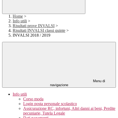
Home
>
Info utili
>
Risultati prove INVALSI
>
Risultati INVALSI classi quinte
>
INVALSI 2018 / 2019
Menu di
navigazione
Info utili
Corso moda
Login posta personale scolastico
Assicurazione RC, infortuni, Altri danni ai beni, Perdite
pecuniarie, Tutela Legale
Dati pagamenti