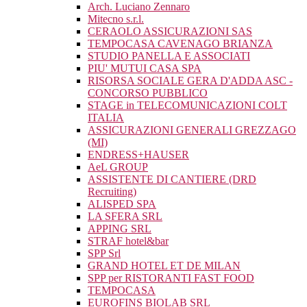
Arch. Luciano Zennaro
Mitecno s.r.l.
CERAOLO ASSICURAZIONI SAS
TEMPOCASA CAVENAGO BRIANZA
STUDIO PANELLA E ASSOCIATI
PIU' MUTUI CASA SPA
RISORSA SOCIALE GERA D'ADDA ASC -
CONCORSO PUBBLICO
STAGE in TELECOMUNICAZIONI COLT
ITALIA
ASSICURAZIONI GENERALI GREZZAGO
(MI)
ENDRESS+HAUSER
AeL GROUP
ASSISTENTE DI CANTIERE (DRD
Recruiting)
ALISPED SPA
LA SFERA SRL
APPING SRL
STRAF hotel&bar
SPP Srl
GRAND HOTEL ET DE MILAN
SPP per RISTORANTI FAST FOOD
TEMPOCASA
EUROFINS BIOLAB SRL