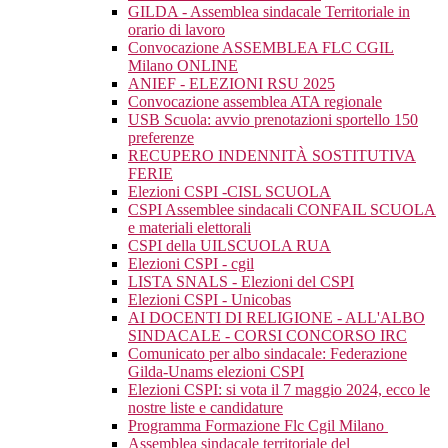
GILDA - Assemblea sindacale Territoriale in
orario di lavoro
Convocazione ASSEMBLEA FLC CGIL
Milano ONLINE
ANIEF - ELEZIONI RSU 2025
Convocazione assemblea ATA regionale
USB Scuola: avvio prenotazioni sportello 150
preferenze
RECUPERO INDENNITÀ SOSTITUTIVA
FERIE
Elezioni CSPI -CISL SCUOLA
CSPI Assemblee sindacali CONFAIL SCUOLA
e materiali elettorali
CSPI della UILSCUOLA RUA
Elezioni CSPI - cgil
LISTA SNALS - Elezioni del CSPI
Elezioni CSPI - Unicobas
AI DOCENTI DI RELIGIONE - ALL'ALBO
SINDACALE - CORSI CONCORSO IRC
Comunicato per albo sindacale: Federazione
Gilda-Unams elezioni CSPI
Elezioni CSPI: si vota il 7 maggio 2024, ecco le
nostre liste e candidature
Programma Formazione Flc Cgil Milano
Assemblea sindacale territoriale del