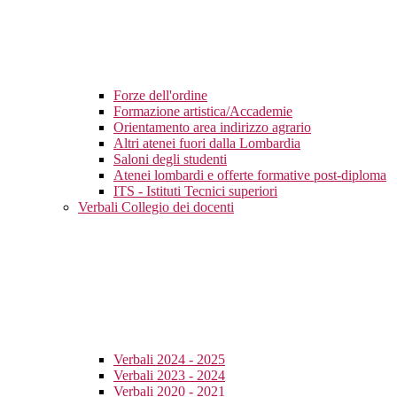
Forze dell'ordine
Formazione artistica/Accademie
Orientamento area indirizzo agrario
Altri atenei fuori dalla Lombardia
Saloni degli studenti
Atenei lombardi e offerte formative post-diploma
ITS - Istituti Tecnici superiori
Verbali Collegio dei docenti
Verbali 2024 - 2025
Verbali 2023 - 2024
Verbali 2020 - 2021