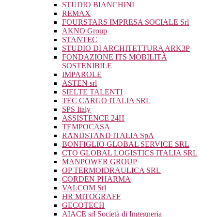
STUDIO BIANCHINI
REMAX
FOURSTARS IMPRESA SOCIALE Srl
AKNO Group
STANTEC
STUDIO DI ARCHITETTURA ARK3P
FONDAZIONE ITS MOBILITÀ
SOSTENIBILE
IMPAROLE
ASTEN srl
SIELTE TALENTI
TEC CARGO ITALIA SRL
SPS Italy
ASSISTENCE 24H
TEMPOCASA
RANDSTAND ITALIA SpA
BONFIGLIO GLOBAL SERVICE SRL
CTO GLOBAL LOGISTICS ITALIA SRL
MANPOWER GROUP
OP TERMOIDRAULICA SRL
CORDEN PHARMA
VALCOM Srl
HR MITOGRAFF
GECOTECH
AIACE srl Società di Ingegneria