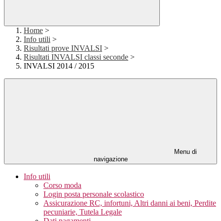
Home
>
Info utili
>
Risultati prove INVALSI
>
Risultati INVALSI classi seconde
>
INVALSI 2014 / 2015
Menu di
navigazione
Info utili
Corso moda
Login posta personale scolastico
Assicurazione RC, infortuni, Altri danni ai beni, Perdite
pecuniarie, Tutela Legale
Dati pagamenti