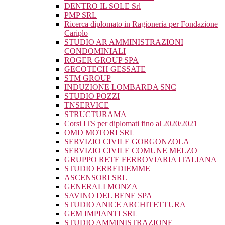
DENTRO IL SOLE Srl
PMP SRL
Ricerca diplomato in Ragioneria per Fondazione
Cariplo
STUDIO AR AMMINISTRAZIONI
CONDOMINIALI
ROGER GROUP SPA
GECOTECH GESSATE
STM GROUP
INDUZIONE LOMBARDA SNC
STUDIO POZZI
TNSERVICE
STRUCTURAMA
Corsi ITS per diplomati fino al 2020/2021
OMD MOTORI SRL
SERVIZIO CIVILE GORGONZOLA
SERVIZIO CIVILE COMUNE MELZO
GRUPPO RETE FERROVIARIA ITALIANA
STUDIO ERREDIEMME
ASCENSORI SRL
GENERALI MONZA
SAVINO DEL BENE SPA
STUDIO ANICE ARCHITETTURA
GEM IMPIANTI SRL
STUDIO AMMINISTRAZIONE