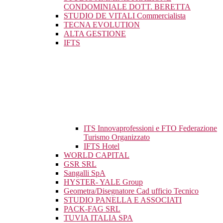
CONDOMINIALE DOTT. BERETTA
STUDIO DE VITALI Commercialista
TECNA EVOLUTION
ALTA GESTIONE
IFTS
ITS Innovaprofessioni e FTO Federazione
Turismo Organizzato
IFTS Hotel
WORLD CAPITAL
GSR SRL
Sangalli SpA
HYSTER- YALE Group
Geometra/Disegnatore Cad ufficio Tecnico
STUDIO PANELLA E ASSOCIATI
PACK-FAG SRL
TUVIA ITALIA SPA