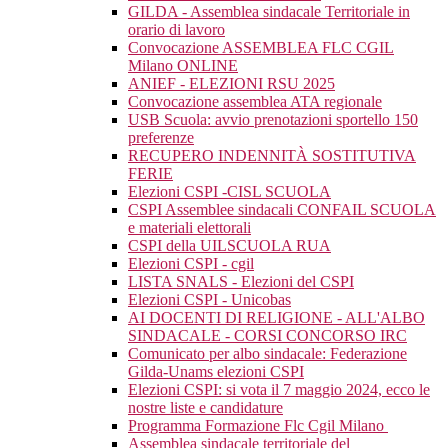
GILDA - Assemblea sindacale Territoriale in
orario di lavoro
Convocazione ASSEMBLEA FLC CGIL
Milano ONLINE
ANIEF - ELEZIONI RSU 2025
Convocazione assemblea ATA regionale
USB Scuola: avvio prenotazioni sportello 150
preferenze
RECUPERO INDENNITÀ SOSTITUTIVA
FERIE
Elezioni CSPI -CISL SCUOLA
CSPI Assemblee sindacali CONFAIL SCUOLA
e materiali elettorali
CSPI della UILSCUOLA RUA
Elezioni CSPI - cgil
LISTA SNALS - Elezioni del CSPI
Elezioni CSPI - Unicobas
AI DOCENTI DI RELIGIONE - ALL'ALBO
SINDACALE - CORSI CONCORSO IRC
Comunicato per albo sindacale: Federazione
Gilda-Unams elezioni CSPI
Elezioni CSPI: si vota il 7 maggio 2024, ecco le
nostre liste e candidature
Programma Formazione Flc Cgil Milano
Assemblea sindacale territoriale del