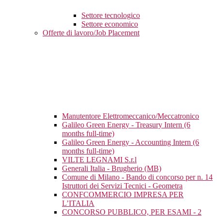
Settore tecnologico
Settore economico
Offerte di lavoro/Job Placement
Manutentore Elettromeccanico/Meccatronico
Galileo Green Energy - Treasury Intern (6
months full-time)
Galileo Green Energy - Accounting Intern (6
months full-time)
VILTE LEGNAMI S.r.l
Generali Italia - Brugherio (MB)
Comune di Milano - Bando di concorso per n. 14
Istruttori dei Servizi Tecnici - Geometra
CONFCOMMERCIO IMPRESA PER
L’ITALIA
CONCORSO PUBBLICO, PER ESAMI - 2