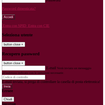
Password
Password dimenticata?
-
Entra con SPID
Entra con CIE
Seleziona utente
button close
×
Recupero password
button close
×
E-mail
Verrà inviato un messaggio
all'indirizzo indicato con le istruzioni necessarie.
E-mail inviata, si prega di controllare la casella di posta elettronica!
Errore
Chiudi
Successo