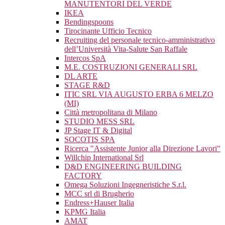
MANUTENTORI DEL VERDE
IKEA
Bendingspoons
Tirocinante Ufficio Tecnico
Recruiting del personale tecnico-amministrativo
dell’Università Vita-Salute San Raffale
Intercos SpA
M.E. COSTRUZIONI GENERALI SRL
DL ARTE
STAGE R&D
ITIC SRL VIA AUGUSTO ERBA 6 MELZO
(MI)
Città metropolitana di Milano
STUDIO MESS SRL
JP Stage IT & Digital
SOCOTIS SPA
Ricerca "Assistente Junior alla Direzione Lavori"
Willchip International Srl
D&D ENGINEERING BUILDING
FACTORY
Omega Soluzioni Ingegneristiche S.r.l.
MCC srl di Brugherio
Endress+Hauser Italia
KPMG Italia
AMAT