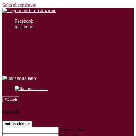
Salta al contenuto
Facebook
Instagram
Italiano
Italiano
Accedi
Accedi
button close
×
Nome Utente