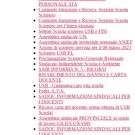
PERSONALE ATA
Comparto Istruzione e Ricerca, Sezione Scuola
Sciopero
Comparto Istruzione e Ricerca, Sezione Scuola
Sciopero per l’intera giornata
Settore Scuola sciopero USB e FISI
Assemblea sindacale UIL
Assemblea sindacale territoriale regionale ANIEF
Azione di sciopero prevista per il 08 marzo 2023
Sciopero USB P.I.
Proclamazione Sciopero Generale Regionale
Sindacato Indipendente Scuola e Ambiente
SAIR INFORMA N. 5 - RICORSI
RISARCIMENTO DEL DANNO E CARTA
DOCENTE
USB - Campagna caro vita scuola
Feder. A.T.A.
SADOC INFORMAZIONI SINDACALI PER
I DOCENTI
Ricorso carta del docente: prima vittoria di USB
Scuola!
Assemblea sindacale PROVINCIALE in orario
di lavoro GILDA UNAMS
SADOC INFORMAZIONI SINDACALI PER
I DOCENTI