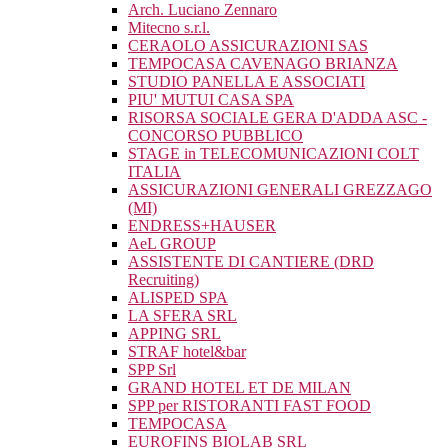
Arch. Luciano Zennaro
Mitecno s.r.l.
CERAOLO ASSICURAZIONI SAS
TEMPOCASA CAVENAGO BRIANZA
STUDIO PANELLA E ASSOCIATI
PIU' MUTUI CASA SPA
RISORSA SOCIALE GERA D'ADDA ASC -
CONCORSO PUBBLICO
STAGE in TELECOMUNICAZIONI COLT
ITALIA
ASSICURAZIONI GENERALI GREZZAGO
(MI)
ENDRESS+HAUSER
AeL GROUP
ASSISTENTE DI CANTIERE (DRD
Recruiting)
ALISPED SPA
LA SFERA SRL
APPING SRL
STRAF hotel&bar
SPP Srl
GRAND HOTEL ET DE MILAN
SPP per RISTORANTI FAST FOOD
TEMPOCASA
EUROFINS BIOLAB SRL