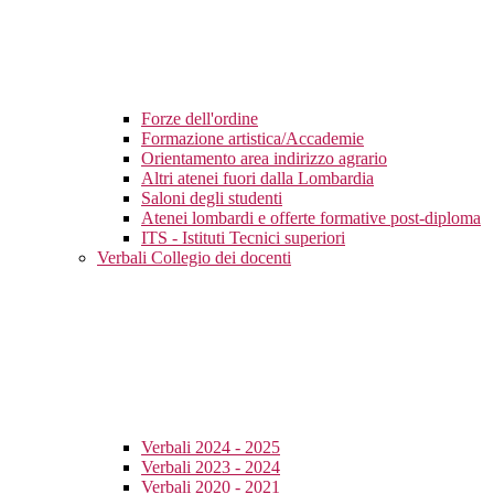
Forze dell'ordine
Formazione artistica/Accademie
Orientamento area indirizzo agrario
Altri atenei fuori dalla Lombardia
Saloni degli studenti
Atenei lombardi e offerte formative post-diploma
ITS - Istituti Tecnici superiori
Verbali Collegio dei docenti
Verbali 2024 - 2025
Verbali 2023 - 2024
Verbali 2020 - 2021