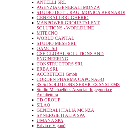
ANTELLI SRL
AGENZIA GENERALI MONZA
STUDIO DOTT. RAG. MONICA BERNARDI
GENERALI BRUGHERIO
MANPOWER GROUP TALENT
SOLUTIONS - WORLDLINE
MITECNO
WORLD CAPITAL
STUDIO MESS SRL
OAMC Srl
GSE GLOBAL SOLUTIONS AND
ENGINEERING
CONSTRUCTORS SRL
ERBA SRL
ACCRETECH Gmbh
CORDEN PHARMA CAPONAGO
3S Srl SOLUTIONS SERVICES SYSTEMS
Studio Michaelides Associati Ingegneria e
Architettura
CD GROUP
SILAQ
GENERALI ITALIA MONZA
SYNERGIE ITALIA SPA
UMANA SPA
Brivio e Viganò