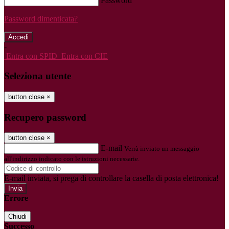
Password
Password dimenticata?
-
Entra con SPID
Entra con CIE
Seleziona utente
button close
×
Recupero password
button close
×
E-mail
Verrà inviato un messaggio
all'indirizzo indicato con le istruzioni necessarie.
E-mail inviata, si prega di controllare la casella di posta elettronica!
Errore
Chiudi
Successo