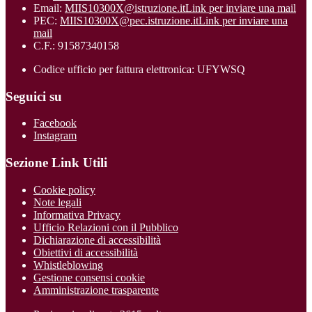
Email:
MIIS10300X@istruzione.it
Link per inviare una mail
PEC:
MIIS10300X@pec.istruzione.it
Link per inviare una
mail
C.F.: 91587340158
Codice ufficio per fattura elettronica: UFYWSQ
Seguici su
Facebook
Instagram
Sezione Link Utili
Cookie policy
Note legali
Informativa Privacy
Ufficio Relazioni con il Pubblico
Dichiarazione di accessibilità
Obiettivi di accessibilità
Whistleblowing
Gestione consensi cookie
Amministrazione trasparente