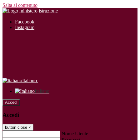
Salta al contenuto
Facebook
Instagram
Italiano
Italiano
Accedi
Accedi
button close
×
Nome Utente