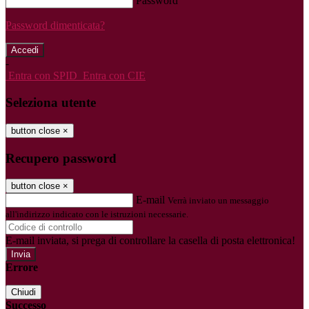
Password
Password dimenticata?
-
Entra con SPID
Entra con CIE
Seleziona utente
button close
×
Recupero password
button close
×
E-mail
Verrà inviato un messaggio
all'indirizzo indicato con le istruzioni necessarie.
E-mail inviata, si prega di controllare la casella di posta elettronica!
Errore
Chiudi
Successo