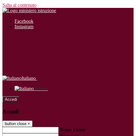
Salta al contenuto
Facebook
Instagram
Italiano
Italiano
Accedi
Accedi
button close
×
Nome Utente