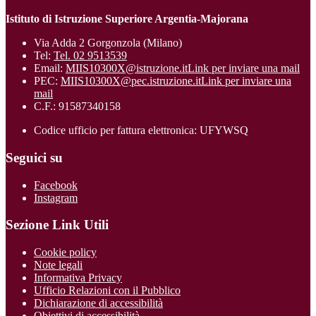
Istituto di Istruzione Superiore Argentia-Majorana
Via Adda 2 Gorgonzola (Milano)
Tel:
Tel. 02 9513539
Email:
MIIS10300X@istruzione.it
Link per inviare una mail
PEC:
MIIS10300X@pec.istruzione.it
Link per inviare una
mail
C.F.: 91587340158
Codice ufficio per fattura elettronica: UFYWSQ
Seguici su
Facebook
Instagram
Sezione Link Utili
Cookie policy
Note legali
Informativa Privacy
Ufficio Relazioni con il Pubblico
Dichiarazione di accessibilità
Obiettivi di accessibilità