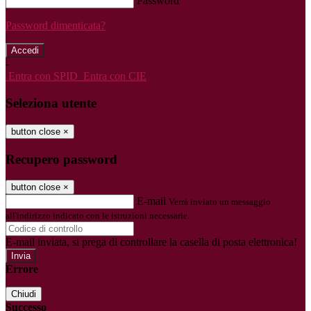
Password
Password dimenticata?
-
Entra con SPID
Entra con CIE
Seleziona utente
button close
×
Recupero password
button close
×
E-mail
Verrà inviato un messaggio
all'indirizzo indicato con le istruzioni necessarie.
E-mail inviata, si prega di controllare la casella di posta elettronica!
Errore
Chiudi
Successo