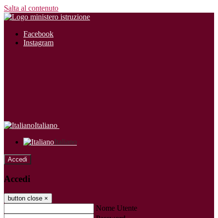
Salta al contenuto
Facebook
Instagram
Italiano
Italiano
Accedi
Accedi
button close
×
Nome Utente