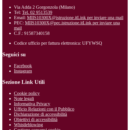
Via Adda 2 Gorgonzola (Milano)
Tel:
Tel. 02 9513539
Email:
MIIS10300X@istruzione.it
Link per inviare una mail
PEC:
MIIS10300X@pec.istruzione.it
Link per inviare una
mail
C.F.: 91587340158
Codice ufficio per fattura elettronica: UFYWSQ
Seguici su
Facebook
Instagram
Sezione Link Utili
Cookie policy
Note legali
Informativa Privacy
Ufficio Relazioni con il Pubblico
Dichiarazione di accessibilità
Obiettivi di accessibilità
Whistleblowing
Gestione consensi cookie