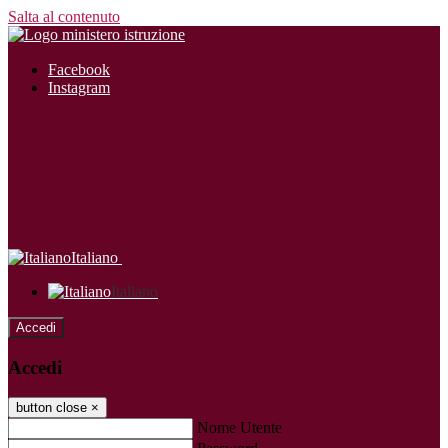
Salta al contenuto
Facebook
Instagram
Italiano
Italiano
Accedi
Accedi
button close
×
Nome Utente