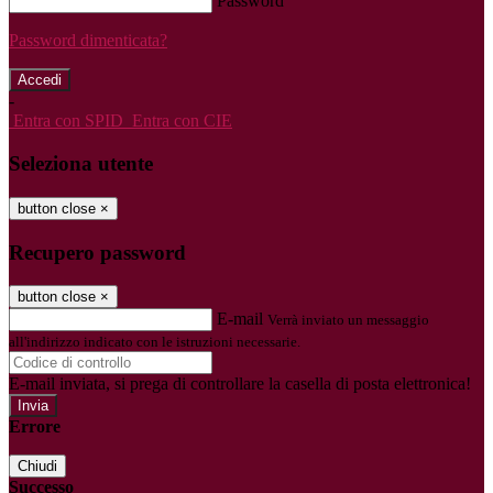
Password
Password dimenticata?
-
Entra con SPID
Entra con CIE
Seleziona utente
button close
×
Recupero password
button close
×
E-mail
Verrà inviato un messaggio
all'indirizzo indicato con le istruzioni necessarie.
E-mail inviata, si prega di controllare la casella di posta elettronica!
Errore
Chiudi
Successo