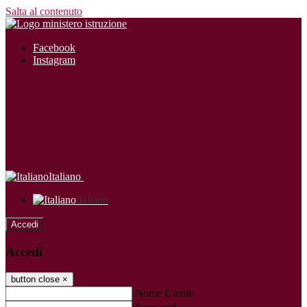
Salta al contenuto
Facebook
Instagram
Italiano
Italiano
Accedi
Accedi
button close
×
Nome Utente