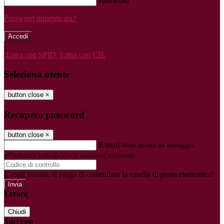
Password
Password dimenticata?
-
Entra con SPID
Entra con CIE
Seleziona utente
button close
×
Recupero password
button close
×
E-mail
Verrà inviato un messaggio
all'indirizzo indicato con le istruzioni necessarie.
E-mail inviata, si prega di controllare la casella di posta elettronica!
Errore
Chiudi
Successo