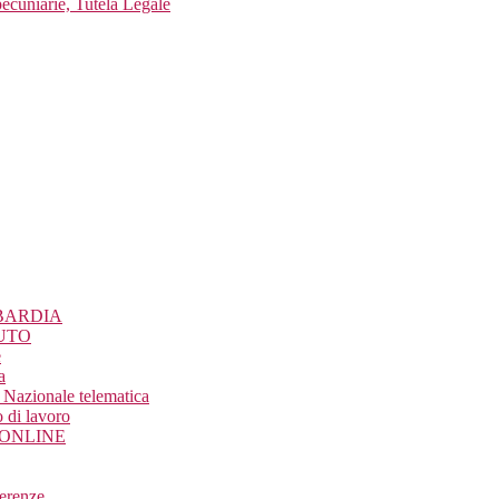
pecuniarie, Tutela Legale
BARDIA
UTO
e
a
Nazionale telematica
 di lavoro
o ONLINE
ferenze