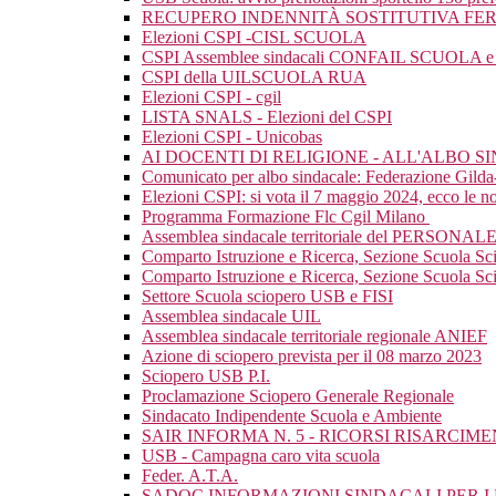
RECUPERO INDENNITÀ SOSTITUTIVA FER
Elezioni CSPI -CISL SCUOLA
CSPI Assemblee sindacali CONFAIL SCUOLA e mat
CSPI della UILSCUOLA RUA
Elezioni CSPI - cgil
LISTA SNALS - Elezioni del CSPI
Elezioni CSPI - Unicobas
AI DOCENTI DI RELIGIONE - ALL'ALBO 
Comunicato per albo sindacale: Federazione Gild
Elezioni CSPI: si vota il 7 maggio 2024, ecco le nos
Programma Formazione Flc Cgil Milano
Assemblea sindacale territoriale del PERSONAL
Comparto Istruzione e Ricerca, Sezione Scuola Sc
Comparto Istruzione e Ricerca, Sezione Scuola Scio
Settore Scuola sciopero USB e FISI
Assemblea sindacale UIL
Assemblea sindacale territoriale regionale ANIEF
Azione di sciopero prevista per il 08 marzo 2023
Sciopero USB P.I.
Proclamazione Sciopero Generale Regionale
Sindacato Indipendente Scuola e Ambiente
SAIR INFORMA N. 5 - RICORSI RISARCI
USB - Campagna caro vita scuola
Feder. A.T.A.
SADOC INFORMAZIONI SINDACALI PER I