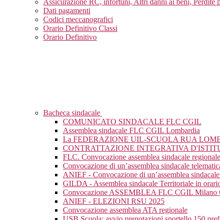
Assicurazione RC, infortuni, Altri danni ai beni, Perdite 
Dati pagamenti
Codici meccanografici
Orario Definitivo Classi
Orario Definitivo
Bacheca sindacale
COMUNICATO SINDACALE FLC CGIL
Assemblea sindacale FLC CGIL Lombardia
La FEDERAZIONE UIL-SCUOLA RUA LOM
CONTRATTAZIONE INTEGRATIVA D'ISTIT
FLC. Convocazione assemblea sindacale regional
Convocazione di un’assemblea sindacale telematic
ANIEF - Convocazione di un’assemblea sindacale 
GILDA - Assemblea sindacale Territoriale in orario
Convocazione ASSEMBLEA FLC CGIL Milan
ANIEF - ELEZIONI RSU 2025
Convocazione assemblea ATA regionale
USB Scuola: avvio prenotazioni sportello 150 pre