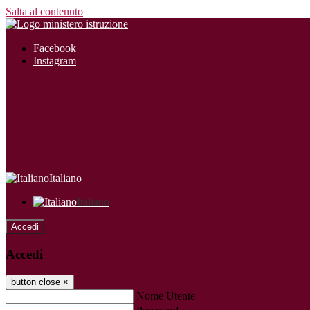
Salta al contenuto
Facebook
Instagram
Italiano
Italiano
Accedi
Accedi
button close
×
Nome Utente