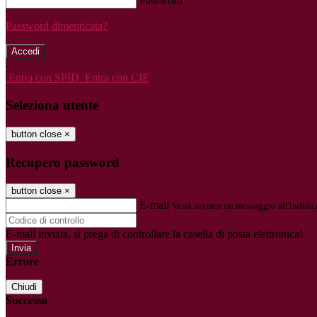
Password
Password dimenticata?
-
Entra con SPID
Entra con CIE
Seleziona utente
button close
×
Recupero password
button close
×
E-mail
Verrà inviato un messaggio all'indirizz
E-mail inviata, si prega di controllare la casella di posta elettronica!
Errore
Chiudi
Successo