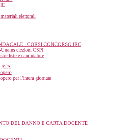
IE
eriali elettorali
SINDACALE - CORSI CONCORSO IRC
a-Unams elezioni CSPI
tre liste e candidature
E ATA
iopero
pero per l’intera giornata
MENTO DEL DANNO E CARTA DOCENTE
 DOCENTI