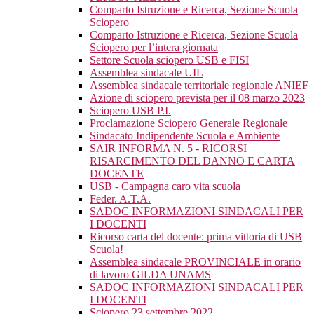
Comparto Istruzione e Ricerca, Sezione Scuola
Sciopero
Comparto Istruzione e Ricerca, Sezione Scuola
Sciopero per l’intera giornata
Settore Scuola sciopero USB e FISI
Assemblea sindacale UIL
Assemblea sindacale territoriale regionale ANIEF
Azione di sciopero prevista per il 08 marzo 2023
Sciopero USB P.I.
Proclamazione Sciopero Generale Regionale
Sindacato Indipendente Scuola e Ambiente
SAIR INFORMA N. 5 - RICORSI
RISARCIMENTO DEL DANNO E CARTA
DOCENTE
USB - Campagna caro vita scuola
Feder. A.T.A.
SADOC INFORMAZIONI SINDACALI PER
I DOCENTI
Ricorso carta del docente: prima vittoria di USB
Scuola!
Assemblea sindacale PROVINCIALE in orario
di lavoro GILDA UNAMS
SADOC INFORMAZIONI SINDACALI PER
I DOCENTI
Sciopero 23 settembre 2022