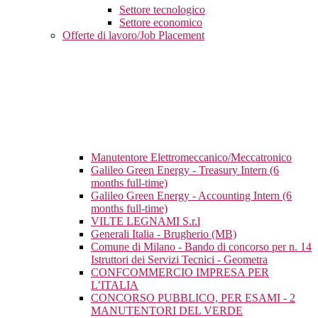
Settore tecnologico
Settore economico
Offerte di lavoro/Job Placement
Manutentore Elettromeccanico/Meccatronico
Galileo Green Energy - Treasury Intern (6
months full-time)
Galileo Green Energy - Accounting Intern (6
months full-time)
VILTE LEGNAMI S.r.l
Generali Italia - Brugherio (MB)
Comune di Milano - Bando di concorso per n. 14
Istruttori dei Servizi Tecnici - Geometra
CONFCOMMERCIO IMPRESA PER
L’ITALIA
CONCORSO PUBBLICO, PER ESAMI - 2
MANUTENTORI DEL VERDE