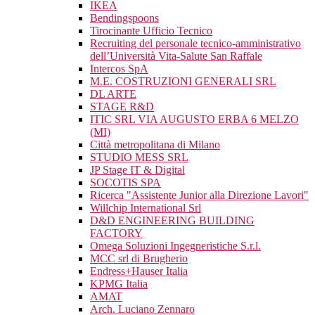
IKEA
Bendingspoons
Tirocinante Ufficio Tecnico
Recruiting del personale tecnico-amministrativo
dell’Università Vita-Salute San Raffale
Intercos SpA
M.E. COSTRUZIONI GENERALI SRL
DL ARTE
STAGE R&D
ITIC SRL VIA AUGUSTO ERBA 6 MELZO
(MI)
Città metropolitana di Milano
STUDIO MESS SRL
JP Stage IT & Digital
SOCOTIS SPA
Ricerca "Assistente Junior alla Direzione Lavori"
Willchip International Srl
D&D ENGINEERING BUILDING
FACTORY
Omega Soluzioni Ingegneristiche S.r.l.
MCC srl di Brugherio
Endress+Hauser Italia
KPMG Italia
AMAT
Arch. Luciano Zennaro