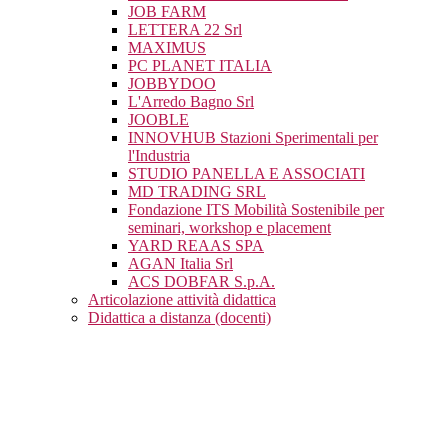
JOB FARM
LETTERA 22 Srl
MAXIMUS
PC PLANET ITALIA
JOBBYDOO
L'Arredo Bagno Srl
JOOBLE
INNOVHUB Stazioni Sperimentali per
l'Industria
STUDIO PANELLA E ASSOCIATI
MD TRADING SRL
Fondazione ITS Mobilità Sostenibile per
seminari, workshop e placement
YARD REAAS SPA
AGAN Italia Srl
ACS DOBFAR S.p.A.
Articolazione attività didattica
Didattica a distanza (docenti)