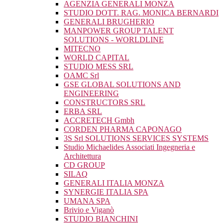
AGENZIA GENERALI MONZA
STUDIO DOTT. RAG. MONICA BERNARDI
GENERALI BRUGHERIO
MANPOWER GROUP TALENT
SOLUTIONS - WORLDLINE
MITECNO
WORLD CAPITAL
STUDIO MESS SRL
OAMC Srl
GSE GLOBAL SOLUTIONS AND
ENGINEERING
CONSTRUCTORS SRL
ERBA SRL
ACCRETECH Gmbh
CORDEN PHARMA CAPONAGO
3S Srl SOLUTIONS SERVICES SYSTEMS
Studio Michaelides Associati Ingegneria e
Architettura
CD GROUP
SILAQ
GENERALI ITALIA MONZA
SYNERGIE ITALIA SPA
UMANA SPA
Brivio e Viganò
STUDIO BIANCHINI