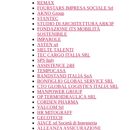
REMAX
FOURSTARS IMPRESA SOCIALE Srl
AKNO Group
STANTEC
STUDIO DI ARCHITETTURA ARK3P
FONDAZIONE ITS MOBILITÀ
SOSTENIBILE
IMPAROLE
ASTEN srl
SIELTE TALENTI
TEC CARGO ITALIA SRL
SPS Italy
ASSISTENCE 24H
TEMPOCASA
RANDSTAND ITALIA SpA
BONFIGLIO GLOBAL SERVICE SRL
CTO GLOBAL LOGISTICS ITALIA SRL
MANPOWER GROUP
OP TERMOIDRAULICA SRL
CORDEN PHARMA
VALCOM Srl
HR MITOGRAFF
GECOTECH
AIACE srl Società di Ingegneria
ALLEANZA ASSICURAZIONE