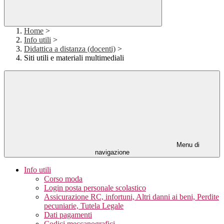
Home
>
Info utili
>
Didattica a distanza (docenti)
>
Siti utili e materiali multimediali
Menu di
navigazione
Info utili
Corso moda
Login posta personale scolastico
Assicurazione RC, infortuni, Altri danni ai beni, Perdite
pecuniarie, Tutela Legale
Dati pagamenti
Codici meccanografici