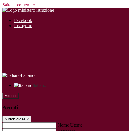
Salta al contenuto
Facebook
Instagram
Italiano
Italiano
Accedi
Accedi
button close
×
Nome Utente