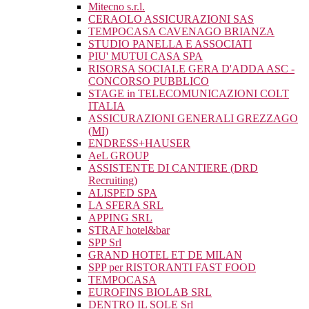
Mitecno s.r.l.
CERAOLO ASSICURAZIONI SAS
TEMPOCASA CAVENAGO BRIANZA
STUDIO PANELLA E ASSOCIATI
PIU' MUTUI CASA SPA
RISORSA SOCIALE GERA D'ADDA ASC -
CONCORSO PUBBLICO
STAGE in TELECOMUNICAZIONI COLT
ITALIA
ASSICURAZIONI GENERALI GREZZAGO
(MI)
ENDRESS+HAUSER
AeL GROUP
ASSISTENTE DI CANTIERE (DRD
Recruiting)
ALISPED SPA
LA SFERA SRL
APPING SRL
STRAF hotel&bar
SPP Srl
GRAND HOTEL ET DE MILAN
SPP per RISTORANTI FAST FOOD
TEMPOCASA
EUROFINS BIOLAB SRL
DENTRO IL SOLE Srl