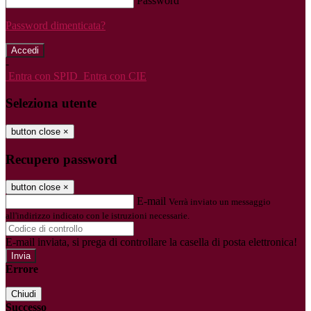
Password
Password dimenticata?
-
Entra con SPID
Entra con CIE
Seleziona utente
button close
×
Recupero password
button close
×
E-mail
Verrà inviato un messaggio
all'indirizzo indicato con le istruzioni necessarie.
E-mail inviata, si prega di controllare la casella di posta elettronica!
Errore
Chiudi
Successo