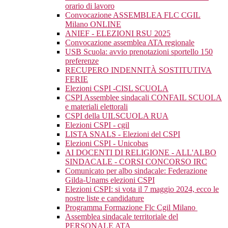
orario di lavoro
Convocazione ASSEMBLEA FLC CGIL
Milano ONLINE
ANIEF - ELEZIONI RSU 2025
Convocazione assemblea ATA regionale
USB Scuola: avvio prenotazioni sportello 150
preferenze
RECUPERO INDENNITÀ SOSTITUTIVA
FERIE
Elezioni CSPI -CISL SCUOLA
CSPI Assemblee sindacali CONFAIL SCUOLA
e materiali elettorali
CSPI della UILSCUOLA RUA
Elezioni CSPI - cgil
LISTA SNALS - Elezioni del CSPI
Elezioni CSPI - Unicobas
AI DOCENTI DI RELIGIONE - ALL'ALBO
SINDACALE - CORSI CONCORSO IRC
Comunicato per albo sindacale: Federazione
Gilda-Unams elezioni CSPI
Elezioni CSPI: si vota il 7 maggio 2024, ecco le
nostre liste e candidature
Programma Formazione Flc Cgil Milano
Assemblea sindacale territoriale del
PERSONALE ATA