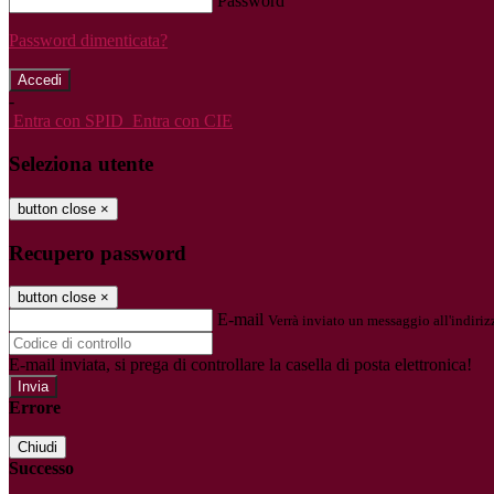
Password
Password dimenticata?
-
Entra con SPID
Entra con CIE
Seleziona utente
button close
×
Recupero password
button close
×
E-mail
Verrà inviato un messaggio all'indirizz
E-mail inviata, si prega di controllare la casella di posta elettronica!
Errore
Chiudi
Successo