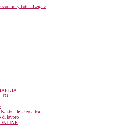
pecuniarie, Tutela Legale
BARDIA
UTO
e
a
Nazionale telematica
 di lavoro
o ONLINE