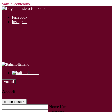
Salta al contenuto
Facebook
Instagram
Italiano
Italiano
Accedi
Accedi
button close
×
Nome Utente