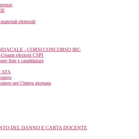
ferenze
IE
eriali elettorali
SINDACALE - CORSI CONCORSO IRC
a-Unams elezioni CSPI
tre liste e candidature
E ATA
iopero
pero per l’intera giornata
MENTO DEL DANNO E CARTA DOCENTE