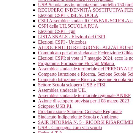
USB Scuola: avvio prenotazioni sportello 150 pre
RECUPERO INDENNITÀ SOSTITUTIVA FER
Elezioni CSPI -CISL SCUOLA
CSPI Assemblee sindacali CONFAIL SCUOLA e mat
CSPI della UILSCUOLA RUA
Elezioni CSPI - cgil
LISTA SNALS - Elezioni del CSPI
Elezioni CSPI - Unicobas
AI DOCENTI DI RELIGIONE - ALL'ALBO 
Comunicato per albo sindacale: Federazione Gild
Elezioni CSPI: si vota il 7 maggio 2024, ecco le nos
Programma Formazione Flc Cgil Milano
Assemblea sindacale territoriale del PERSONAL
Comparto Istruzione e Ricerca, Sezione Scuola Sc
Comparto Istruzione e Ricerca, Sezione Scuola Scio
Settore Scuola sciopero USB e FISI
Assemblea sindacale UIL
Assemblea sindacale territoriale regionale ANIEF
Azione di sciopero prevista per il 08 marzo 2023
Sciopero USB P.I.
Proclamazione Sciopero Generale Regionale
Sindacato Indipendente Scuola e Ambiente
SAIR INFORMA N. 5 - RICORSI RISARCI
USB - Campagna caro vita scuola
Feder. A.T.A.