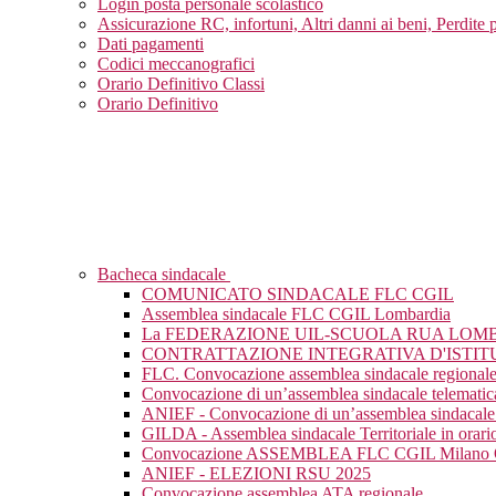
Login posta personale scolastico
Assicurazione RC, infortuni, Altri danni ai beni, Perdite 
Dati pagamenti
Codici meccanografici
Orario Definitivo Classi
Orario Definitivo
Bacheca sindacale
COMUNICATO SINDACALE FLC CGIL
Assemblea sindacale FLC CGIL Lombardia
La FEDERAZIONE UIL-SCUOLA RUA LOM
CONTRATTAZIONE INTEGRATIVA D'ISTIT
FLC. Convocazione assemblea sindacale regional
Convocazione di un’assemblea sindacale telematic
ANIEF - Convocazione di un’assemblea sindacale 
GILDA - Assemblea sindacale Territoriale in orario
Convocazione ASSEMBLEA FLC CGIL Milan
ANIEF - ELEZIONI RSU 2025
Convocazione assemblea ATA regionale