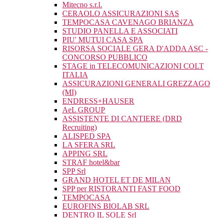
Mitecno s.r.l.
CERAOLO ASSICURAZIONI SAS
TEMPOCASA CAVENAGO BRIANZA
STUDIO PANELLA E ASSOCIATI
PIU' MUTUI CASA SPA
RISORSA SOCIALE GERA D'ADDA ASC -
CONCORSO PUBBLICO
STAGE in TELECOMUNICAZIONI COLT
ITALIA
ASSICURAZIONI GENERALI GREZZAGO
(MI)
ENDRESS+HAUSER
AeL GROUP
ASSISTENTE DI CANTIERE (DRD
Recruiting)
ALISPED SPA
LA SFERA SRL
APPING SRL
STRAF hotel&bar
SPP Srl
GRAND HOTEL ET DE MILAN
SPP per RISTORANTI FAST FOOD
TEMPOCASA
EUROFINS BIOLAB SRL
DENTRO IL SOLE Srl