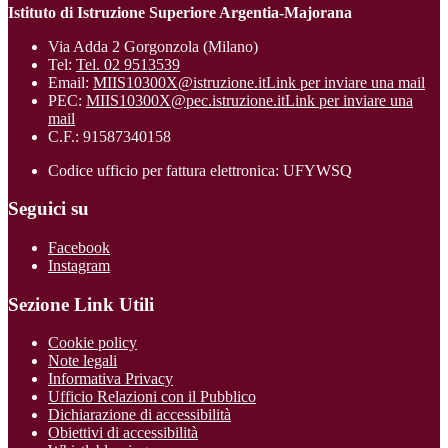
Istituto di Istruzione Superiore Argentia-Majorana
Via Adda 2 Gorgonzola (Milano)
Tel:
Tel. 02 9513539
Email:
MIIS10300X@istruzione.it
Link per inviare una mail
PEC:
MIIS10300X@pec.istruzione.it
Link per inviare una
mail
C.F.: 91587340158
Codice ufficio per fattura elettronica: UFYWSQ
Seguici su
Facebook
Instagram
Sezione Link Utili
Cookie policy
Note legali
Informativa Privacy
Ufficio Relazioni con il Pubblico
Dichiarazione di accessibilità
Obiettivi di accessibilità