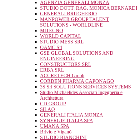
AGENZIA GENERALI MONZA
STUDIO DOTT. RAG. MONICA BERNARDI
GENERALI BRUGHERIO
MANPOWER GROUP TALENT
SOLUTIONS - WORLDLINE
MITECNO
WORLD CAPITAL
STUDIO MESS SRL
OAMC Srl
GSE GLOBAL SOLUTIONS AND
ENGINEERING
CONSTRUCTORS SRL
ERBA SRL
ACCRETECH Gmbh
CORDEN PHARMA CAPONAGO
3S Srl SOLUTIONS SERVICES SYSTEMS
Studio Michaelides Associati Ingegneria e
Architettura
CD GROUP
SILAQ
GENERALI ITALIA MONZA
SYNERGIE ITALIA SPA
UMANA SPA
Brivio e Viganò
STUDIO BIANCHINI