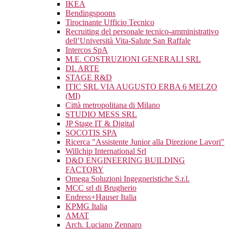
IKEA
Bendingspoons
Tirocinante Ufficio Tecnico
Recruiting del personale tecnico-amministrativo
dell’Università Vita-Salute San Raffale
Intercos SpA
M.E. COSTRUZIONI GENERALI SRL
DL ARTE
STAGE R&D
ITIC SRL VIA AUGUSTO ERBA 6 MELZO
(MI)
Città metropolitana di Milano
STUDIO MESS SRL
JP Stage IT & Digital
SOCOTIS SPA
Ricerca "Assistente Junior alla Direzione Lavori"
Willchip International Srl
D&D ENGINEERING BUILDING
FACTORY
Omega Soluzioni Ingegneristiche S.r.l.
MCC srl di Brugherio
Endress+Hauser Italia
KPMG Italia
AMAT
Arch. Luciano Zennaro