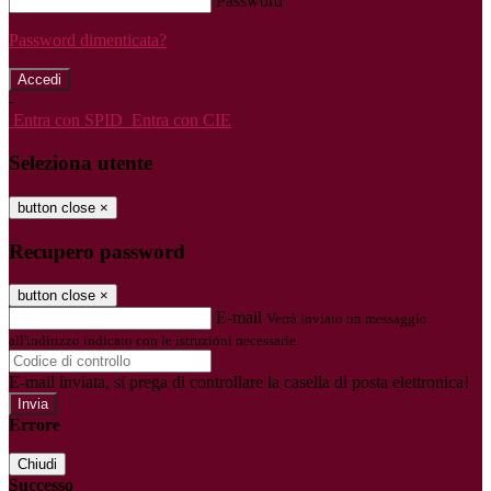
Password
Password dimenticata?
-
Entra con SPID
Entra con CIE
Seleziona utente
button close
×
Recupero password
button close
×
E-mail
Verrà inviato un messaggio
all'indirizzo indicato con le istruzioni necessarie.
E-mail inviata, si prega di controllare la casella di posta elettronica!
Errore
Chiudi
Successo