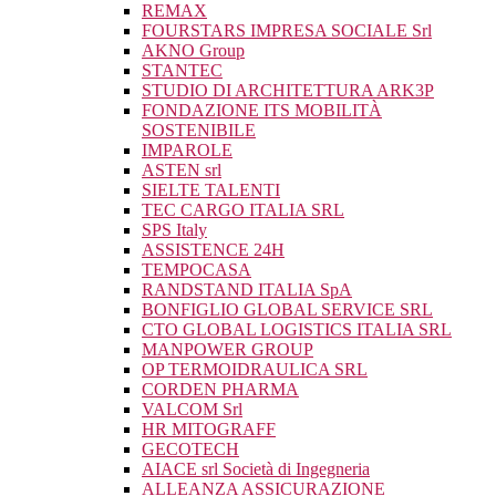
REMAX
FOURSTARS IMPRESA SOCIALE Srl
AKNO Group
STANTEC
STUDIO DI ARCHITETTURA ARK3P
FONDAZIONE ITS MOBILITÀ
SOSTENIBILE
IMPAROLE
ASTEN srl
SIELTE TALENTI
TEC CARGO ITALIA SRL
SPS Italy
ASSISTENCE 24H
TEMPOCASA
RANDSTAND ITALIA SpA
BONFIGLIO GLOBAL SERVICE SRL
CTO GLOBAL LOGISTICS ITALIA SRL
MANPOWER GROUP
OP TERMOIDRAULICA SRL
CORDEN PHARMA
VALCOM Srl
HR MITOGRAFF
GECOTECH
AIACE srl Società di Ingegneria
ALLEANZA ASSICURAZIONE