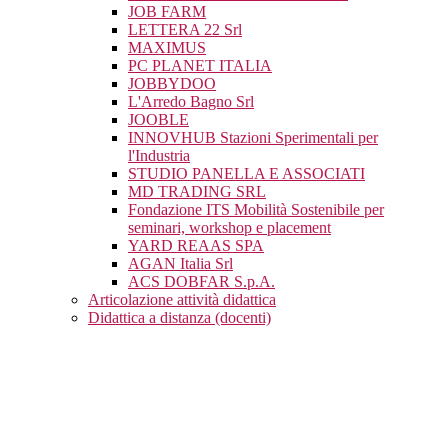
JOB FARM
LETTERA 22 Srl
MAXIMUS
PC PLANET ITALIA
JOBBYDOO
L'Arredo Bagno Srl
JOOBLE
INNOVHUB Stazioni Sperimentali per
l'Industria
STUDIO PANELLA E ASSOCIATI
MD TRADING SRL
Fondazione ITS Mobilità Sostenibile per
seminari, workshop e placement
YARD REAAS SPA
AGAN Italia Srl
ACS DOBFAR S.p.A.
Articolazione attività didattica
Didattica a distanza (docenti)