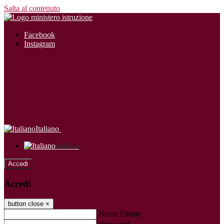
Salta al contenuto
Facebook
Instagram
Italiano
Italiano
Accedi
Accedi
button close
×
Nome Utente