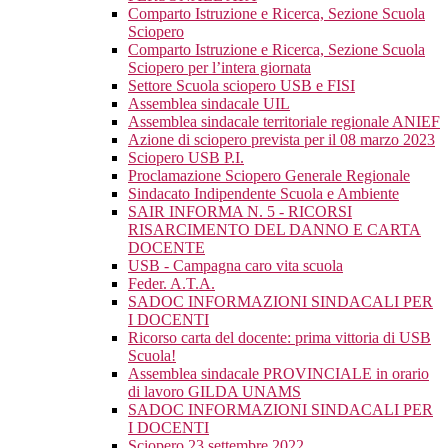
Comparto Istruzione e Ricerca, Sezione Scuola
Sciopero
Comparto Istruzione e Ricerca, Sezione Scuola
Sciopero per l’intera giornata
Settore Scuola sciopero USB e FISI
Assemblea sindacale UIL
Assemblea sindacale territoriale regionale ANIEF
Azione di sciopero prevista per il 08 marzo 2023
Sciopero USB P.I.
Proclamazione Sciopero Generale Regionale
Sindacato Indipendente Scuola e Ambiente
SAIR INFORMA N. 5 - RICORSI
RISARCIMENTO DEL DANNO E CARTA
DOCENTE
USB - Campagna caro vita scuola
Feder. A.T.A.
SADOC INFORMAZIONI SINDACALI PER
I DOCENTI
Ricorso carta del docente: prima vittoria di USB
Scuola!
Assemblea sindacale PROVINCIALE in orario
di lavoro GILDA UNAMS
SADOC INFORMAZIONI SINDACALI PER
I DOCENTI
Sciopero 23 settembre 2022