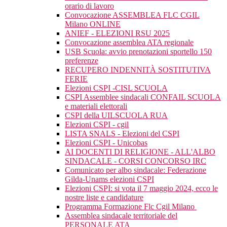
orario di lavoro
Convocazione ASSEMBLEA FLC CGIL
Milano ONLINE
ANIEF - ELEZIONI RSU 2025
Convocazione assemblea ATA regionale
USB Scuola: avvio prenotazioni sportello 150
preferenze
RECUPERO INDENNITÀ SOSTITUTIVA
FERIE
Elezioni CSPI -CISL SCUOLA
CSPI Assemblee sindacali CONFAIL SCUOLA
e materiali elettorali
CSPI della UILSCUOLA RUA
Elezioni CSPI - cgil
LISTA SNALS - Elezioni del CSPI
Elezioni CSPI - Unicobas
AI DOCENTI DI RELIGIONE - ALL'ALBO
SINDACALE - CORSI CONCORSO IRC
Comunicato per albo sindacale: Federazione
Gilda-Unams elezioni CSPI
Elezioni CSPI: si vota il 7 maggio 2024, ecco le
nostre liste e candidature
Programma Formazione Flc Cgil Milano
Assemblea sindacale territoriale del
PERSONALE ATA