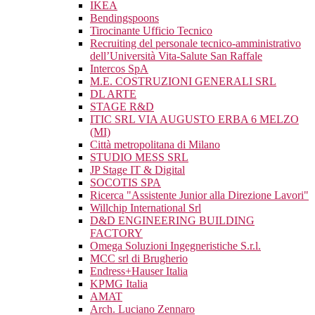
IKEA
Bendingspoons
Tirocinante Ufficio Tecnico
Recruiting del personale tecnico-amministrativo
dell’Università Vita-Salute San Raffale
Intercos SpA
M.E. COSTRUZIONI GENERALI SRL
DL ARTE
STAGE R&D
ITIC SRL VIA AUGUSTO ERBA 6 MELZO
(MI)
Città metropolitana di Milano
STUDIO MESS SRL
JP Stage IT & Digital
SOCOTIS SPA
Ricerca "Assistente Junior alla Direzione Lavori"
Willchip International Srl
D&D ENGINEERING BUILDING
FACTORY
Omega Soluzioni Ingegneristiche S.r.l.
MCC srl di Brugherio
Endress+Hauser Italia
KPMG Italia
AMAT
Arch. Luciano Zennaro