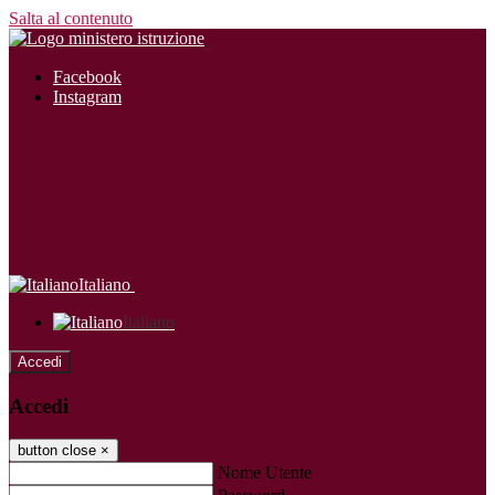
Salta al contenuto
Facebook
Instagram
Italiano
Italiano
Accedi
Accedi
button close
×
Nome Utente