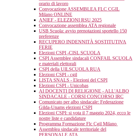
orario di lavoro
Convocazione ASSEMBLEA FLC CGIL
Milano ONLINE
ANIEF - ELEZIONI RSU 2025
Convocazione assemblea ATA regionale
USB Scuola: avvio prenotazioni sportello 150
preferenze
RECUPERO INDENNITÀ SOSTITUTIVA
FERIE
Elezioni CSPI -CISL SCUOLA
CSPI Assemblee sindacali CONFAIL SCUOLA
e materiali elettorali
CSPI della UILSCUOLA RUA
Elezioni CSPI - cgil
LISTA SNALS - Elezioni del CSPI
Elezioni CSPI - Unicobas
AI DOCENTI DI RELIGIONE - ALL'ALBO
SINDACALE - CORSI CONCORSO IRC
Comunicato per albo sindacale: Federazione
Gilda-Unams elezioni CSPI
Elezioni CSPI: si vota il 7 maggio 2024, ecco le
nostre liste e candidature
Programma Formazione Flc Cgil Milano
Assemblea sindacale territoriale del
PERSONALE ATA