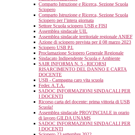
Comparto Istruzione e Ricerca, Sezione Scuola
Sciopero
Comparto Istruzione e Ricerca, Sezione Scuola
Sciopero per l’intera giornata
Settore Scuola sciopero USB e FISI
Assemblea sindacale UIL
Assemblea sindacale territoriale regionale ANIEF
Azione di sciopero prevista per il 08 marzo 2023
Sciopero USB P.I.
Proclamazione Sciopero Generale Regionale
Sindacato Indipendente Scuola e Ambiente
SAIR INFORMA N. 5 - RICORSI
RISARCIMENTO DEL DANNO E CARTA
DOCENTE
USB - Campagna caro vita scuola
Feder. A.T.A.
SADOC INFORMAZIONI SINDACALI PER
I DOCENTI
Ricorso carta del docente: prima vittoria di USB
Scuola!
Assemblea sindacale PROVINCIALE in orario
di lavoro GILDA UNAMS
SADOC INFORMAZIONI SINDACALI PER
I DOCENTI
Sciopero 23 settembre 2022