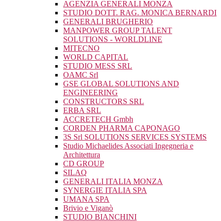
AGENZIA GENERALI MONZA
STUDIO DOTT. RAG. MONICA BERNARDI
GENERALI BRUGHERIO
MANPOWER GROUP TALENT
SOLUTIONS - WORLDLINE
MITECNO
WORLD CAPITAL
STUDIO MESS SRL
OAMC Srl
GSE GLOBAL SOLUTIONS AND
ENGINEERING
CONSTRUCTORS SRL
ERBA SRL
ACCRETECH Gmbh
CORDEN PHARMA CAPONAGO
3S Srl SOLUTIONS SERVICES SYSTEMS
Studio Michaelides Associati Ingegneria e
Architettura
CD GROUP
SILAQ
GENERALI ITALIA MONZA
SYNERGIE ITALIA SPA
UMANA SPA
Brivio e Viganò
STUDIO BIANCHINI