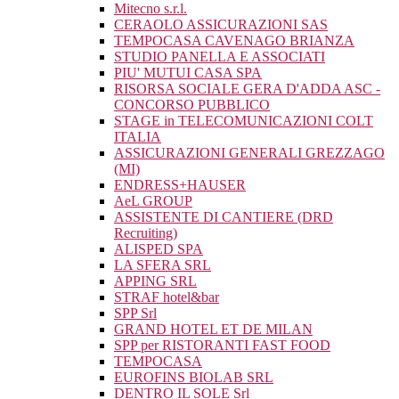
Mitecno s.r.l.
CERAOLO ASSICURAZIONI SAS
TEMPOCASA CAVENAGO BRIANZA
STUDIO PANELLA E ASSOCIATI
PIU' MUTUI CASA SPA
RISORSA SOCIALE GERA D'ADDA ASC -
CONCORSO PUBBLICO
STAGE in TELECOMUNICAZIONI COLT
ITALIA
ASSICURAZIONI GENERALI GREZZAGO
(MI)
ENDRESS+HAUSER
AeL GROUP
ASSISTENTE DI CANTIERE (DRD
Recruiting)
ALISPED SPA
LA SFERA SRL
APPING SRL
STRAF hotel&bar
SPP Srl
GRAND HOTEL ET DE MILAN
SPP per RISTORANTI FAST FOOD
TEMPOCASA
EUROFINS BIOLAB SRL
DENTRO IL SOLE Srl