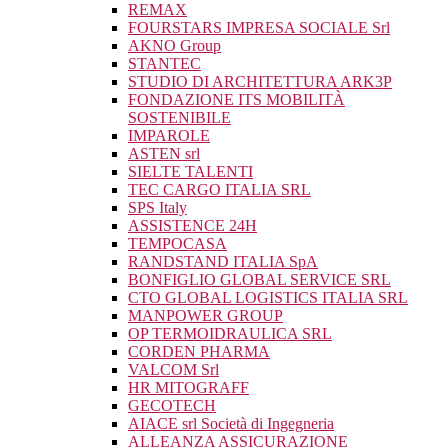
REMAX
FOURSTARS IMPRESA SOCIALE Srl
AKNO Group
STANTEC
STUDIO DI ARCHITETTURA ARK3P
FONDAZIONE ITS MOBILITÀ
SOSTENIBILE
IMPAROLE
ASTEN srl
SIELTE TALENTI
TEC CARGO ITALIA SRL
SPS Italy
ASSISTENCE 24H
TEMPOCASA
RANDSTAND ITALIA SpA
BONFIGLIO GLOBAL SERVICE SRL
CTO GLOBAL LOGISTICS ITALIA SRL
MANPOWER GROUP
OP TERMOIDRAULICA SRL
CORDEN PHARMA
VALCOM Srl
HR MITOGRAFF
GECOTECH
AIACE srl Società di Ingegneria
ALLEANZA ASSICURAZIONE