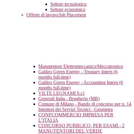
Settore tecnologico
Settore economico
Offerte di lavoro/Job Placement
Manutentore Elettromeccanico/Meccatronico
Galileo Green Energy - Treasury Intern (6
months full-time)
Galileo Green Energy - Accounting Intern (6
months full-time)
VILTE LEGNAMI S.r.l
Generali Italia - Brugherio (MB)
Comune di Milano - Bando di concorso per n. 14
Istruttori dei Servizi Tecnici - Geometra
CONFCOMMERCIO IMPRESA PER
L’ITALIA
CONCORSO PUBBLICO, PER ESAMI - 2
MANUTENTORI DEL VERDE