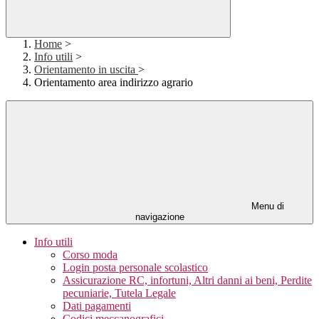
Home
>
Info utili
>
Orientamento in uscita
>
Orientamento area indirizzo agrario
Menu di
navigazione
Info utili
Corso moda
Login posta personale scolastico
Assicurazione RC, infortuni, Altri danni ai beni, Perdite
pecuniarie, Tutela Legale
Dati pagamenti
Codici meccanografici