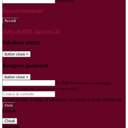
Password
Password dimenticata?
-
Entra con SPID
Entra con CIE
Seleziona utente
button close
×
Recupero password
button close
×
E-mail
Verrà inviato un messaggio
all'indirizzo indicato con le istruzioni necessarie.
E-mail inviata, si prega di controllare la casella di posta elettronica!
Errore
Chiudi
Successo