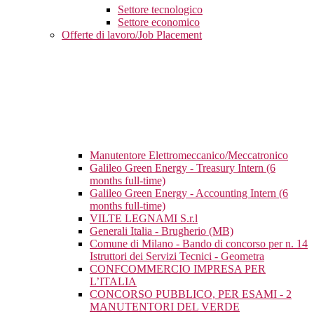
Settore tecnologico
Settore economico
Offerte di lavoro/Job Placement
Manutentore Elettromeccanico/Meccatronico
Galileo Green Energy - Treasury Intern (6
months full-time)
Galileo Green Energy - Accounting Intern (6
months full-time)
VILTE LEGNAMI S.r.l
Generali Italia - Brugherio (MB)
Comune di Milano - Bando di concorso per n. 14
Istruttori dei Servizi Tecnici - Geometra
CONFCOMMERCIO IMPRESA PER
L’ITALIA
CONCORSO PUBBLICO, PER ESAMI - 2
MANUTENTORI DEL VERDE