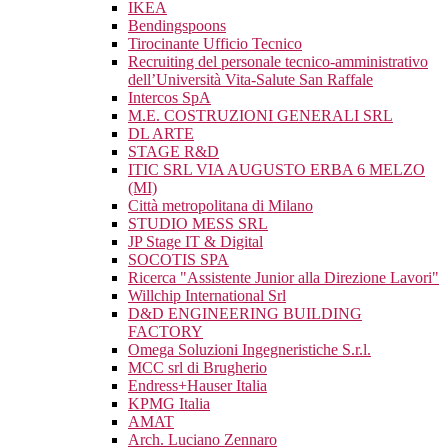
IKEA
Bendingspoons
Tirocinante Ufficio Tecnico
Recruiting del personale tecnico-amministrativo
dell’Università Vita-Salute San Raffale
Intercos SpA
M.E. COSTRUZIONI GENERALI SRL
DL ARTE
STAGE R&D
ITIC SRL VIA AUGUSTO ERBA 6 MELZO
(MI)
Città metropolitana di Milano
STUDIO MESS SRL
JP Stage IT & Digital
SOCOTIS SPA
Ricerca "Assistente Junior alla Direzione Lavori"
Willchip International Srl
D&D ENGINEERING BUILDING
FACTORY
Omega Soluzioni Ingegneristiche S.r.l.
MCC srl di Brugherio
Endress+Hauser Italia
KPMG Italia
AMAT
Arch. Luciano Zennaro