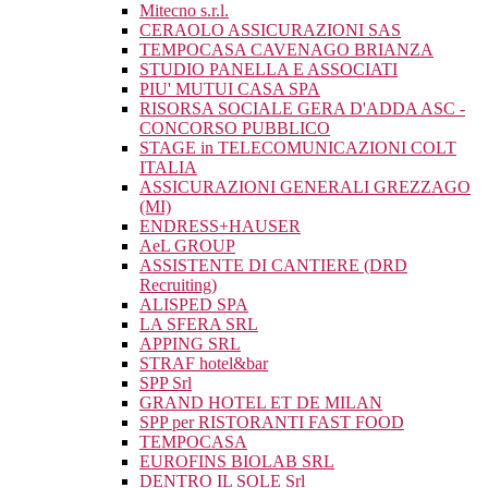
Mitecno s.r.l.
CERAOLO ASSICURAZIONI SAS
TEMPOCASA CAVENAGO BRIANZA
STUDIO PANELLA E ASSOCIATI
PIU' MUTUI CASA SPA
RISORSA SOCIALE GERA D'ADDA ASC -
CONCORSO PUBBLICO
STAGE in TELECOMUNICAZIONI COLT
ITALIA
ASSICURAZIONI GENERALI GREZZAGO
(MI)
ENDRESS+HAUSER
AeL GROUP
ASSISTENTE DI CANTIERE (DRD
Recruiting)
ALISPED SPA
LA SFERA SRL
APPING SRL
STRAF hotel&bar
SPP Srl
GRAND HOTEL ET DE MILAN
SPP per RISTORANTI FAST FOOD
TEMPOCASA
EUROFINS BIOLAB SRL
DENTRO IL SOLE Srl