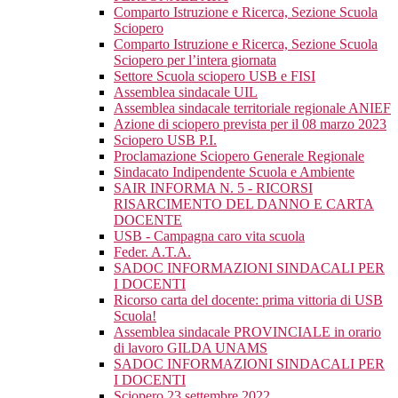
Comparto Istruzione e Ricerca, Sezione Scuola
Sciopero
Comparto Istruzione e Ricerca, Sezione Scuola
Sciopero per l’intera giornata
Settore Scuola sciopero USB e FISI
Assemblea sindacale UIL
Assemblea sindacale territoriale regionale ANIEF
Azione di sciopero prevista per il 08 marzo 2023
Sciopero USB P.I.
Proclamazione Sciopero Generale Regionale
Sindacato Indipendente Scuola e Ambiente
SAIR INFORMA N. 5 - RICORSI
RISARCIMENTO DEL DANNO E CARTA
DOCENTE
USB - Campagna caro vita scuola
Feder. A.T.A.
SADOC INFORMAZIONI SINDACALI PER
I DOCENTI
Ricorso carta del docente: prima vittoria di USB
Scuola!
Assemblea sindacale PROVINCIALE in orario
di lavoro GILDA UNAMS
SADOC INFORMAZIONI SINDACALI PER
I DOCENTI
Sciopero 23 settembre 2022