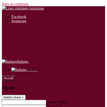
Salta al contenuto
Facebook
Instagram
Italiano
Italiano
Accedi
Accedi
button close
×
Nome Utente