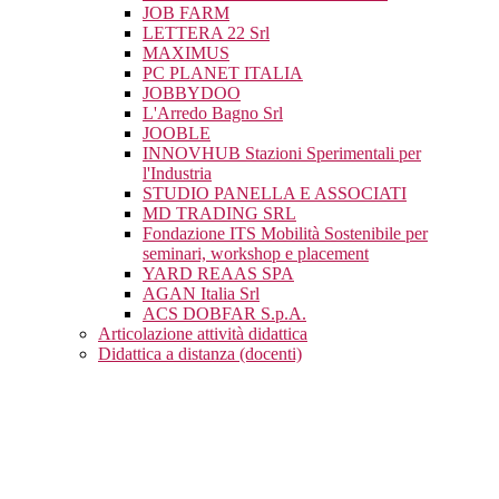
JOB FARM
LETTERA 22 Srl
MAXIMUS
PC PLANET ITALIA
JOBBYDOO
L'Arredo Bagno Srl
JOOBLE
INNOVHUB Stazioni Sperimentali per
l'Industria
STUDIO PANELLA E ASSOCIATI
MD TRADING SRL
Fondazione ITS Mobilità Sostenibile per
seminari, workshop e placement
YARD REAAS SPA
AGAN Italia Srl
ACS DOBFAR S.p.A.
Articolazione attività didattica
Didattica a distanza (docenti)