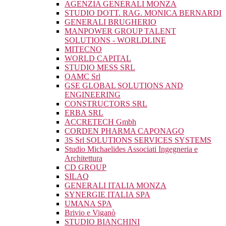
AGENZIA GENERALI MONZA
STUDIO DOTT. RAG. MONICA BERNARDI
GENERALI BRUGHERIO
MANPOWER GROUP TALENT
SOLUTIONS - WORLDLINE
MITECNO
WORLD CAPITAL
STUDIO MESS SRL
OAMC Srl
GSE GLOBAL SOLUTIONS AND
ENGINEERING
CONSTRUCTORS SRL
ERBA SRL
ACCRETECH Gmbh
CORDEN PHARMA CAPONAGO
3S Srl SOLUTIONS SERVICES SYSTEMS
Studio Michaelides Associati Ingegneria e
Architettura
CD GROUP
SILAQ
GENERALI ITALIA MONZA
SYNERGIE ITALIA SPA
UMANA SPA
Brivio e Viganò
STUDIO BIANCHINI