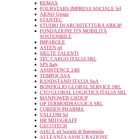
REMAX
FOURSTARS IMPRESA SOCIALE Srl
AKNO Group
STANTEC
STUDIO DI ARCHITETTURA ARK3P
FONDAZIONE ITS MOBILITÀ
SOSTENIBILE
IMPAROLE
ASTEN srl
SIELTE TALENTI
TEC CARGO ITALIA SRL
SPS Italy
ASSISTENCE 24H
TEMPOCASA
RANDSTAND ITALIA SpA
BONFIGLIO GLOBAL SERVICE SRL
CTO GLOBAL LOGISTICS ITALIA SRL
MANPOWER GROUP
OP TERMOIDRAULICA SRL
CORDEN PHARMA
VALCOM Srl
HR MITOGRAFF
GECOTECH
AIACE srl Società di Ingegneria
ALLEANZA ASSICURAZIONE