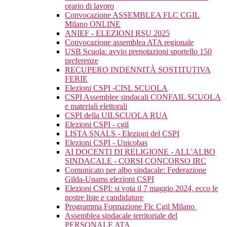
orario di lavoro
Convocazione ASSEMBLEA FLC CGIL
Milano ONLINE
ANIEF - ELEZIONI RSU 2025
Convocazione assemblea ATA regionale
USB Scuola: avvio prenotazioni sportello 150
preferenze
RECUPERO INDENNITÀ SOSTITUTIVA
FERIE
Elezioni CSPI -CISL SCUOLA
CSPI Assemblee sindacali CONFAIL SCUOLA
e materiali elettorali
CSPI della UILSCUOLA RUA
Elezioni CSPI - cgil
LISTA SNALS - Elezioni del CSPI
Elezioni CSPI - Unicobas
AI DOCENTI DI RELIGIONE - ALL'ALBO
SINDACALE - CORSI CONCORSO IRC
Comunicato per albo sindacale: Federazione
Gilda-Unams elezioni CSPI
Elezioni CSPI: si vota il 7 maggio 2024, ecco le
nostre liste e candidature
Programma Formazione Flc Cgil Milano
Assemblea sindacale territoriale del
PERSONALE ATA