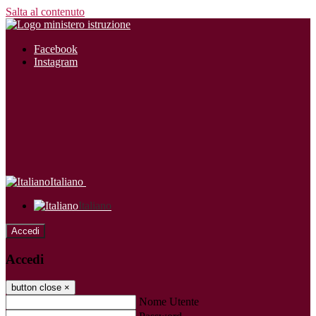
Salta al contenuto
Facebook
Instagram
Italiano
Italiano
Accedi
Accedi
button close
×
Nome Utente