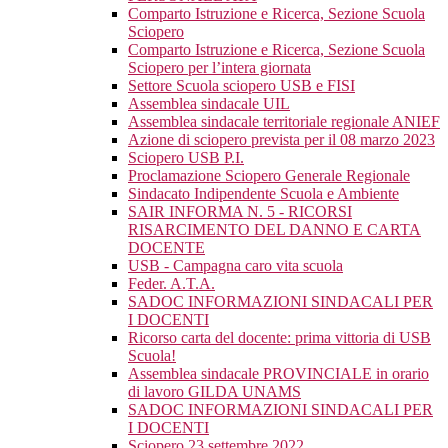
Comparto Istruzione e Ricerca, Sezione Scuola
Sciopero
Comparto Istruzione e Ricerca, Sezione Scuola
Sciopero per l’intera giornata
Settore Scuola sciopero USB e FISI
Assemblea sindacale UIL
Assemblea sindacale territoriale regionale ANIEF
Azione di sciopero prevista per il 08 marzo 2023
Sciopero USB P.I.
Proclamazione Sciopero Generale Regionale
Sindacato Indipendente Scuola e Ambiente
SAIR INFORMA N. 5 - RICORSI
RISARCIMENTO DEL DANNO E CARTA
DOCENTE
USB - Campagna caro vita scuola
Feder. A.T.A.
SADOC INFORMAZIONI SINDACALI PER
I DOCENTI
Ricorso carta del docente: prima vittoria di USB
Scuola!
Assemblea sindacale PROVINCIALE in orario
di lavoro GILDA UNAMS
SADOC INFORMAZIONI SINDACALI PER
I DOCENTI
Sciopero 23 settembre 2022