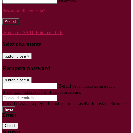
Password
Password dimenticata?
-
Entra con SPID
Entra con CIE
Seleziona utente
button close
×
Recupero password
button close
×
E-mail
Verrà inviato un messaggio
all'indirizzo indicato con le istruzioni necessarie.
E-mail inviata, si prega di controllare la casella di posta elettronica!
Errore
Chiudi
Successo