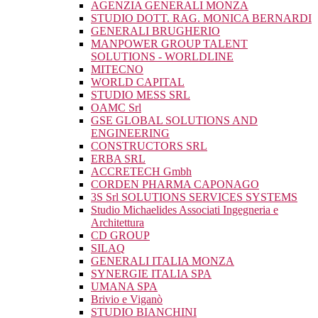
AGENZIA GENERALI MONZA
STUDIO DOTT. RAG. MONICA BERNARDI
GENERALI BRUGHERIO
MANPOWER GROUP TALENT
SOLUTIONS - WORLDLINE
MITECNO
WORLD CAPITAL
STUDIO MESS SRL
OAMC Srl
GSE GLOBAL SOLUTIONS AND
ENGINEERING
CONSTRUCTORS SRL
ERBA SRL
ACCRETECH Gmbh
CORDEN PHARMA CAPONAGO
3S Srl SOLUTIONS SERVICES SYSTEMS
Studio Michaelides Associati Ingegneria e
Architettura
CD GROUP
SILAQ
GENERALI ITALIA MONZA
SYNERGIE ITALIA SPA
UMANA SPA
Brivio e Viganò
STUDIO BIANCHINI