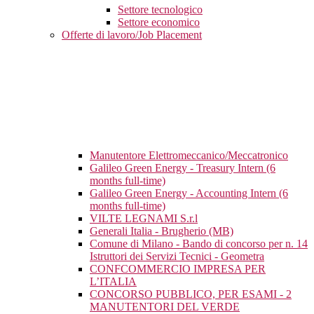
Settore tecnologico
Settore economico
Offerte di lavoro/Job Placement
Manutentore Elettromeccanico/Meccatronico
Galileo Green Energy - Treasury Intern (6
months full-time)
Galileo Green Energy - Accounting Intern (6
months full-time)
VILTE LEGNAMI S.r.l
Generali Italia - Brugherio (MB)
Comune di Milano - Bando di concorso per n. 14
Istruttori dei Servizi Tecnici - Geometra
CONFCOMMERCIO IMPRESA PER
L’ITALIA
CONCORSO PUBBLICO, PER ESAMI - 2
MANUTENTORI DEL VERDE