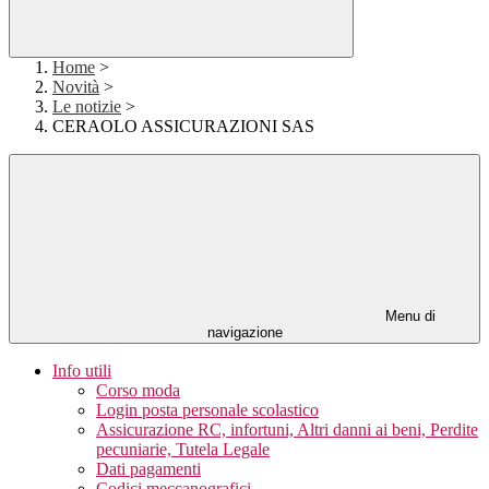
Home
>
Novità
>
Le notizie
>
CERAOLO ASSICURAZIONI SAS
Menu di
navigazione
Info utili
Corso moda
Login posta personale scolastico
Assicurazione RC, infortuni, Altri danni ai beni, Perdite
pecuniarie, Tutela Legale
Dati pagamenti
Codici meccanografici