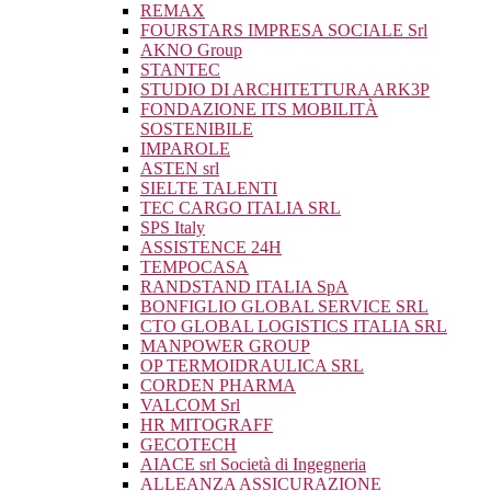
REMAX
FOURSTARS IMPRESA SOCIALE Srl
AKNO Group
STANTEC
STUDIO DI ARCHITETTURA ARK3P
FONDAZIONE ITS MOBILITÀ
SOSTENIBILE
IMPAROLE
ASTEN srl
SIELTE TALENTI
TEC CARGO ITALIA SRL
SPS Italy
ASSISTENCE 24H
TEMPOCASA
RANDSTAND ITALIA SpA
BONFIGLIO GLOBAL SERVICE SRL
CTO GLOBAL LOGISTICS ITALIA SRL
MANPOWER GROUP
OP TERMOIDRAULICA SRL
CORDEN PHARMA
VALCOM Srl
HR MITOGRAFF
GECOTECH
AIACE srl Società di Ingegneria
ALLEANZA ASSICURAZIONE