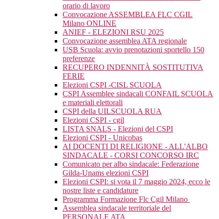
orario di lavoro
Convocazione ASSEMBLEA FLC CGIL
Milano ONLINE
ANIEF - ELEZIONI RSU 2025
Convocazione assemblea ATA regionale
USB Scuola: avvio prenotazioni sportello 150
preferenze
RECUPERO INDENNITÀ SOSTITUTIVA
FERIE
Elezioni CSPI -CISL SCUOLA
CSPI Assemblee sindacali CONFAIL SCUOLA
e materiali elettorali
CSPI della UILSCUOLA RUA
Elezioni CSPI - cgil
LISTA SNALS - Elezioni del CSPI
Elezioni CSPI - Unicobas
AI DOCENTI DI RELIGIONE - ALL'ALBO
SINDACALE - CORSI CONCORSO IRC
Comunicato per albo sindacale: Federazione
Gilda-Unams elezioni CSPI
Elezioni CSPI: si vota il 7 maggio 2024, ecco le
nostre liste e candidature
Programma Formazione Flc Cgil Milano
Assemblea sindacale territoriale del
PERSONALE ATA