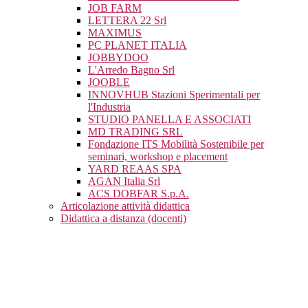
JOB FARM
LETTERA 22 Srl
MAXIMUS
PC PLANET ITALIA
JOBBYDOO
L'Arredo Bagno Srl
JOOBLE
INNOVHUB Stazioni Sperimentali per
l'Industria
STUDIO PANELLA E ASSOCIATI
MD TRADING SRL
Fondazione ITS Mobilità Sostenibile per
seminari, workshop e placement
YARD REAAS SPA
AGAN Italia Srl
ACS DOBFAR S.p.A.
Articolazione attività didattica
Didattica a distanza (docenti)