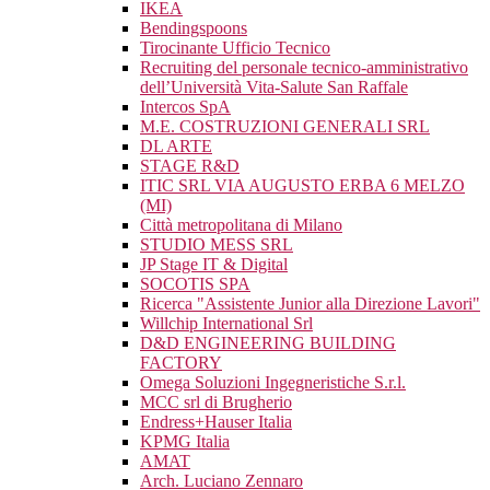
IKEA
Bendingspoons
Tirocinante Ufficio Tecnico
Recruiting del personale tecnico-amministrativo
dell’Università Vita-Salute San Raffale
Intercos SpA
M.E. COSTRUZIONI GENERALI SRL
DL ARTE
STAGE R&D
ITIC SRL VIA AUGUSTO ERBA 6 MELZO
(MI)
Città metropolitana di Milano
STUDIO MESS SRL
JP Stage IT & Digital
SOCOTIS SPA
Ricerca "Assistente Junior alla Direzione Lavori"
Willchip International Srl
D&D ENGINEERING BUILDING
FACTORY
Omega Soluzioni Ingegneristiche S.r.l.
MCC srl di Brugherio
Endress+Hauser Italia
KPMG Italia
AMAT
Arch. Luciano Zennaro