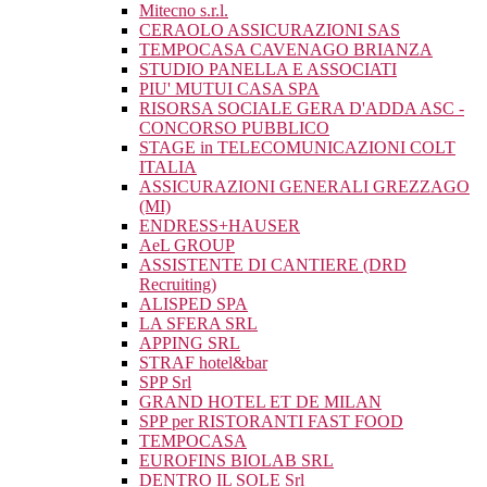
Mitecno s.r.l.
CERAOLO ASSICURAZIONI SAS
TEMPOCASA CAVENAGO BRIANZA
STUDIO PANELLA E ASSOCIATI
PIU' MUTUI CASA SPA
RISORSA SOCIALE GERA D'ADDA ASC -
CONCORSO PUBBLICO
STAGE in TELECOMUNICAZIONI COLT
ITALIA
ASSICURAZIONI GENERALI GREZZAGO
(MI)
ENDRESS+HAUSER
AeL GROUP
ASSISTENTE DI CANTIERE (DRD
Recruiting)
ALISPED SPA
LA SFERA SRL
APPING SRL
STRAF hotel&bar
SPP Srl
GRAND HOTEL ET DE MILAN
SPP per RISTORANTI FAST FOOD
TEMPOCASA
EUROFINS BIOLAB SRL
DENTRO IL SOLE Srl