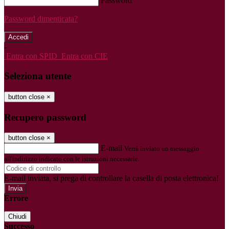
Password
Password dimenticata?
-
Entra con SPID
Entra con CIE
Seleziona utente
button close
×
Recupero password
button close
×
E-mail
Verrà inviato un messaggio
all'indirizzo indicato con le istruzioni necessarie.
E-mail inviata, si prega di controllare la casella di posta elettronica!
Errore
Chiudi
Successo