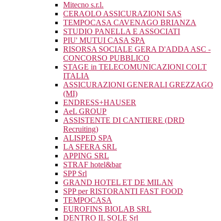
Mitecno s.r.l.
CERAOLO ASSICURAZIONI SAS
TEMPOCASA CAVENAGO BRIANZA
STUDIO PANELLA E ASSOCIATI
PIU' MUTUI CASA SPA
RISORSA SOCIALE GERA D'ADDA ASC -
CONCORSO PUBBLICO
STAGE in TELECOMUNICAZIONI COLT
ITALIA
ASSICURAZIONI GENERALI GREZZAGO
(MI)
ENDRESS+HAUSER
AeL GROUP
ASSISTENTE DI CANTIERE (DRD
Recruiting)
ALISPED SPA
LA SFERA SRL
APPING SRL
STRAF hotel&bar
SPP Srl
GRAND HOTEL ET DE MILAN
SPP per RISTORANTI FAST FOOD
TEMPOCASA
EUROFINS BIOLAB SRL
DENTRO IL SOLE Srl