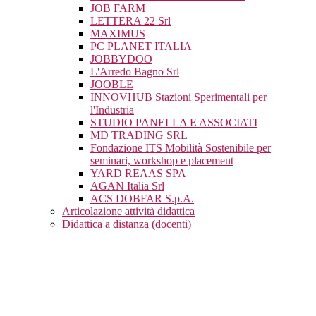
JOB FARM
LETTERA 22 Srl
MAXIMUS
PC PLANET ITALIA
JOBBYDOO
L'Arredo Bagno Srl
JOOBLE
INNOVHUB Stazioni Sperimentali per
l'Industria
STUDIO PANELLA E ASSOCIATI
MD TRADING SRL
Fondazione ITS Mobilità Sostenibile per
seminari, workshop e placement
YARD REAAS SPA
AGAN Italia Srl
ACS DOBFAR S.p.A.
Articolazione attività didattica
Didattica a distanza (docenti)