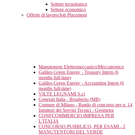
Settore tecnologico
Settore economico
Offerte di lavoro/Job Placement
Manutentore Elettromeccanico/Meccatronico
Galileo Green Energy - Treasury Intern (6
months full-time)
Galileo Green Energy - Accounting Intern (6
months full-time)
VILTE LEGNAMI S.r.l
Generali Italia - Brugherio (MB)
Comune di Milano - Bando di concorso per n. 14
Istruttori dei Servizi Tecnici - Geometra
CONFCOMMERCIO IMPRESA PER
L’ITALIA
CONCORSO PUBBLICO, PER ESAMI - 2
MANUTENTORI DEL VERDE