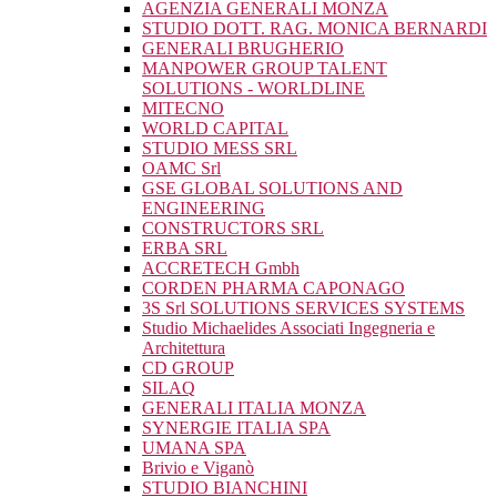
AGENZIA GENERALI MONZA
STUDIO DOTT. RAG. MONICA BERNARDI
GENERALI BRUGHERIO
MANPOWER GROUP TALENT
SOLUTIONS - WORLDLINE
MITECNO
WORLD CAPITAL
STUDIO MESS SRL
OAMC Srl
GSE GLOBAL SOLUTIONS AND
ENGINEERING
CONSTRUCTORS SRL
ERBA SRL
ACCRETECH Gmbh
CORDEN PHARMA CAPONAGO
3S Srl SOLUTIONS SERVICES SYSTEMS
Studio Michaelides Associati Ingegneria e
Architettura
CD GROUP
SILAQ
GENERALI ITALIA MONZA
SYNERGIE ITALIA SPA
UMANA SPA
Brivio e Viganò
STUDIO BIANCHINI