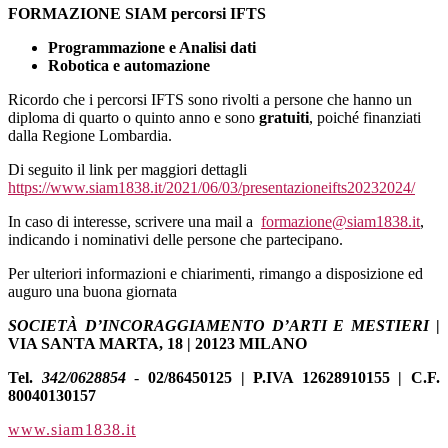
FORMAZIONE SIAM percorsi IFTS
Programmazione e Analisi dati
Robotica e automazione
Ricordo che i percorsi IFTS sono rivolti a persone che hanno un
diploma di quarto o quinto anno e sono
gratuiti
, poiché finanziati
dalla Regione Lombardia.
Di seguito il link per maggiori dettagli
https://www.siam1838.it/2021/06/03/presentazioneifts20232024/
In caso di interesse, scrivere una mail a
formazione@siam1838.it
,
indicando i nominativi delle persone che partecipano.
Per ulteriori informazioni e chiarimenti, rimango a disposizione ed
auguro una buona giornata
SOCIETÀ D’INCORAGGIAMENTO D’ARTI E MESTIERI
|
VIA SANTA MARTA, 18 | 20123 MILANO
Tel.
342/0628854
-
02/86450125 | P.IVA 12628910155 | C.F.
80040130157
www.siam1838.it