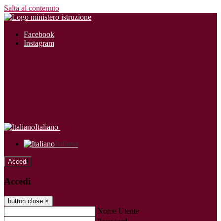
Salta al contenuto
Facebook
Instagram
Italiano
Italiano
Accedi
Accedi
button close
×
Nome Utente