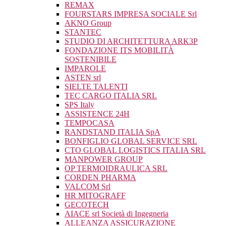
REMAX
FOURSTARS IMPRESA SOCIALE Srl
AKNO Group
STANTEC
STUDIO DI ARCHITETTURA ARK3P
FONDAZIONE ITS MOBILITÀ
SOSTENIBILE
IMPAROLE
ASTEN srl
SIELTE TALENTI
TEC CARGO ITALIA SRL
SPS Italy
ASSISTENCE 24H
TEMPOCASA
RANDSTAND ITALIA SpA
BONFIGLIO GLOBAL SERVICE SRL
CTO GLOBAL LOGISTICS ITALIA SRL
MANPOWER GROUP
OP TERMOIDRAULICA SRL
CORDEN PHARMA
VALCOM Srl
HR MITOGRAFF
GECOTECH
AIACE srl Società di Ingegneria
ALLEANZA ASSICURAZIONE