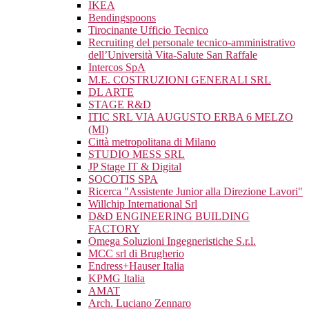
IKEA
Bendingspoons
Tirocinante Ufficio Tecnico
Recruiting del personale tecnico-amministrativo
dell’Università Vita-Salute San Raffale
Intercos SpA
M.E. COSTRUZIONI GENERALI SRL
DL ARTE
STAGE R&D
ITIC SRL VIA AUGUSTO ERBA 6 MELZO
(MI)
Città metropolitana di Milano
STUDIO MESS SRL
JP Stage IT & Digital
SOCOTIS SPA
Ricerca "Assistente Junior alla Direzione Lavori"
Willchip International Srl
D&D ENGINEERING BUILDING
FACTORY
Omega Soluzioni Ingegneristiche S.r.l.
MCC srl di Brugherio
Endress+Hauser Italia
KPMG Italia
AMAT
Arch. Luciano Zennaro