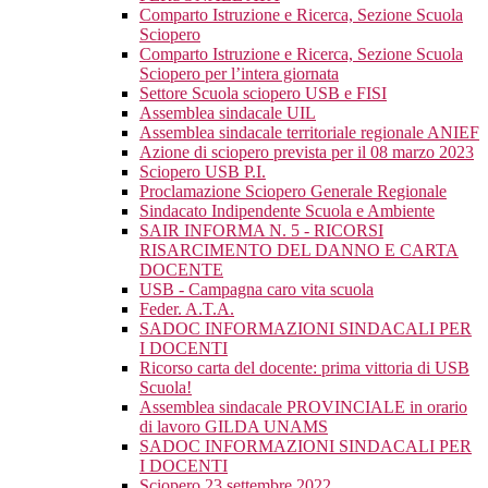
Comparto Istruzione e Ricerca, Sezione Scuola
Sciopero
Comparto Istruzione e Ricerca, Sezione Scuola
Sciopero per l’intera giornata
Settore Scuola sciopero USB e FISI
Assemblea sindacale UIL
Assemblea sindacale territoriale regionale ANIEF
Azione di sciopero prevista per il 08 marzo 2023
Sciopero USB P.I.
Proclamazione Sciopero Generale Regionale
Sindacato Indipendente Scuola e Ambiente
SAIR INFORMA N. 5 - RICORSI
RISARCIMENTO DEL DANNO E CARTA
DOCENTE
USB - Campagna caro vita scuola
Feder. A.T.A.
SADOC INFORMAZIONI SINDACALI PER
I DOCENTI
Ricorso carta del docente: prima vittoria di USB
Scuola!
Assemblea sindacale PROVINCIALE in orario
di lavoro GILDA UNAMS
SADOC INFORMAZIONI SINDACALI PER
I DOCENTI
Sciopero 23 settembre 2022