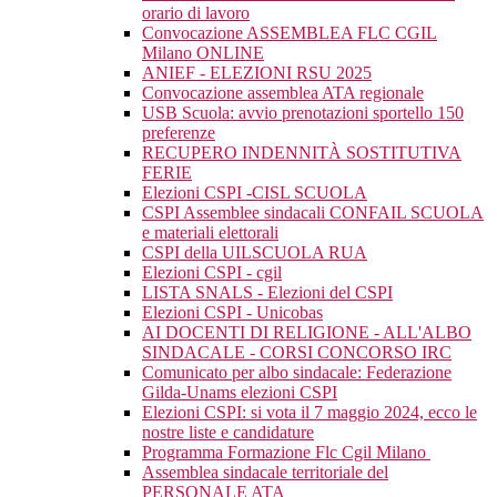
orario di lavoro
Convocazione ASSEMBLEA FLC CGIL
Milano ONLINE
ANIEF - ELEZIONI RSU 2025
Convocazione assemblea ATA regionale
USB Scuola: avvio prenotazioni sportello 150
preferenze
RECUPERO INDENNITÀ SOSTITUTIVA
FERIE
Elezioni CSPI -CISL SCUOLA
CSPI Assemblee sindacali CONFAIL SCUOLA
e materiali elettorali
CSPI della UILSCUOLA RUA
Elezioni CSPI - cgil
LISTA SNALS - Elezioni del CSPI
Elezioni CSPI - Unicobas
AI DOCENTI DI RELIGIONE - ALL'ALBO
SINDACALE - CORSI CONCORSO IRC
Comunicato per albo sindacale: Federazione
Gilda-Unams elezioni CSPI
Elezioni CSPI: si vota il 7 maggio 2024, ecco le
nostre liste e candidature
Programma Formazione Flc Cgil Milano
Assemblea sindacale territoriale del
PERSONALE ATA