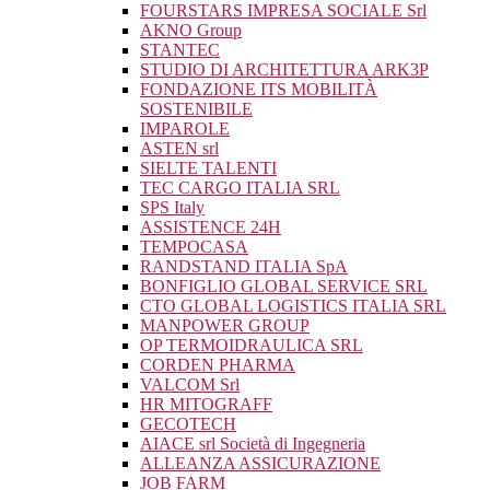
FOURSTARS IMPRESA SOCIALE Srl
AKNO Group
STANTEC
STUDIO DI ARCHITETTURA ARK3P
FONDAZIONE ITS MOBILITÀ
SOSTENIBILE
IMPAROLE
ASTEN srl
SIELTE TALENTI
TEC CARGO ITALIA SRL
SPS Italy
ASSISTENCE 24H
TEMPOCASA
RANDSTAND ITALIA SpA
BONFIGLIO GLOBAL SERVICE SRL
CTO GLOBAL LOGISTICS ITALIA SRL
MANPOWER GROUP
OP TERMOIDRAULICA SRL
CORDEN PHARMA
VALCOM Srl
HR MITOGRAFF
GECOTECH
AIACE srl Società di Ingegneria
ALLEANZA ASSICURAZIONE
JOB FARM