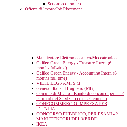
Settore economico
Offerte di lavoro/Job Placement
Manutentore Elettromeccanico/Meccatronico
Galileo Green Energy - Treasury Intern (6
months full-time)
Galileo Green Energy - Accounting Intern (6
months full-time)
VILTE LEGNAMI S.r.l
Generali Italia - Brugherio (MB)
Comune di Milano - Bando di concorso per n. 14
Istruttori dei Servizi Tecnici - Geometra
CONFCOMMERCIO IMPRESA PER
L’ITALIA
CONCORSO PUBBLICO, PER ESAMI - 2
MANUTENTORI DEL VERDE
IKEA