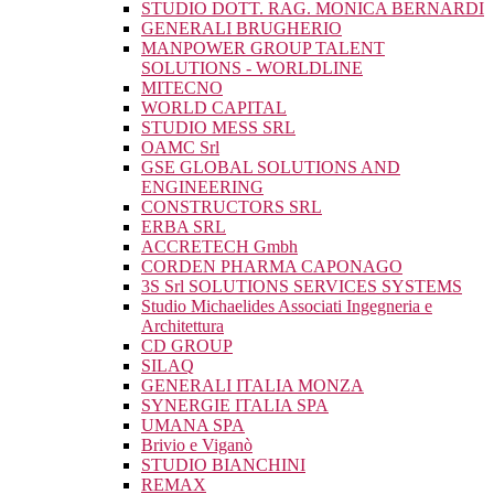
STUDIO DOTT. RAG. MONICA BERNARDI
GENERALI BRUGHERIO
MANPOWER GROUP TALENT
SOLUTIONS - WORLDLINE
MITECNO
WORLD CAPITAL
STUDIO MESS SRL
OAMC Srl
GSE GLOBAL SOLUTIONS AND
ENGINEERING
CONSTRUCTORS SRL
ERBA SRL
ACCRETECH Gmbh
CORDEN PHARMA CAPONAGO
3S Srl SOLUTIONS SERVICES SYSTEMS
Studio Michaelides Associati Ingegneria e
Architettura
CD GROUP
SILAQ
GENERALI ITALIA MONZA
SYNERGIE ITALIA SPA
UMANA SPA
Brivio e Viganò
STUDIO BIANCHINI
REMAX