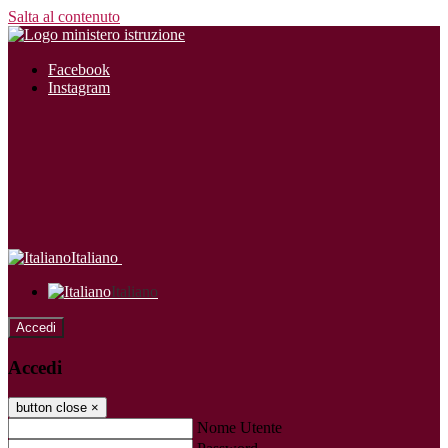
Salta al contenuto
Facebook
Instagram
Italiano
Italiano
Accedi
Accedi
button close
×
Nome Utente