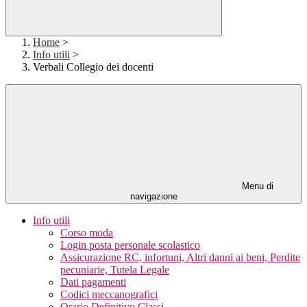
Home
>
Info utili
>
Verbali Collegio dei docenti
Menu di
navigazione
Info utili
Corso moda
Login posta personale scolastico
Assicurazione RC, infortuni, Altri danni ai beni, Perdite
pecuniarie, Tutela Legale
Dati pagamenti
Codici meccanografici
Orario Definitivo Classi