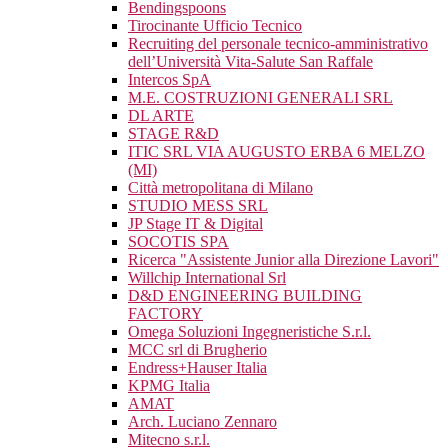
Bendingspoons
Tirocinante Ufficio Tecnico
Recruiting del personale tecnico-amministrativo
dell’Università Vita-Salute San Raffale
Intercos SpA
M.E. COSTRUZIONI GENERALI SRL
DL ARTE
STAGE R&D
ITIC SRL VIA AUGUSTO ERBA 6 MELZO
(MI)
Città metropolitana di Milano
STUDIO MESS SRL
JP Stage IT & Digital
SOCOTIS SPA
Ricerca "Assistente Junior alla Direzione Lavori"
Willchip International Srl
D&D ENGINEERING BUILDING
FACTORY
Omega Soluzioni Ingegneristiche S.r.l.
MCC srl di Brugherio
Endress+Hauser Italia
KPMG Italia
AMAT
Arch. Luciano Zennaro
Mitecno s.r.l.