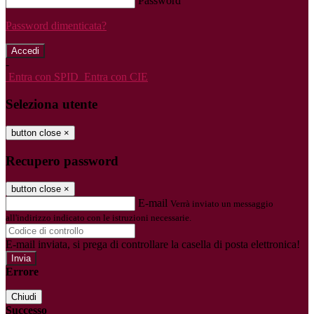
Password
Password dimenticata?
-
Entra con SPID
Entra con CIE
Seleziona utente
button close
×
Recupero password
button close
×
E-mail
Verrà inviato un messaggio
all'indirizzo indicato con le istruzioni necessarie.
E-mail inviata, si prega di controllare la casella di posta elettronica!
Errore
Chiudi
Successo