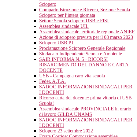
Sciopero
Comparto Istruzione e Ricerca, Sezione Scuola
Sciopero per l’intera giornata
Settore Scuola sciopero USB e FISI
Assemblea sindacale UIL
Assemblea sindacale territoriale regionale ANIEF
Azione di sciopero prevista per il 08 marzo 2023
Sciopero USB P.I.
Proclamazione Sciopero Generale Regionale
Sindacato Indipendente Scuola e Ambiente
SAIR INFORMA N. 5 - RICORSI
RISARCIMENTO DEL DANNO E CARTA
DOCENTE
USB - Campagna caro vita scuola
Feder. A.T.A.
SADOC INFORMAZIONI SINDACALI PER
I DOCENTI
Ricorso carta del docente: prima vittoria di USB
Scuola!
Assemblea sindacale PROVINCIALE in orario
di lavoro GILDA UNAMS
SADOC INFORMAZIONI SINDACALI PER
I DOCENTI
Sciopero 23 settembre 2022
Errata Corrige: Convocazione assemblea