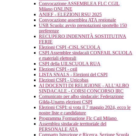
Convocazione ASSEMBLEA FLC CGIL
Milano ONLINE
ANIEF - ELEZIONI RSU 2025
Convocazione assemblea ATA regionale
USB Scuola: avvio prenotazioni sportello 150
preferenze
RECUPERO INDENNITÀ SOSTITUTIVA
FERIE
Elezioni CSPI -CISL SCUOLA
CSPI Assemblee sindacali CONFAIL SCUOLA
e materiali elettorali
CSPI della UILSCUOLA RUA
Elezioni CSPI - cgil
LISTA SNALS - Elezioni del CSPI
Elezioni CSPI - Unicobas
AI DOCENTI DI RELIGIONE - ALL'ALBO
SINDACALE - CORSI CONCORSO IRC
Comunicato per albo sindacale: Federazione
Gilda-Unams elezioni CSPI
Elezioni CSPI: si vota il 7 maggio 2024, ecco le
nostre liste e candidature
Programma Formazione Flc Cgil Milano
Assemblea sindacale territoriale del
PERSONALE ATA
Comparto Istruzione e Ricerca, Sezione Scuola