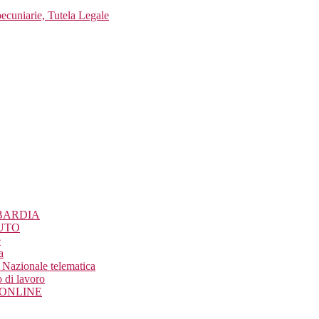
pecuniarie, Tutela Legale
BARDIA
UTO
e
a
Nazionale telematica
 di lavoro
o ONLINE