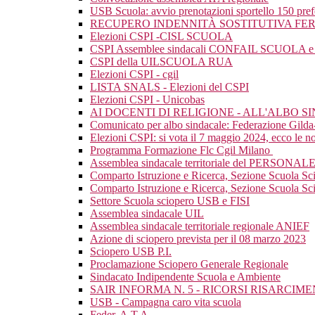
USB Scuola: avvio prenotazioni sportello 150 pre
RECUPERO INDENNITÀ SOSTITUTIVA FER
Elezioni CSPI -CISL SCUOLA
CSPI Assemblee sindacali CONFAIL SCUOLA e mat
CSPI della UILSCUOLA RUA
Elezioni CSPI - cgil
LISTA SNALS - Elezioni del CSPI
Elezioni CSPI - Unicobas
AI DOCENTI DI RELIGIONE - ALL'ALBO 
Comunicato per albo sindacale: Federazione Gild
Elezioni CSPI: si vota il 7 maggio 2024, ecco le nos
Programma Formazione Flc Cgil Milano
Assemblea sindacale territoriale del PERSONAL
Comparto Istruzione e Ricerca, Sezione Scuola Sc
Comparto Istruzione e Ricerca, Sezione Scuola Scio
Settore Scuola sciopero USB e FISI
Assemblea sindacale UIL
Assemblea sindacale territoriale regionale ANIEF
Azione di sciopero prevista per il 08 marzo 2023
Sciopero USB P.I.
Proclamazione Sciopero Generale Regionale
Sindacato Indipendente Scuola e Ambiente
SAIR INFORMA N. 5 - RICORSI RISARCI
USB - Campagna caro vita scuola
Feder. A.T.A.