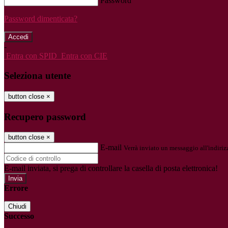
Password
Password dimenticata?
-
Entra con SPID
Entra con CIE
Seleziona utente
button close
×
Recupero password
button close
×
E-mail
Verrà inviato un messaggio all'indirizz
E-mail inviata, si prega di controllare la casella di posta elettronica!
Errore
Chiudi
Successo