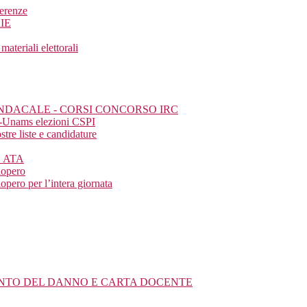
ferenze
IE
eriali elettorali
SINDACALE - CORSI CONCORSO IRC
a-Unams elezioni CSPI
tre liste e candidature
E ATA
iopero
pero per l’intera giornata
MENTO DEL DANNO E CARTA DOCENTE