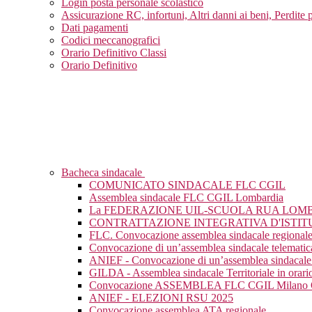
Login posta personale scolastico
Assicurazione RC, infortuni, Altri danni ai beni, Perdite 
Dati pagamenti
Codici meccanografici
Orario Definitivo Classi
Orario Definitivo
Bacheca sindacale
COMUNICATO SINDACALE FLC CGIL
Assemblea sindacale FLC CGIL Lombardia
La FEDERAZIONE UIL-SCUOLA RUA LOM
CONTRATTAZIONE INTEGRATIVA D'ISTIT
FLC. Convocazione assemblea sindacale regional
Convocazione di un’assemblea sindacale telematic
ANIEF - Convocazione di un’assemblea sindacale 
GILDA - Assemblea sindacale Territoriale in orario
Convocazione ASSEMBLEA FLC CGIL Milan
ANIEF - ELEZIONI RSU 2025
Convocazione assemblea ATA regionale