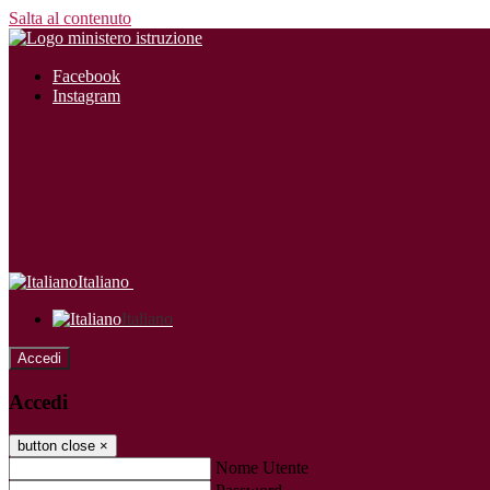
Salta al contenuto
Facebook
Instagram
Italiano
Italiano
Accedi
Accedi
button close
×
Nome Utente