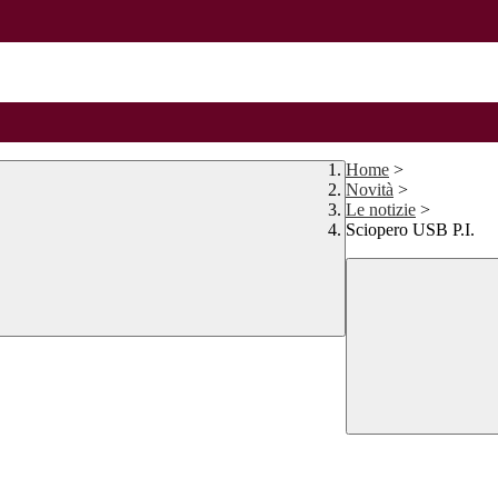
Home
>
Novità
>
Le notizie
>
Sciopero USB P.I.