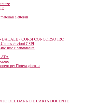
ferenze
IE
eriali elettorali
SINDACALE - CORSI CONCORSO IRC
a-Unams elezioni CSPI
tre liste e candidature
E ATA
iopero
pero per l’intera giornata
MENTO DEL DANNO E CARTA DOCENTE