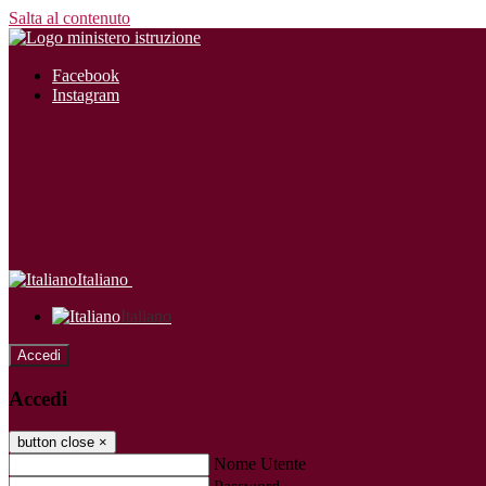
Salta al contenuto
Facebook
Instagram
Italiano
Italiano
Accedi
Accedi
button close
×
Nome Utente