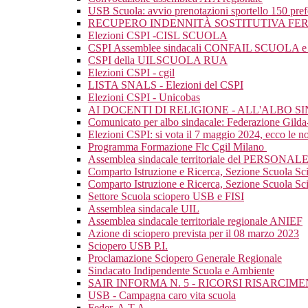
USB Scuola: avvio prenotazioni sportello 150 pre
RECUPERO INDENNITÀ SOSTITUTIVA FER
Elezioni CSPI -CISL SCUOLA
CSPI Assemblee sindacali CONFAIL SCUOLA e mat
CSPI della UILSCUOLA RUA
Elezioni CSPI - cgil
LISTA SNALS - Elezioni del CSPI
Elezioni CSPI - Unicobas
AI DOCENTI DI RELIGIONE - ALL'ALBO 
Comunicato per albo sindacale: Federazione Gild
Elezioni CSPI: si vota il 7 maggio 2024, ecco le nos
Programma Formazione Flc Cgil Milano
Assemblea sindacale territoriale del PERSONAL
Comparto Istruzione e Ricerca, Sezione Scuola Sc
Comparto Istruzione e Ricerca, Sezione Scuola Scio
Settore Scuola sciopero USB e FISI
Assemblea sindacale UIL
Assemblea sindacale territoriale regionale ANIEF
Azione di sciopero prevista per il 08 marzo 2023
Sciopero USB P.I.
Proclamazione Sciopero Generale Regionale
Sindacato Indipendente Scuola e Ambiente
SAIR INFORMA N. 5 - RICORSI RISARCI
USB - Campagna caro vita scuola
Feder. A.T.A.