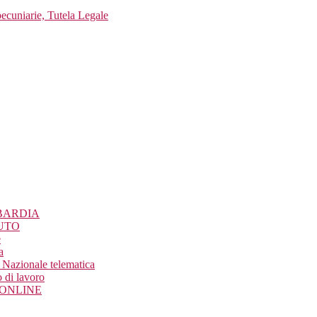
pecuniarie, Tutela Legale
BARDIA
UTO
e
a
Nazionale telematica
 di lavoro
o ONLINE