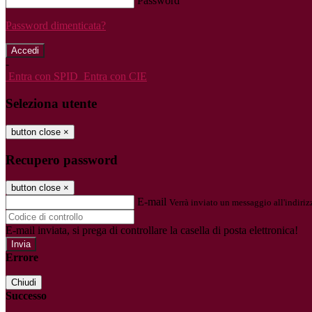
Password
Password dimenticata?
-
Entra con SPID
Entra con CIE
Seleziona utente
button close
×
Recupero password
button close
×
E-mail
Verrà inviato un messaggio all'indirizz
E-mail inviata, si prega di controllare la casella di posta elettronica!
Errore
Chiudi
Successo