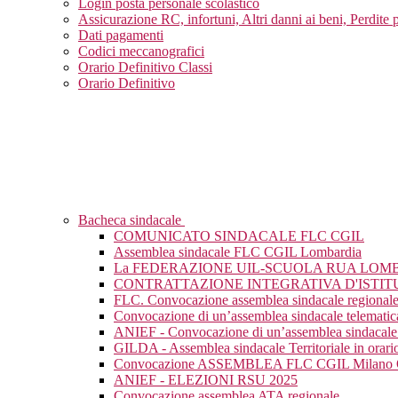
Login posta personale scolastico
Assicurazione RC, infortuni, Altri danni ai beni, Perdite 
Dati pagamenti
Codici meccanografici
Orario Definitivo Classi
Orario Definitivo
Bacheca sindacale
COMUNICATO SINDACALE FLC CGIL
Assemblea sindacale FLC CGIL Lombardia
La FEDERAZIONE UIL-SCUOLA RUA LOM
CONTRATTAZIONE INTEGRATIVA D'ISTIT
FLC. Convocazione assemblea sindacale regional
Convocazione di un’assemblea sindacale telematic
ANIEF - Convocazione di un’assemblea sindacale 
GILDA - Assemblea sindacale Territoriale in orario
Convocazione ASSEMBLEA FLC CGIL Milan
ANIEF - ELEZIONI RSU 2025
Convocazione assemblea ATA regionale