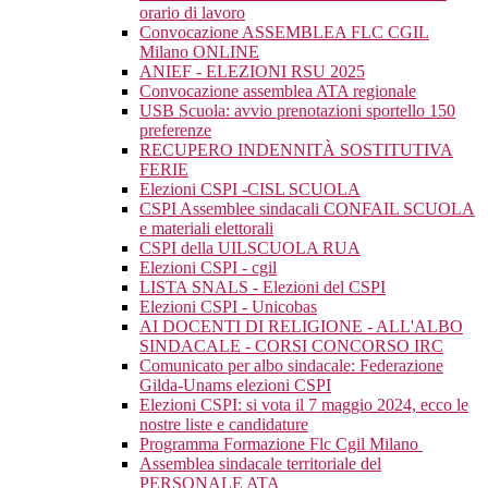
orario di lavoro
Convocazione ASSEMBLEA FLC CGIL
Milano ONLINE
ANIEF - ELEZIONI RSU 2025
Convocazione assemblea ATA regionale
USB Scuola: avvio prenotazioni sportello 150
preferenze
RECUPERO INDENNITÀ SOSTITUTIVA
FERIE
Elezioni CSPI -CISL SCUOLA
CSPI Assemblee sindacali CONFAIL SCUOLA
e materiali elettorali
CSPI della UILSCUOLA RUA
Elezioni CSPI - cgil
LISTA SNALS - Elezioni del CSPI
Elezioni CSPI - Unicobas
AI DOCENTI DI RELIGIONE - ALL'ALBO
SINDACALE - CORSI CONCORSO IRC
Comunicato per albo sindacale: Federazione
Gilda-Unams elezioni CSPI
Elezioni CSPI: si vota il 7 maggio 2024, ecco le
nostre liste e candidature
Programma Formazione Flc Cgil Milano
Assemblea sindacale territoriale del
PERSONALE ATA