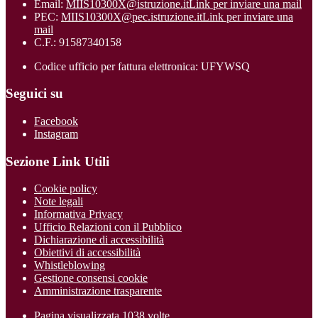
Email:
MIIS10300X@istruzione.it
Link per inviare una mail
PEC:
MIIS10300X@pec.istruzione.it
Link per inviare una
mail
C.F.: 91587340158
Codice ufficio per fattura elettronica: UFYWSQ
Seguici su
Facebook
Instagram
Sezione Link Utili
Cookie policy
Note legali
Informativa Privacy
Ufficio Relazioni con il Pubblico
Dichiarazione di accessibilità
Obiettivi di accessibilità
Whistleblowing
Gestione consensi cookie
Amministrazione trasparente
Pagina visualizzata
1038
volte