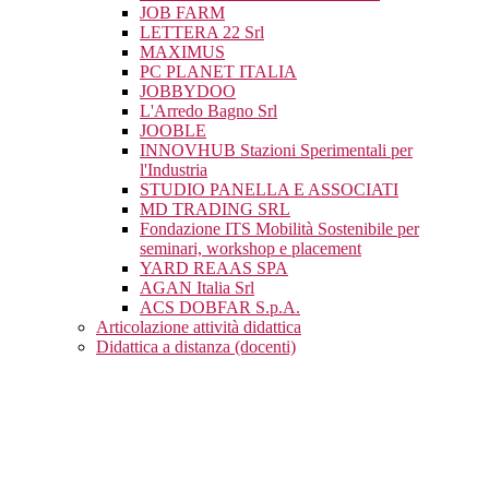
JOB FARM
LETTERA 22 Srl
MAXIMUS
PC PLANET ITALIA
JOBBYDOO
L'Arredo Bagno Srl
JOOBLE
INNOVHUB Stazioni Sperimentali per
l'Industria
STUDIO PANELLA E ASSOCIATI
MD TRADING SRL
Fondazione ITS Mobilità Sostenibile per
seminari, workshop e placement
YARD REAAS SPA
AGAN Italia Srl
ACS DOBFAR S.p.A.
Articolazione attività didattica
Didattica a distanza (docenti)