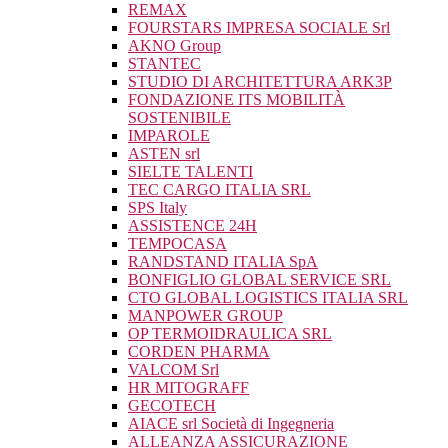
REMAX
FOURSTARS IMPRESA SOCIALE Srl
AKNO Group
STANTEC
STUDIO DI ARCHITETTURA ARK3P
FONDAZIONE ITS MOBILITÀ
SOSTENIBILE
IMPAROLE
ASTEN srl
SIELTE TALENTI
TEC CARGO ITALIA SRL
SPS Italy
ASSISTENCE 24H
TEMPOCASA
RANDSTAND ITALIA SpA
BONFIGLIO GLOBAL SERVICE SRL
CTO GLOBAL LOGISTICS ITALIA SRL
MANPOWER GROUP
OP TERMOIDRAULICA SRL
CORDEN PHARMA
VALCOM Srl
HR MITOGRAFF
GECOTECH
AIACE srl Società di Ingegneria
ALLEANZA ASSICURAZIONE