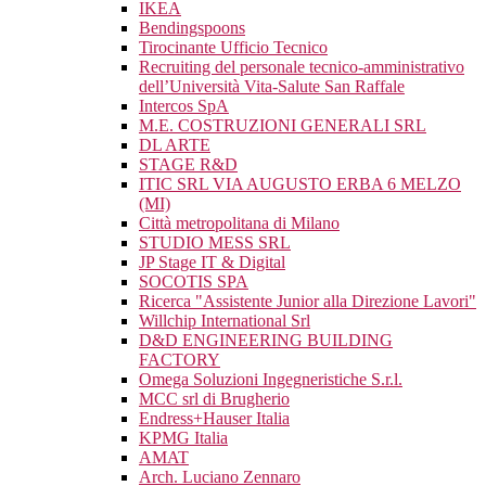
IKEA
Bendingspoons
Tirocinante Ufficio Tecnico
Recruiting del personale tecnico-amministrativo
dell’Università Vita-Salute San Raffale
Intercos SpA
M.E. COSTRUZIONI GENERALI SRL
DL ARTE
STAGE R&D
ITIC SRL VIA AUGUSTO ERBA 6 MELZO
(MI)
Città metropolitana di Milano
STUDIO MESS SRL
JP Stage IT & Digital
SOCOTIS SPA
Ricerca "Assistente Junior alla Direzione Lavori"
Willchip International Srl
D&D ENGINEERING BUILDING
FACTORY
Omega Soluzioni Ingegneristiche S.r.l.
MCC srl di Brugherio
Endress+Hauser Italia
KPMG Italia
AMAT
Arch. Luciano Zennaro