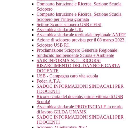
Comparto Istruzione e Ricerca, Sezione Scuola
Sciopero
Comparto Istruzione e Ricerca, Sezione Scuola
Sciopero per l’intera giornata
Settore Scuola sciopero USB e FISI
Assemblea sindacale UIL
Assemblea sindacale territoriale regionale ANIEF
Azione di sciopero prevista per il 08 marzo 2023
Sciopero USB P.I.
Proclamazione Sciopero Generale Regionale
Sindacato Indipendente Scuola e Ambiente
SAIR INFORMA N. 5 - RICORSI
RISARCIMENTO DEL DANNO E CARTA
DOCENTE
USB - Campagna caro vita scuola
Feder. A.T.A.
SADOC INFORMAZIONI SINDACALI PER
I DOCENTI
Ricorso carta del docente: prima vittoria di USB
Scuola!
Assemblea sindacale PROVINCIALE in orario
di lavoro GILDA UNAMS
SADOC INFORMAZIONI SINDACALI PER
I DOCENTI
Sciopero 23 settembre 2022