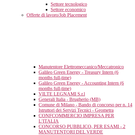
Settore tecnologico
Settore economico
Offerte di lavoro/Job Placement
Manutentore Elettromeccanico/Meccatronico
Galileo Green Energy - Treasury Intern (6
months full-time)
Galileo Green Energy - Accounting Intern (6
months full-time)
VILTE LEGNAMI S.r.l
Generali Italia - Brugherio (MB)
Comune di Milano - Bando di concorso per n. 14
Istruttori dei Servizi Tecnici - Geometra
CONFCOMMERCIO IMPRESA PER
L’ITALIA
CONCORSO PUBBLICO, PER ESAMI - 2
MANUTENTORI DEL VERDE