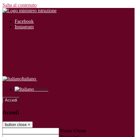
Salta al contenuto
Facebook
Instagram
Italiano
Italiano
Accedi
Accedi
button close
×
Nome Utente