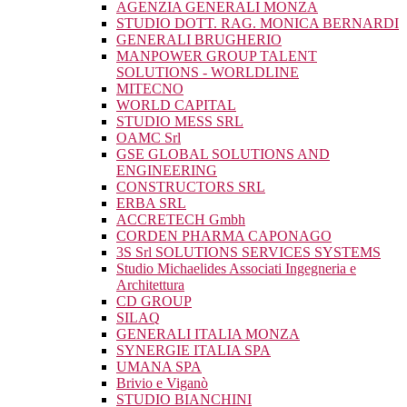
AGENZIA GENERALI MONZA
STUDIO DOTT. RAG. MONICA BERNARDI
GENERALI BRUGHERIO
MANPOWER GROUP TALENT
SOLUTIONS - WORLDLINE
MITECNO
WORLD CAPITAL
STUDIO MESS SRL
OAMC Srl
GSE GLOBAL SOLUTIONS AND
ENGINEERING
CONSTRUCTORS SRL
ERBA SRL
ACCRETECH Gmbh
CORDEN PHARMA CAPONAGO
3S Srl SOLUTIONS SERVICES SYSTEMS
Studio Michaelides Associati Ingegneria e
Architettura
CD GROUP
SILAQ
GENERALI ITALIA MONZA
SYNERGIE ITALIA SPA
UMANA SPA
Brivio e Viganò
STUDIO BIANCHINI