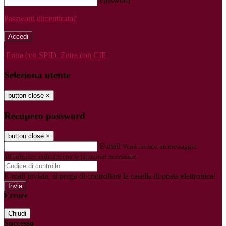
Password
Password dimenticata?
-
Entra con SPID
Entra con CIE
Seleziona utente
button close
×
Recupero password
button close
×
E-mail
Verrà inviato un messaggio
all'indirizzo indicato con le istruzioni necessarie.
E-mail inviata, si prega di controllare la casella di posta elettronica!
Errore
Chiudi
Successo