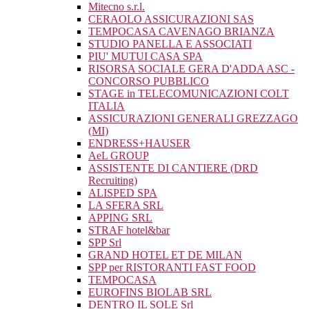
Mitecno s.r.l.
CERAOLO ASSICURAZIONI SAS
TEMPOCASA CAVENAGO BRIANZA
STUDIO PANELLA E ASSOCIATI
PIU' MUTUI CASA SPA
RISORSA SOCIALE GERA D'ADDA ASC -
CONCORSO PUBBLICO
STAGE in TELECOMUNICAZIONI COLT
ITALIA
ASSICURAZIONI GENERALI GREZZAGO
(MI)
ENDRESS+HAUSER
AeL GROUP
ASSISTENTE DI CANTIERE (DRD
Recruiting)
ALISPED SPA
LA SFERA SRL
APPING SRL
STRAF hotel&bar
SPP Srl
GRAND HOTEL ET DE MILAN
SPP per RISTORANTI FAST FOOD
TEMPOCASA
EUROFINS BIOLAB SRL
DENTRO IL SOLE Srl