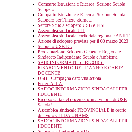
Comparto Istruzione e Ricerca, Sezione Scuola
Sciopero
Comparto Istruzione e Ricerca, Sezione Scuola
Sciopero per l’intera giornata
Settore Scuola sciopero USB e FISI
Assemblea sindacale UIL
Assemblea sindacale territoriale regionale ANIEF
Azione di sciopero prevista per il 08 marzo 2023
Sciopero USB P.I.
Proclamazione Sciopero Generale Regionale
Sindacato Indipendente Scuola e Ambiente
SAIR INFORMA N. 5 - RICORSI
RISARCIMENTO DEL DANNO E CARTA
DOCENTE
USB - Campagna caro vita scuola
Feder. A.T.A.
SADOC INFORMAZIONI SINDACALI PER
I DOCENTI
Ricorso carta del docente: prima vittoria di USB
Scuola!
Assemblea sindacale PROVINCIALE in orario
di lavoro GILDA UNAMS
SADOC INFORMAZIONI SINDACALI PER
I DOCENTI
Sciopero 23 settembre 2022