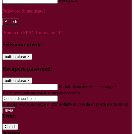
Password
Password dimenticata?
-
Entra con SPID
Entra con CIE
Seleziona utente
button close
×
Recupero password
button close
×
E-mail
Verrà inviato un messaggio
all'indirizzo indicato con le istruzioni necessarie.
E-mail inviata, si prega di controllare la casella di posta elettronica!
Errore
Chiudi
Successo