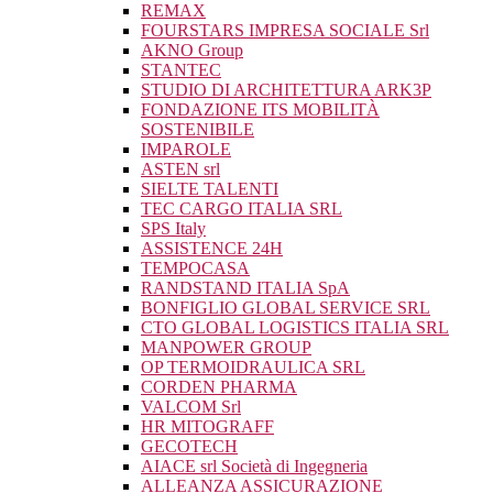
REMAX
FOURSTARS IMPRESA SOCIALE Srl
AKNO Group
STANTEC
STUDIO DI ARCHITETTURA ARK3P
FONDAZIONE ITS MOBILITÀ
SOSTENIBILE
IMPAROLE
ASTEN srl
SIELTE TALENTI
TEC CARGO ITALIA SRL
SPS Italy
ASSISTENCE 24H
TEMPOCASA
RANDSTAND ITALIA SpA
BONFIGLIO GLOBAL SERVICE SRL
CTO GLOBAL LOGISTICS ITALIA SRL
MANPOWER GROUP
OP TERMOIDRAULICA SRL
CORDEN PHARMA
VALCOM Srl
HR MITOGRAFF
GECOTECH
AIACE srl Società di Ingegneria
ALLEANZA ASSICURAZIONE