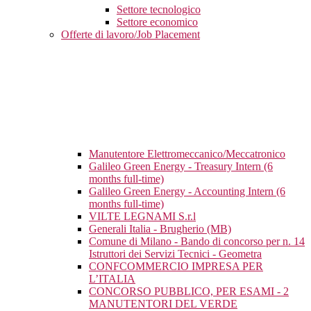
Settore tecnologico
Settore economico
Offerte di lavoro/Job Placement
Manutentore Elettromeccanico/Meccatronico
Galileo Green Energy - Treasury Intern (6
months full-time)
Galileo Green Energy - Accounting Intern (6
months full-time)
VILTE LEGNAMI S.r.l
Generali Italia - Brugherio (MB)
Comune di Milano - Bando di concorso per n. 14
Istruttori dei Servizi Tecnici - Geometra
CONFCOMMERCIO IMPRESA PER
L’ITALIA
CONCORSO PUBBLICO, PER ESAMI - 2
MANUTENTORI DEL VERDE