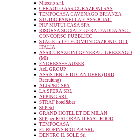
Mitecno s.r.l.
CERAOLO ASSICURAZIONI SAS
TEMPOCASA CAVENAGO BRIANZA
STUDIO PANELLA E ASSOCIATI
PIU' MUTUI CASA SPA
RISORSA SOCIALE GERA D'ADDA ASC -
CONCORSO PUBBLICO
STAGE in TELECOMUNICAZIONI COLT
ITALIA
ASSICURAZIONI GENERALI GREZZAGO
(MI)
ENDRESS+HAUSER
AeL GROUP
ASSISTENTE DI CANTIERE (DRD
Recruiting)
ALISPED SPA
LA SFERA SRL
APPING SRL
STRAF hotel&bar
SPP Srl
GRAND HOTEL ET DE MILAN
SPP per RISTORANTI FAST FOOD
TEMPOCASA
EUROFINS BIOLAB SRL
DENTRO IL SOLE Srl