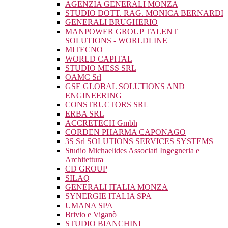
AGENZIA GENERALI MONZA
STUDIO DOTT. RAG. MONICA BERNARDI
GENERALI BRUGHERIO
MANPOWER GROUP TALENT
SOLUTIONS - WORLDLINE
MITECNO
WORLD CAPITAL
STUDIO MESS SRL
OAMC Srl
GSE GLOBAL SOLUTIONS AND
ENGINEERING
CONSTRUCTORS SRL
ERBA SRL
ACCRETECH Gmbh
CORDEN PHARMA CAPONAGO
3S Srl SOLUTIONS SERVICES SYSTEMS
Studio Michaelides Associati Ingegneria e
Architettura
CD GROUP
SILAQ
GENERALI ITALIA MONZA
SYNERGIE ITALIA SPA
UMANA SPA
Brivio e Viganò
STUDIO BIANCHINI