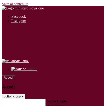
Salta al contenuto
Facebook
Instagram
Italiano
Italiano
Accedi
Accedi
button close
×
Nome Utente