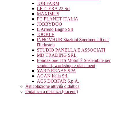
JOB FARM
LETTERA 22 Srl
MAXIMUS
PC PLANET ITALIA
JOBBYDOO
L'Arredo Bagno Srl
JOOBLE
INNOVHUB Stazioni Sperimentali per
l'Industria
STUDIO PANELLA E ASSOCIATI
MD TRADING SRL
Fondazione ITS Mobilità Sostenibile per
seminari, workshop e placement
YARD REAAS SPA
AGAN Italia Srl
ACS DOBFAR S.p.A.
Articolazione attività didattica
Didattica a distanza (docenti)