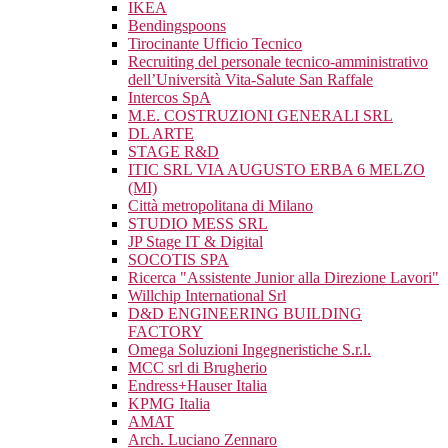
IKEA
Bendingspoons
Tirocinante Ufficio Tecnico
Recruiting del personale tecnico-amministrativo
dell’Università Vita-Salute San Raffale
Intercos SpA
M.E. COSTRUZIONI GENERALI SRL
DL ARTE
STAGE R&D
ITIC SRL VIA AUGUSTO ERBA 6 MELZO
(MI)
Città metropolitana di Milano
STUDIO MESS SRL
JP Stage IT & Digital
SOCOTIS SPA
Ricerca "Assistente Junior alla Direzione Lavori"
Willchip International Srl
D&D ENGINEERING BUILDING
FACTORY
Omega Soluzioni Ingegneristiche S.r.l.
MCC srl di Brugherio
Endress+Hauser Italia
KPMG Italia
AMAT
Arch. Luciano Zennaro