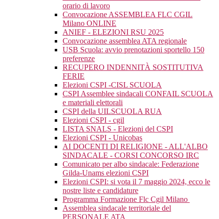
orario di lavoro
Convocazione ASSEMBLEA FLC CGIL
Milano ONLINE
ANIEF - ELEZIONI RSU 2025
Convocazione assemblea ATA regionale
USB Scuola: avvio prenotazioni sportello 150
preferenze
RECUPERO INDENNITÀ SOSTITUTIVA
FERIE
Elezioni CSPI -CISL SCUOLA
CSPI Assemblee sindacali CONFAIL SCUOLA
e materiali elettorali
CSPI della UILSCUOLA RUA
Elezioni CSPI - cgil
LISTA SNALS - Elezioni del CSPI
Elezioni CSPI - Unicobas
AI DOCENTI DI RELIGIONE - ALL'ALBO
SINDACALE - CORSI CONCORSO IRC
Comunicato per albo sindacale: Federazione
Gilda-Unams elezioni CSPI
Elezioni CSPI: si vota il 7 maggio 2024, ecco le
nostre liste e candidature
Programma Formazione Flc Cgil Milano
Assemblea sindacale territoriale del
PERSONALE ATA