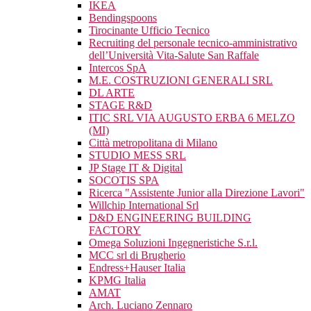
IKEA
Bendingspoons
Tirocinante Ufficio Tecnico
Recruiting del personale tecnico-amministrativo
dell’Università Vita-Salute San Raffale
Intercos SpA
M.E. COSTRUZIONI GENERALI SRL
DL ARTE
STAGE R&D
ITIC SRL VIA AUGUSTO ERBA 6 MELZO
(MI)
Città metropolitana di Milano
STUDIO MESS SRL
JP Stage IT & Digital
SOCOTIS SPA
Ricerca "Assistente Junior alla Direzione Lavori"
Willchip International Srl
D&D ENGINEERING BUILDING
FACTORY
Omega Soluzioni Ingegneristiche S.r.l.
MCC srl di Brugherio
Endress+Hauser Italia
KPMG Italia
AMAT
Arch. Luciano Zennaro