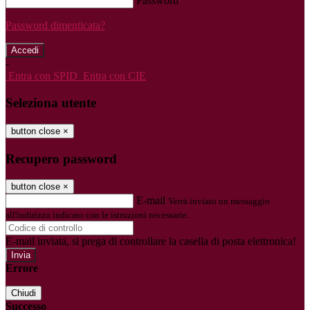
Password
Password dimenticata?
-
Entra con SPID
Entra con CIE
Seleziona utente
button close
×
Recupero password
button close
×
E-mail
Verrà inviato un messaggio
all'indirizzo indicato con le istruzioni necessarie.
E-mail inviata, si prega di controllare la casella di posta elettronica!
Errore
Chiudi
Successo