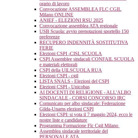
orario di lavoro
Convocazione ASSEMBLEA FLC CGIL
Milano ONLINE
ANIEF - ELEZIONI RSU 2025
Convocazione assemblea ATA regionale
USB Scuola: avvio prenotazioni sportello 150
preferenze
RECUPERO INDENNITÀ SOSTITUTIVA
FERIE
Elezioni CSPI -CISL SCUOLA
CSPI Assemblee sindacali CONFAIL SCUOLA
e materiali elettorali
CSPI della UILSCUOLA RUA
Elezioni CSPI - cgil
LISTA SNALS - Elezioni del CSPI
Elezioni CSPI - Unicobas
AI DOCENTI DI RELIGIONE - ALL'ALBO
SINDACALE - CORSI CONCORSO IRC
Comunicato per albo sindacale: Federazione
Gilda-Unams elezioni CSPI
Elezioni CSPI: si vota il 7 maggio 2024, ecco le
nostre liste e candidature
Programma Formazione Flc Cgil Milano
Assemblea sindacale territoriale del
PERSONALE ATA