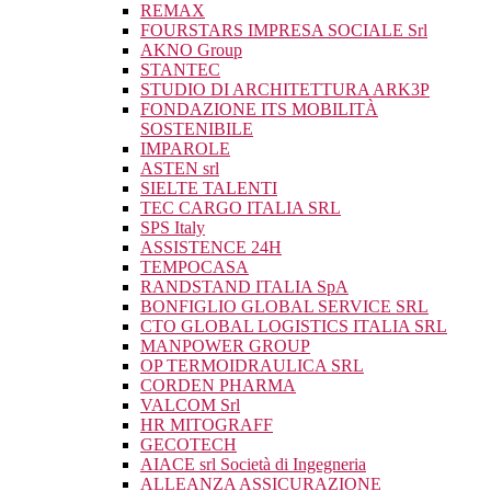
REMAX
FOURSTARS IMPRESA SOCIALE Srl
AKNO Group
STANTEC
STUDIO DI ARCHITETTURA ARK3P
FONDAZIONE ITS MOBILITÀ
SOSTENIBILE
IMPAROLE
ASTEN srl
SIELTE TALENTI
TEC CARGO ITALIA SRL
SPS Italy
ASSISTENCE 24H
TEMPOCASA
RANDSTAND ITALIA SpA
BONFIGLIO GLOBAL SERVICE SRL
CTO GLOBAL LOGISTICS ITALIA SRL
MANPOWER GROUP
OP TERMOIDRAULICA SRL
CORDEN PHARMA
VALCOM Srl
HR MITOGRAFF
GECOTECH
AIACE srl Società di Ingegneria
ALLEANZA ASSICURAZIONE