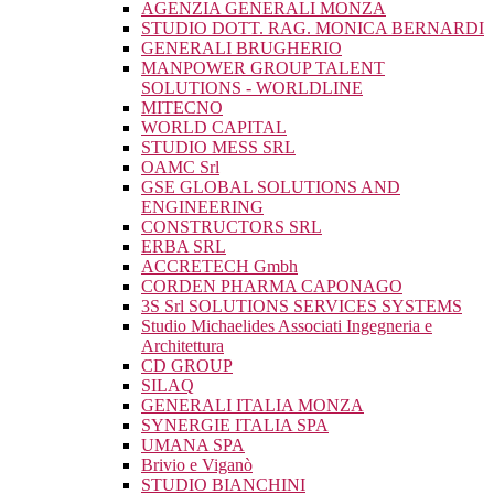
AGENZIA GENERALI MONZA
STUDIO DOTT. RAG. MONICA BERNARDI
GENERALI BRUGHERIO
MANPOWER GROUP TALENT
SOLUTIONS - WORLDLINE
MITECNO
WORLD CAPITAL
STUDIO MESS SRL
OAMC Srl
GSE GLOBAL SOLUTIONS AND
ENGINEERING
CONSTRUCTORS SRL
ERBA SRL
ACCRETECH Gmbh
CORDEN PHARMA CAPONAGO
3S Srl SOLUTIONS SERVICES SYSTEMS
Studio Michaelides Associati Ingegneria e
Architettura
CD GROUP
SILAQ
GENERALI ITALIA MONZA
SYNERGIE ITALIA SPA
UMANA SPA
Brivio e Viganò
STUDIO BIANCHINI