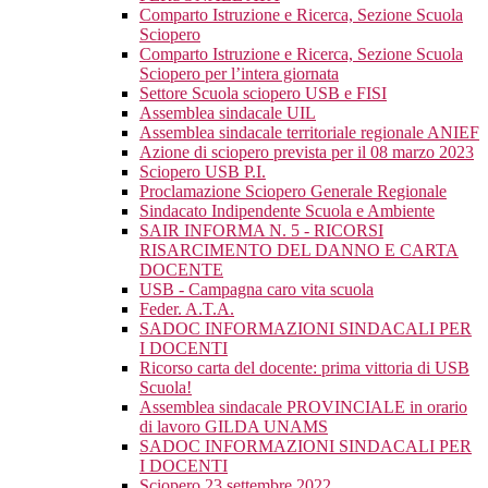
Comparto Istruzione e Ricerca, Sezione Scuola
Sciopero
Comparto Istruzione e Ricerca, Sezione Scuola
Sciopero per l’intera giornata
Settore Scuola sciopero USB e FISI
Assemblea sindacale UIL
Assemblea sindacale territoriale regionale ANIEF
Azione di sciopero prevista per il 08 marzo 2023
Sciopero USB P.I.
Proclamazione Sciopero Generale Regionale
Sindacato Indipendente Scuola e Ambiente
SAIR INFORMA N. 5 - RICORSI
RISARCIMENTO DEL DANNO E CARTA
DOCENTE
USB - Campagna caro vita scuola
Feder. A.T.A.
SADOC INFORMAZIONI SINDACALI PER
I DOCENTI
Ricorso carta del docente: prima vittoria di USB
Scuola!
Assemblea sindacale PROVINCIALE in orario
di lavoro GILDA UNAMS
SADOC INFORMAZIONI SINDACALI PER
I DOCENTI
Sciopero 23 settembre 2022