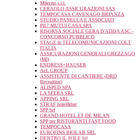
Mitecno s.r.l.
CERAOLO ASSICURAZIONI SAS
TEMPOCASA CAVENAGO BRIANZA
STUDIO PANELLA E ASSOCIATI
PIU' MUTUI CASA SPA
RISORSA SOCIALE GERA D'ADDA ASC -
CONCORSO PUBBLICO
STAGE in TELECOMUNICAZIONI COLT
ITALIA
ASSICURAZIONI GENERALI GREZZAGO
(MI)
ENDRESS+HAUSER
AeL GROUP
ASSISTENTE DI CANTIERE (DRD
Recruiting)
ALISPED SPA
LA SFERA SRL
APPING SRL
STRAF hotel&bar
SPP Srl
GRAND HOTEL ET DE MILAN
SPP per RISTORANTI FAST FOOD
TEMPOCASA
EUROFINS BIOLAB SRL
DENTRO IL SOLE Srl