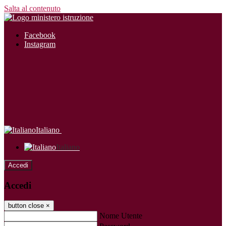
Salta al contenuto
Facebook
Instagram
Italiano
Italiano
Accedi
Accedi
button close
×
Nome Utente