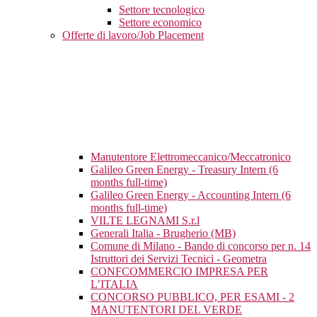
Settore tecnologico
Settore economico
Offerte di lavoro/Job Placement
Manutentore Elettromeccanico/Meccatronico
Galileo Green Energy - Treasury Intern (6
months full-time)
Galileo Green Energy - Accounting Intern (6
months full-time)
VILTE LEGNAMI S.r.l
Generali Italia - Brugherio (MB)
Comune di Milano - Bando di concorso per n. 14
Istruttori dei Servizi Tecnici - Geometra
CONFCOMMERCIO IMPRESA PER
L’ITALIA
CONCORSO PUBBLICO, PER ESAMI - 2
MANUTENTORI DEL VERDE