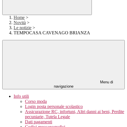
Home
>
Novità
>
Le notizie
>
TEMPOCASA CAVENAGO BRIANZA
Menu di
navigazione
Info utili
Corso moda
Login posta personale scolastico
Assicurazione RC, infortuni, Altri danni ai beni, Perdite
pecuniarie, Tutela Legale
Dati pagamenti
Codici meccanografici