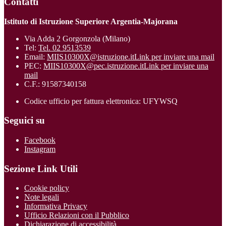
Contatti
Istituto di Istruzione Superiore Argentia-Majorana
Via Adda 2 Gorgonzola (Milano)
Tel:
Tel. 02 9513539
Email:
MIIS10300X@istruzione.it
Link per inviare una mail
PEC:
MIIS10300X@pec.istruzione.it
Link per inviare una
mail
C.F.: 91587340158
Codice ufficio per fattura elettronica: UFYWSQ
Seguici su
Facebook
Instagram
Sezione Link Utili
Cookie policy
Note legali
Informativa Privacy
Ufficio Relazioni con il Pubblico
Dichiarazione di accessibilità