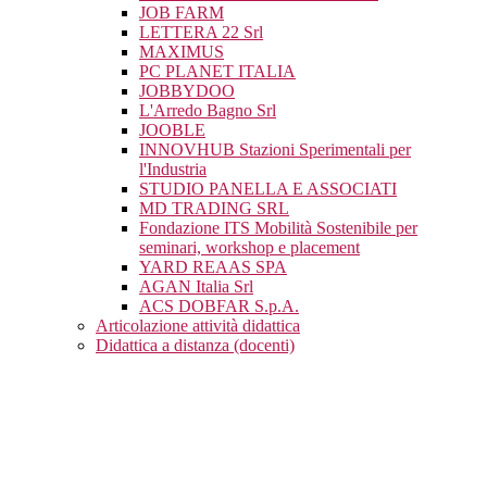
JOB FARM
LETTERA 22 Srl
MAXIMUS
PC PLANET ITALIA
JOBBYDOO
L'Arredo Bagno Srl
JOOBLE
INNOVHUB Stazioni Sperimentali per
l'Industria
STUDIO PANELLA E ASSOCIATI
MD TRADING SRL
Fondazione ITS Mobilità Sostenibile per
seminari, workshop e placement
YARD REAAS SPA
AGAN Italia Srl
ACS DOBFAR S.p.A.
Articolazione attività didattica
Didattica a distanza (docenti)