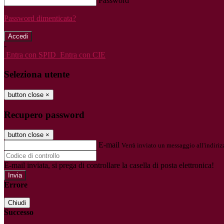
Password
Password dimenticata?
-
Entra con SPID
Entra con CIE
Seleziona utente
button close
×
Recupero password
button close
×
E-mail
Verrà inviato un messaggio all'indirizz
E-mail inviata, si prega di controllare la casella di posta elettronica!
Errore
Chiudi
Successo