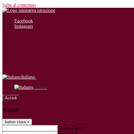
Salta al contenuto
Facebook
Instagram
Italiano
Italiano
Accedi
Accedi
button close
×
Nome Utente