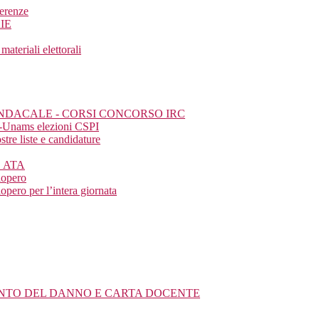
ferenze
IE
eriali elettorali
SINDACALE - CORSI CONCORSO IRC
a-Unams elezioni CSPI
tre liste e candidature
E ATA
iopero
pero per l’intera giornata
MENTO DEL DANNO E CARTA DOCENTE