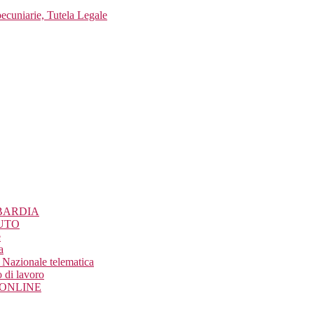
pecuniarie, Tutela Legale
BARDIA
UTO
e
a
Nazionale telematica
 di lavoro
o ONLINE