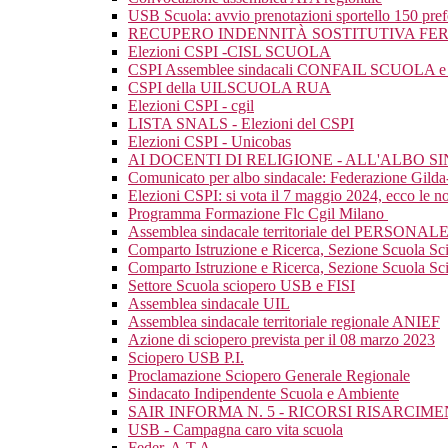
USB Scuola: avvio prenotazioni sportello 150 pre
RECUPERO INDENNITÀ SOSTITUTIVA FER
Elezioni CSPI -CISL SCUOLA
CSPI Assemblee sindacali CONFAIL SCUOLA e mat
CSPI della UILSCUOLA RUA
Elezioni CSPI - cgil
LISTA SNALS - Elezioni del CSPI
Elezioni CSPI - Unicobas
AI DOCENTI DI RELIGIONE - ALL'ALBO 
Comunicato per albo sindacale: Federazione Gild
Elezioni CSPI: si vota il 7 maggio 2024, ecco le nos
Programma Formazione Flc Cgil Milano
Assemblea sindacale territoriale del PERSONAL
Comparto Istruzione e Ricerca, Sezione Scuola Sc
Comparto Istruzione e Ricerca, Sezione Scuola Scio
Settore Scuola sciopero USB e FISI
Assemblea sindacale UIL
Assemblea sindacale territoriale regionale ANIEF
Azione di sciopero prevista per il 08 marzo 2023
Sciopero USB P.I.
Proclamazione Sciopero Generale Regionale
Sindacato Indipendente Scuola e Ambiente
SAIR INFORMA N. 5 - RICORSI RISARCI
USB - Campagna caro vita scuola
Feder. A.T.A.