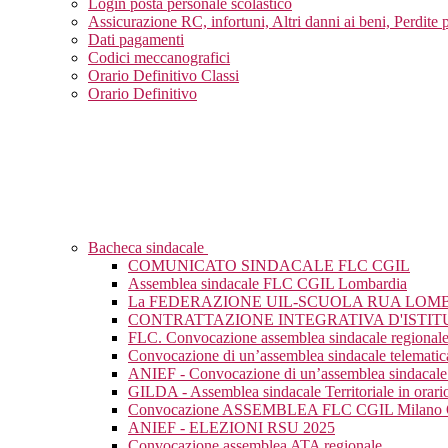
Login posta personale scolastico
Assicurazione RC, infortuni, Altri danni ai beni, Perdite 
Dati pagamenti
Codici meccanografici
Orario Definitivo Classi
Orario Definitivo
Bacheca sindacale
COMUNICATO SINDACALE FLC CGIL
Assemblea sindacale FLC CGIL Lombardia
La FEDERAZIONE UIL-SCUOLA RUA LOM
CONTRATTAZIONE INTEGRATIVA D'ISTIT
FLC. Convocazione assemblea sindacale regional
Convocazione di un’assemblea sindacale telematic
ANIEF - Convocazione di un’assemblea sindacale 
GILDA - Assemblea sindacale Territoriale in orario
Convocazione ASSEMBLEA FLC CGIL Milan
ANIEF - ELEZIONI RSU 2025
Convocazione assemblea ATA regionale