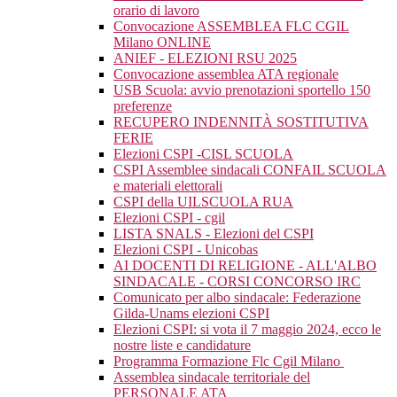
orario di lavoro
Convocazione ASSEMBLEA FLC CGIL
Milano ONLINE
ANIEF - ELEZIONI RSU 2025
Convocazione assemblea ATA regionale
USB Scuola: avvio prenotazioni sportello 150
preferenze
RECUPERO INDENNITÀ SOSTITUTIVA
FERIE
Elezioni CSPI -CISL SCUOLA
CSPI Assemblee sindacali CONFAIL SCUOLA
e materiali elettorali
CSPI della UILSCUOLA RUA
Elezioni CSPI - cgil
LISTA SNALS - Elezioni del CSPI
Elezioni CSPI - Unicobas
AI DOCENTI DI RELIGIONE - ALL'ALBO
SINDACALE - CORSI CONCORSO IRC
Comunicato per albo sindacale: Federazione
Gilda-Unams elezioni CSPI
Elezioni CSPI: si vota il 7 maggio 2024, ecco le
nostre liste e candidature
Programma Formazione Flc Cgil Milano
Assemblea sindacale territoriale del
PERSONALE ATA