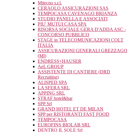
Mitecno s.r.l.
CERAOLO ASSICURAZIONI SAS
TEMPOCASA CAVENAGO BRIANZA
STUDIO PANELLA E ASSOCIATI
PIU' MUTUI CASA SPA
RISORSA SOCIALE GERA D'ADDA ASC -
CONCORSO PUBBLICO
STAGE in TELECOMUNICAZIONI COLT
ITALIA
ASSICURAZIONI GENERALI GREZZAGO
(MI)
ENDRESS+HAUSER
AeL GROUP
ASSISTENTE DI CANTIERE (DRD
Recruiting)
ALISPED SPA
LA SFERA SRL
APPING SRL
STRAF hotel&bar
SPP Srl
GRAND HOTEL ET DE MILAN
SPP per RISTORANTI FAST FOOD
TEMPOCASA
EUROFINS BIOLAB SRL
DENTRO IL SOLE Srl