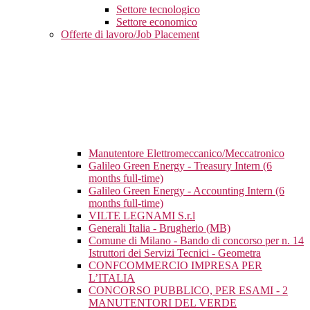
Settore tecnologico
Settore economico
Offerte di lavoro/Job Placement
Manutentore Elettromeccanico/Meccatronico
Galileo Green Energy - Treasury Intern (6
months full-time)
Galileo Green Energy - Accounting Intern (6
months full-time)
VILTE LEGNAMI S.r.l
Generali Italia - Brugherio (MB)
Comune di Milano - Bando di concorso per n. 14
Istruttori dei Servizi Tecnici - Geometra
CONFCOMMERCIO IMPRESA PER
L’ITALIA
CONCORSO PUBBLICO, PER ESAMI - 2
MANUTENTORI DEL VERDE