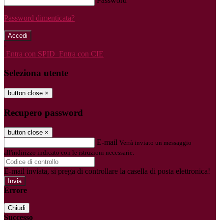
Password
Password dimenticata?
-
Entra con SPID
Entra con CIE
Seleziona utente
button close
×
Recupero password
button close
×
E-mail
Verrà inviato un messaggio
all'indirizzo indicato con le istruzioni necessarie.
E-mail inviata, si prega di controllare la casella di posta elettronica!
Errore
Chiudi
Successo