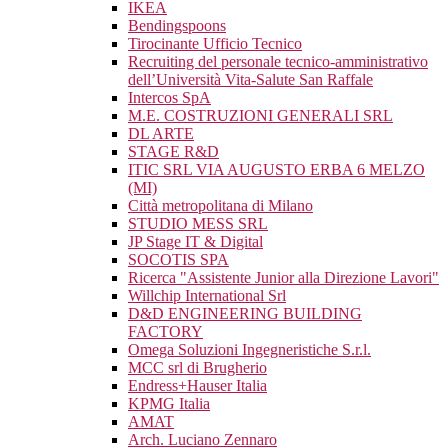
IKEA
Bendingspoons
Tirocinante Ufficio Tecnico
Recruiting del personale tecnico-amministrativo
dell’Università Vita-Salute San Raffale
Intercos SpA
M.E. COSTRUZIONI GENERALI SRL
DL ARTE
STAGE R&D
ITIC SRL VIA AUGUSTO ERBA 6 MELZO
(MI)
Città metropolitana di Milano
STUDIO MESS SRL
JP Stage IT & Digital
SOCOTIS SPA
Ricerca "Assistente Junior alla Direzione Lavori"
Willchip International Srl
D&D ENGINEERING BUILDING
FACTORY
Omega Soluzioni Ingegneristiche S.r.l.
MCC srl di Brugherio
Endress+Hauser Italia
KPMG Italia
AMAT
Arch. Luciano Zennaro