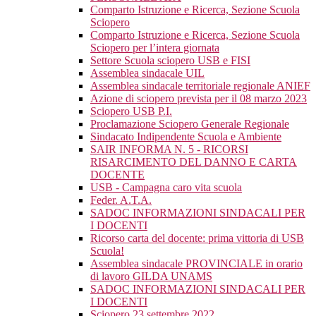
Comparto Istruzione e Ricerca, Sezione Scuola
Sciopero
Comparto Istruzione e Ricerca, Sezione Scuola
Sciopero per l’intera giornata
Settore Scuola sciopero USB e FISI
Assemblea sindacale UIL
Assemblea sindacale territoriale regionale ANIEF
Azione di sciopero prevista per il 08 marzo 2023
Sciopero USB P.I.
Proclamazione Sciopero Generale Regionale
Sindacato Indipendente Scuola e Ambiente
SAIR INFORMA N. 5 - RICORSI
RISARCIMENTO DEL DANNO E CARTA
DOCENTE
USB - Campagna caro vita scuola
Feder. A.T.A.
SADOC INFORMAZIONI SINDACALI PER
I DOCENTI
Ricorso carta del docente: prima vittoria di USB
Scuola!
Assemblea sindacale PROVINCIALE in orario
di lavoro GILDA UNAMS
SADOC INFORMAZIONI SINDACALI PER
I DOCENTI
Sciopero 23 settembre 2022