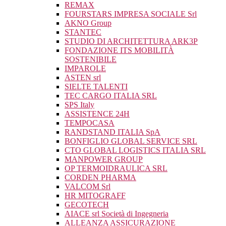
REMAX
FOURSTARS IMPRESA SOCIALE Srl
AKNO Group
STANTEC
STUDIO DI ARCHITETTURA ARK3P
FONDAZIONE ITS MOBILITÀ
SOSTENIBILE
IMPAROLE
ASTEN srl
SIELTE TALENTI
TEC CARGO ITALIA SRL
SPS Italy
ASSISTENCE 24H
TEMPOCASA
RANDSTAND ITALIA SpA
BONFIGLIO GLOBAL SERVICE SRL
CTO GLOBAL LOGISTICS ITALIA SRL
MANPOWER GROUP
OP TERMOIDRAULICA SRL
CORDEN PHARMA
VALCOM Srl
HR MITOGRAFF
GECOTECH
AIACE srl Società di Ingegneria
ALLEANZA ASSICURAZIONE