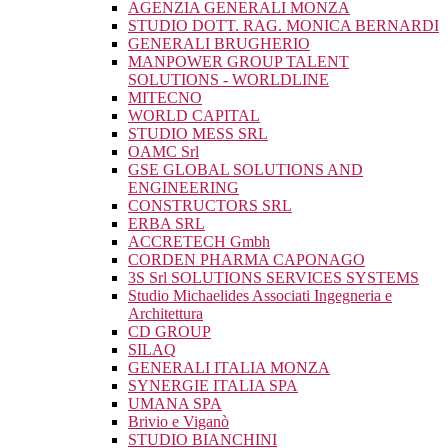
AGENZIA GENERALI MONZA
STUDIO DOTT. RAG. MONICA BERNARDI
GENERALI BRUGHERIO
MANPOWER GROUP TALENT
SOLUTIONS - WORLDLINE
MITECNO
WORLD CAPITAL
STUDIO MESS SRL
OAMC Srl
GSE GLOBAL SOLUTIONS AND
ENGINEERING
CONSTRUCTORS SRL
ERBA SRL
ACCRETECH Gmbh
CORDEN PHARMA CAPONAGO
3S Srl SOLUTIONS SERVICES SYSTEMS
Studio Michaelides Associati Ingegneria e
Architettura
CD GROUP
SILAQ
GENERALI ITALIA MONZA
SYNERGIE ITALIA SPA
UMANA SPA
Brivio e Viganò
STUDIO BIANCHINI