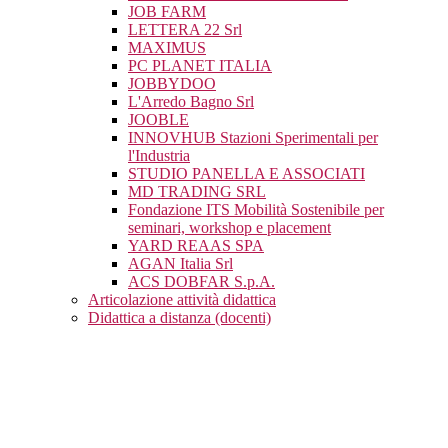
JOB FARM
LETTERA 22 Srl
MAXIMUS
PC PLANET ITALIA
JOBBYDOO
L'Arredo Bagno Srl
JOOBLE
INNOVHUB Stazioni Sperimentali per
l'Industria
STUDIO PANELLA E ASSOCIATI
MD TRADING SRL
Fondazione ITS Mobilità Sostenibile per
seminari, workshop e placement
YARD REAAS SPA
AGAN Italia Srl
ACS DOBFAR S.p.A.
Articolazione attività didattica
Didattica a distanza (docenti)