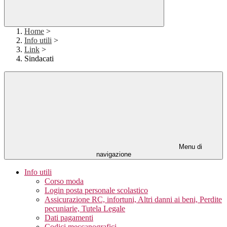
Home
>
Info utili
>
Link
>
Sindacati
Menu di
navigazione
Info utili
Corso moda
Login posta personale scolastico
Assicurazione RC, infortuni, Altri danni ai beni, Perdite
pecuniarie, Tutela Legale
Dati pagamenti
Codici meccanografici