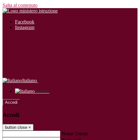
Salta al contenuto
Facebook
Instagram
Italiano
Italiano
Accedi
Accedi
button close
×
Nome Utente