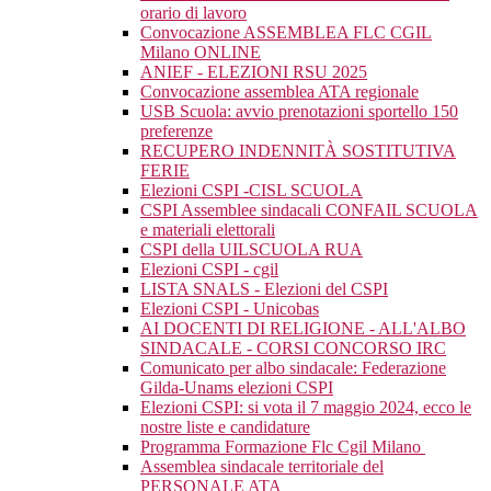
orario di lavoro
Convocazione ASSEMBLEA FLC CGIL
Milano ONLINE
ANIEF - ELEZIONI RSU 2025
Convocazione assemblea ATA regionale
USB Scuola: avvio prenotazioni sportello 150
preferenze
RECUPERO INDENNITÀ SOSTITUTIVA
FERIE
Elezioni CSPI -CISL SCUOLA
CSPI Assemblee sindacali CONFAIL SCUOLA
e materiali elettorali
CSPI della UILSCUOLA RUA
Elezioni CSPI - cgil
LISTA SNALS - Elezioni del CSPI
Elezioni CSPI - Unicobas
AI DOCENTI DI RELIGIONE - ALL'ALBO
SINDACALE - CORSI CONCORSO IRC
Comunicato per albo sindacale: Federazione
Gilda-Unams elezioni CSPI
Elezioni CSPI: si vota il 7 maggio 2024, ecco le
nostre liste e candidature
Programma Formazione Flc Cgil Milano
Assemblea sindacale territoriale del
PERSONALE ATA