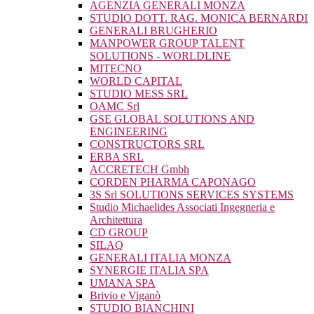
AGENZIA GENERALI MONZA
STUDIO DOTT. RAG. MONICA BERNARDI
GENERALI BRUGHERIO
MANPOWER GROUP TALENT
SOLUTIONS - WORLDLINE
MITECNO
WORLD CAPITAL
STUDIO MESS SRL
OAMC Srl
GSE GLOBAL SOLUTIONS AND
ENGINEERING
CONSTRUCTORS SRL
ERBA SRL
ACCRETECH Gmbh
CORDEN PHARMA CAPONAGO
3S Srl SOLUTIONS SERVICES SYSTEMS
Studio Michaelides Associati Ingegneria e
Architettura
CD GROUP
SILAQ
GENERALI ITALIA MONZA
SYNERGIE ITALIA SPA
UMANA SPA
Brivio e Viganò
STUDIO BIANCHINI