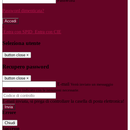
Password
Password dimenticata?
-
Entra con SPID
Entra con CIE
Seleziona utente
button close
×
Recupero password
button close
×
E-mail
Verrà inviato un messaggio
all'indirizzo indicato con le istruzioni necessarie.
E-mail inviata, si prega di controllare la casella di posta elettronica!
Errore
Chiudi
Successo