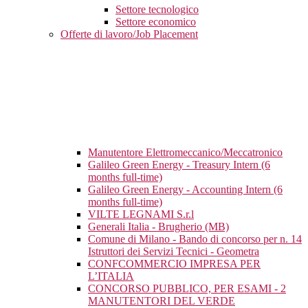
Settore tecnologico
Settore economico
Offerte di lavoro/Job Placement
Manutentore Elettromeccanico/Meccatronico
Galileo Green Energy - Treasury Intern (6
months full-time)
Galileo Green Energy - Accounting Intern (6
months full-time)
VILTE LEGNAMI S.r.l
Generali Italia - Brugherio (MB)
Comune di Milano - Bando di concorso per n. 14
Istruttori dei Servizi Tecnici - Geometra
CONFCOMMERCIO IMPRESA PER
L’ITALIA
CONCORSO PUBBLICO, PER ESAMI - 2
MANUTENTORI DEL VERDE