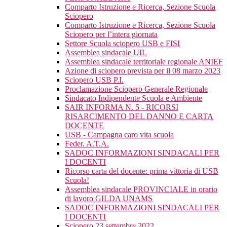
Comparto Istruzione e Ricerca, Sezione Scuola
Sciopero
Comparto Istruzione e Ricerca, Sezione Scuola
Sciopero per l’intera giornata
Settore Scuola sciopero USB e FISI
Assemblea sindacale UIL
Assemblea sindacale territoriale regionale ANIEF
Azione di sciopero prevista per il 08 marzo 2023
Sciopero USB P.I.
Proclamazione Sciopero Generale Regionale
Sindacato Indipendente Scuola e Ambiente
SAIR INFORMA N. 5 - RICORSI
RISARCIMENTO DEL DANNO E CARTA
DOCENTE
USB - Campagna caro vita scuola
Feder. A.T.A.
SADOC INFORMAZIONI SINDACALI PER
I DOCENTI
Ricorso carta del docente: prima vittoria di USB
Scuola!
Assemblea sindacale PROVINCIALE in orario
di lavoro GILDA UNAMS
SADOC INFORMAZIONI SINDACALI PER
I DOCENTI
Sciopero 23 settembre 2022