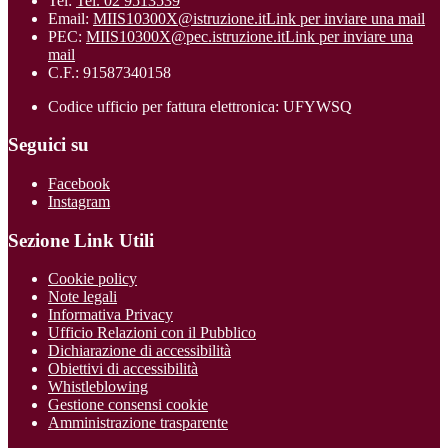
Tel:
Tel. 02 9513539
Email:
MIIS10300X@istruzione.it
Link per inviare una mail
PEC:
MIIS10300X@pec.istruzione.it
Link per inviare una
mail
C.F.: 91587340158
Codice ufficio per fattura elettronica: UFYWSQ
Seguici su
Facebook
Instagram
Sezione Link Utili
Cookie policy
Note legali
Informativa Privacy
Ufficio Relazioni con il Pubblico
Dichiarazione di accessibilità
Obiettivi di accessibilità
Whistleblowing
Gestione consensi cookie
Amministrazione trasparente