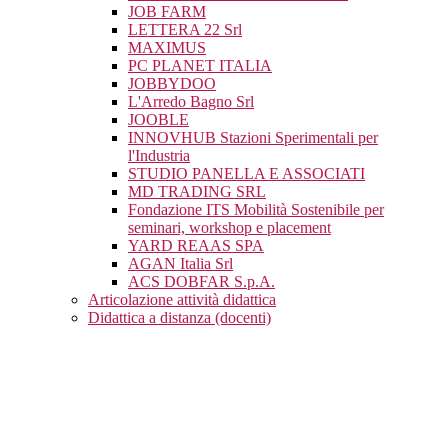
JOB FARM
LETTERA 22 Srl
MAXIMUS
PC PLANET ITALIA
JOBBYDOO
L'Arredo Bagno Srl
JOOBLE
INNOVHUB Stazioni Sperimentali per
l'Industria
STUDIO PANELLA E ASSOCIATI
MD TRADING SRL
Fondazione ITS Mobilità Sostenibile per
seminari, workshop e placement
YARD REAAS SPA
AGAN Italia Srl
ACS DOBFAR S.p.A.
Articolazione attività didattica
Didattica a distanza (docenti)