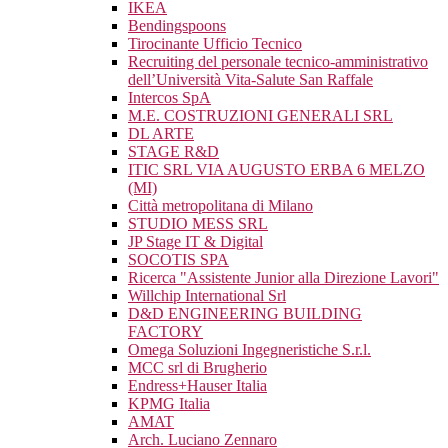
IKEA
Bendingspoons
Tirocinante Ufficio Tecnico
Recruiting del personale tecnico-amministrativo
dell’Università Vita-Salute San Raffale
Intercos SpA
M.E. COSTRUZIONI GENERALI SRL
DL ARTE
STAGE R&D
ITIC SRL VIA AUGUSTO ERBA 6 MELZO
(MI)
Città metropolitana di Milano
STUDIO MESS SRL
JP Stage IT & Digital
SOCOTIS SPA
Ricerca "Assistente Junior alla Direzione Lavori"
Willchip International Srl
D&D ENGINEERING BUILDING
FACTORY
Omega Soluzioni Ingegneristiche S.r.l.
MCC srl di Brugherio
Endress+Hauser Italia
KPMG Italia
AMAT
Arch. Luciano Zennaro