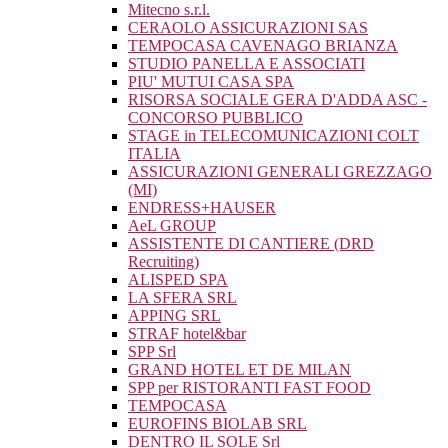
Mitecno s.r.l.
CERAOLO ASSICURAZIONI SAS
TEMPOCASA CAVENAGO BRIANZA
STUDIO PANELLA E ASSOCIATI
PIU' MUTUI CASA SPA
RISORSA SOCIALE GERA D'ADDA ASC -
CONCORSO PUBBLICO
STAGE in TELECOMUNICAZIONI COLT
ITALIA
ASSICURAZIONI GENERALI GREZZAGO
(MI)
ENDRESS+HAUSER
AeL GROUP
ASSISTENTE DI CANTIERE (DRD
Recruiting)
ALISPED SPA
LA SFERA SRL
APPING SRL
STRAF hotel&bar
SPP Srl
GRAND HOTEL ET DE MILAN
SPP per RISTORANTI FAST FOOD
TEMPOCASA
EUROFINS BIOLAB SRL
DENTRO IL SOLE Srl