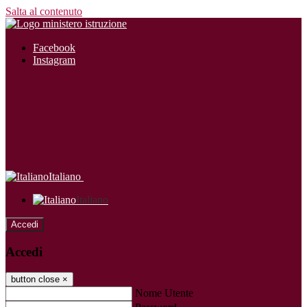
Salta al contenuto
Facebook
Instagram
Italiano
Italiano
Accedi
Accedi
button close
×
Nome Utente