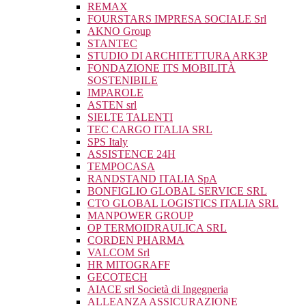
REMAX
FOURSTARS IMPRESA SOCIALE Srl
AKNO Group
STANTEC
STUDIO DI ARCHITETTURA ARK3P
FONDAZIONE ITS MOBILITÀ
SOSTENIBILE
IMPAROLE
ASTEN srl
SIELTE TALENTI
TEC CARGO ITALIA SRL
SPS Italy
ASSISTENCE 24H
TEMPOCASA
RANDSTAND ITALIA SpA
BONFIGLIO GLOBAL SERVICE SRL
CTO GLOBAL LOGISTICS ITALIA SRL
MANPOWER GROUP
OP TERMOIDRAULICA SRL
CORDEN PHARMA
VALCOM Srl
HR MITOGRAFF
GECOTECH
AIACE srl Società di Ingegneria
ALLEANZA ASSICURAZIONE