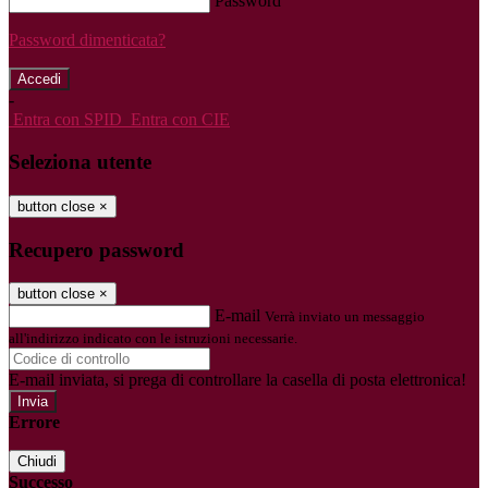
Password
Password dimenticata?
-
Entra con SPID
Entra con CIE
Seleziona utente
button close
×
Recupero password
button close
×
E-mail
Verrà inviato un messaggio
all'indirizzo indicato con le istruzioni necessarie.
E-mail inviata, si prega di controllare la casella di posta elettronica!
Errore
Chiudi
Successo