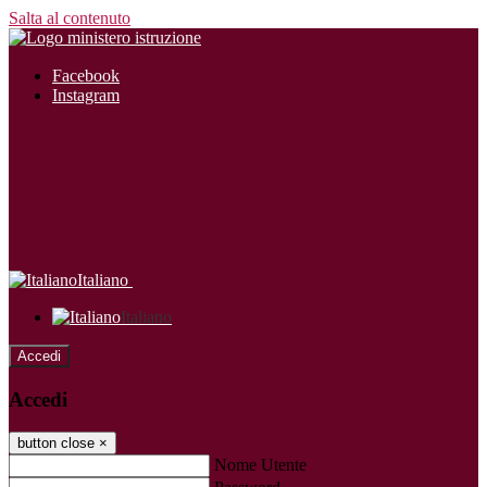
Salta al contenuto
Facebook
Instagram
Italiano
Italiano
Accedi
Accedi
button close
×
Nome Utente