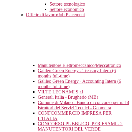
Settore tecnologico
Settore economico
Offerte di lavoro/Job Placement
Manutentore Elettromeccanico/Meccatronico
Galileo Green Energy - Treasury Intern (6
months full-time)
Galileo Green Energy - Accounting Intern (6
months full-time)
VILTE LEGNAMI S.r.l
Generali Italia - Brugherio (MB)
Comune di Milano - Bando di concorso per n. 14
Istruttori dei Servizi Tecnici - Geometra
CONFCOMMERCIO IMPRESA PER
L’ITALIA
CONCORSO PUBBLICO, PER ESAMI - 2
MANUTENTORI DEL VERDE