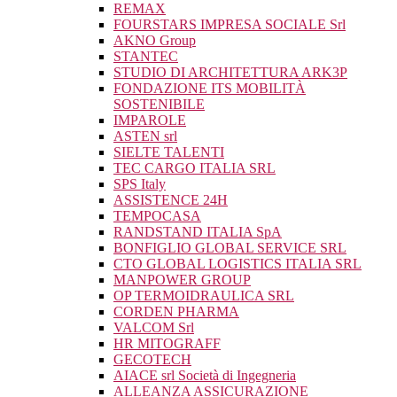
REMAX
FOURSTARS IMPRESA SOCIALE Srl
AKNO Group
STANTEC
STUDIO DI ARCHITETTURA ARK3P
FONDAZIONE ITS MOBILITÀ
SOSTENIBILE
IMPAROLE
ASTEN srl
SIELTE TALENTI
TEC CARGO ITALIA SRL
SPS Italy
ASSISTENCE 24H
TEMPOCASA
RANDSTAND ITALIA SpA
BONFIGLIO GLOBAL SERVICE SRL
CTO GLOBAL LOGISTICS ITALIA SRL
MANPOWER GROUP
OP TERMOIDRAULICA SRL
CORDEN PHARMA
VALCOM Srl
HR MITOGRAFF
GECOTECH
AIACE srl Società di Ingegneria
ALLEANZA ASSICURAZIONE