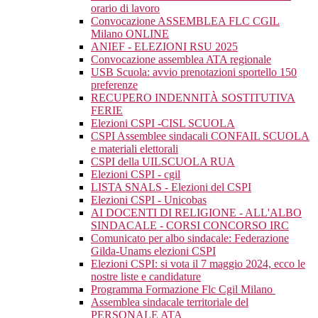
orario di lavoro
Convocazione ASSEMBLEA FLC CGIL
Milano ONLINE
ANIEF - ELEZIONI RSU 2025
Convocazione assemblea ATA regionale
USB Scuola: avvio prenotazioni sportello 150
preferenze
RECUPERO INDENNITÀ SOSTITUTIVA
FERIE
Elezioni CSPI -CISL SCUOLA
CSPI Assemblee sindacali CONFAIL SCUOLA
e materiali elettorali
CSPI della UILSCUOLA RUA
Elezioni CSPI - cgil
LISTA SNALS - Elezioni del CSPI
Elezioni CSPI - Unicobas
AI DOCENTI DI RELIGIONE - ALL'ALBO
SINDACALE - CORSI CONCORSO IRC
Comunicato per albo sindacale: Federazione
Gilda-Unams elezioni CSPI
Elezioni CSPI: si vota il 7 maggio 2024, ecco le
nostre liste e candidature
Programma Formazione Flc Cgil Milano
Assemblea sindacale territoriale del
PERSONALE ATA