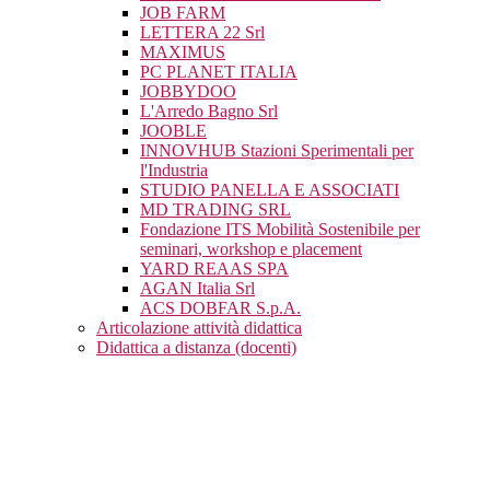
JOB FARM
LETTERA 22 Srl
MAXIMUS
PC PLANET ITALIA
JOBBYDOO
L'Arredo Bagno Srl
JOOBLE
INNOVHUB Stazioni Sperimentali per
l'Industria
STUDIO PANELLA E ASSOCIATI
MD TRADING SRL
Fondazione ITS Mobilità Sostenibile per
seminari, workshop e placement
YARD REAAS SPA
AGAN Italia Srl
ACS DOBFAR S.p.A.
Articolazione attività didattica
Didattica a distanza (docenti)