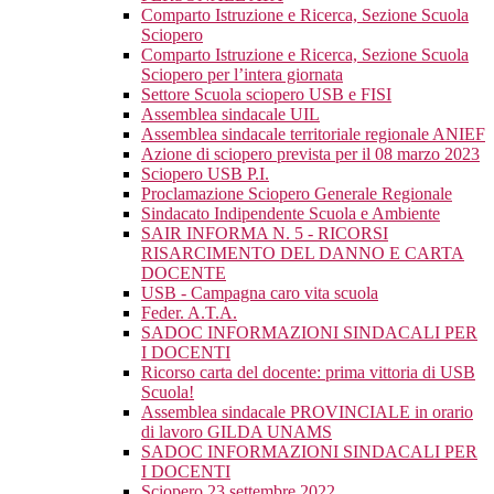
Comparto Istruzione e Ricerca, Sezione Scuola
Sciopero
Comparto Istruzione e Ricerca, Sezione Scuola
Sciopero per l’intera giornata
Settore Scuola sciopero USB e FISI
Assemblea sindacale UIL
Assemblea sindacale territoriale regionale ANIEF
Azione di sciopero prevista per il 08 marzo 2023
Sciopero USB P.I.
Proclamazione Sciopero Generale Regionale
Sindacato Indipendente Scuola e Ambiente
SAIR INFORMA N. 5 - RICORSI
RISARCIMENTO DEL DANNO E CARTA
DOCENTE
USB - Campagna caro vita scuola
Feder. A.T.A.
SADOC INFORMAZIONI SINDACALI PER
I DOCENTI
Ricorso carta del docente: prima vittoria di USB
Scuola!
Assemblea sindacale PROVINCIALE in orario
di lavoro GILDA UNAMS
SADOC INFORMAZIONI SINDACALI PER
I DOCENTI
Sciopero 23 settembre 2022