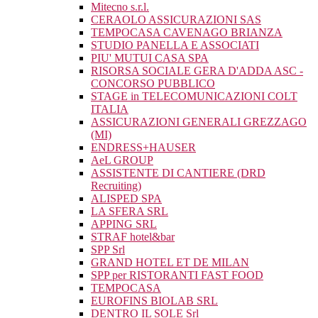
Mitecno s.r.l.
CERAOLO ASSICURAZIONI SAS
TEMPOCASA CAVENAGO BRIANZA
STUDIO PANELLA E ASSOCIATI
PIU' MUTUI CASA SPA
RISORSA SOCIALE GERA D'ADDA ASC -
CONCORSO PUBBLICO
STAGE in TELECOMUNICAZIONI COLT
ITALIA
ASSICURAZIONI GENERALI GREZZAGO
(MI)
ENDRESS+HAUSER
AeL GROUP
ASSISTENTE DI CANTIERE (DRD
Recruiting)
ALISPED SPA
LA SFERA SRL
APPING SRL
STRAF hotel&bar
SPP Srl
GRAND HOTEL ET DE MILAN
SPP per RISTORANTI FAST FOOD
TEMPOCASA
EUROFINS BIOLAB SRL
DENTRO IL SOLE Srl