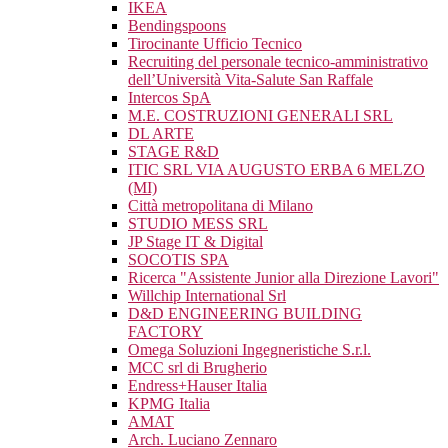
IKEA
Bendingspoons
Tirocinante Ufficio Tecnico
Recruiting del personale tecnico-amministrativo
dell’Università Vita-Salute San Raffale
Intercos SpA
M.E. COSTRUZIONI GENERALI SRL
DL ARTE
STAGE R&D
ITIC SRL VIA AUGUSTO ERBA 6 MELZO
(MI)
Città metropolitana di Milano
STUDIO MESS SRL
JP Stage IT & Digital
SOCOTIS SPA
Ricerca "Assistente Junior alla Direzione Lavori"
Willchip International Srl
D&D ENGINEERING BUILDING
FACTORY
Omega Soluzioni Ingegneristiche S.r.l.
MCC srl di Brugherio
Endress+Hauser Italia
KPMG Italia
AMAT
Arch. Luciano Zennaro