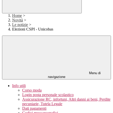
Home
>
Novità
>
Le notizie
>
Elezioni CSPI - Unicobas
Menu di
navigazione
Info utili
Corso moda
Login posta personale scolastico
Assicurazione RC, infortuni, Altri danni ai beni, Perdite
pecuniarie, Tutela Legale
Dati pagamenti
Codici meccanografici