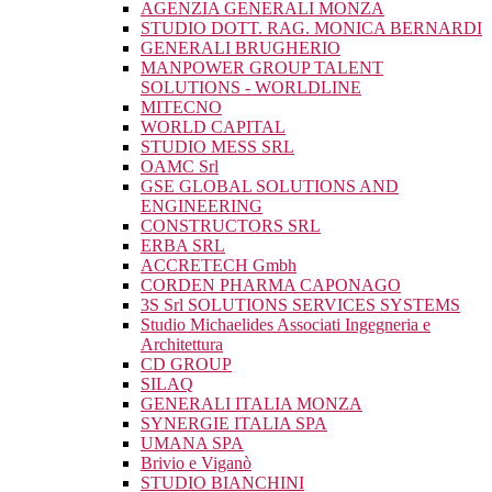
AGENZIA GENERALI MONZA
STUDIO DOTT. RAG. MONICA BERNARDI
GENERALI BRUGHERIO
MANPOWER GROUP TALENT
SOLUTIONS - WORLDLINE
MITECNO
WORLD CAPITAL
STUDIO MESS SRL
OAMC Srl
GSE GLOBAL SOLUTIONS AND
ENGINEERING
CONSTRUCTORS SRL
ERBA SRL
ACCRETECH Gmbh
CORDEN PHARMA CAPONAGO
3S Srl SOLUTIONS SERVICES SYSTEMS
Studio Michaelides Associati Ingegneria e
Architettura
CD GROUP
SILAQ
GENERALI ITALIA MONZA
SYNERGIE ITALIA SPA
UMANA SPA
Brivio e Viganò
STUDIO BIANCHINI