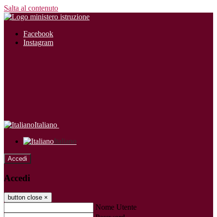
Salta al contenuto
Facebook
Instagram
Italiano
Italiano
Accedi
Accedi
button close
×
Nome Utente