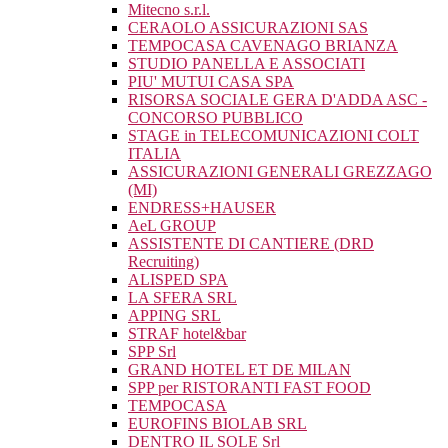
Mitecno s.r.l.
CERAOLO ASSICURAZIONI SAS
TEMPOCASA CAVENAGO BRIANZA
STUDIO PANELLA E ASSOCIATI
PIU' MUTUI CASA SPA
RISORSA SOCIALE GERA D'ADDA ASC -
CONCORSO PUBBLICO
STAGE in TELECOMUNICAZIONI COLT
ITALIA
ASSICURAZIONI GENERALI GREZZAGO
(MI)
ENDRESS+HAUSER
AeL GROUP
ASSISTENTE DI CANTIERE (DRD
Recruiting)
ALISPED SPA
LA SFERA SRL
APPING SRL
STRAF hotel&bar
SPP Srl
GRAND HOTEL ET DE MILAN
SPP per RISTORANTI FAST FOOD
TEMPOCASA
EUROFINS BIOLAB SRL
DENTRO IL SOLE Srl