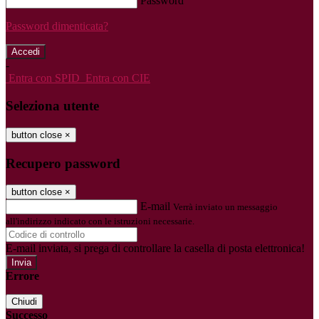
Password
Password dimenticata?
-
Entra con SPID
Entra con CIE
Seleziona utente
button close
×
Recupero password
button close
×
E-mail
Verrà inviato un messaggio
all'indirizzo indicato con le istruzioni necessarie.
E-mail inviata, si prega di controllare la casella di posta elettronica!
Errore
Chiudi
Successo