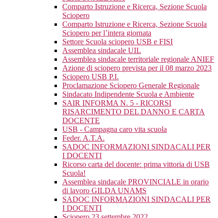
Comparto Istruzione e Ricerca, Sezione Scuola
Sciopero
Comparto Istruzione e Ricerca, Sezione Scuola
Sciopero per l’intera giornata
Settore Scuola sciopero USB e FISI
Assemblea sindacale UIL
Assemblea sindacale territoriale regionale ANIEF
Azione di sciopero prevista per il 08 marzo 2023
Sciopero USB P.I.
Proclamazione Sciopero Generale Regionale
Sindacato Indipendente Scuola e Ambiente
SAIR INFORMA N. 5 - RICORSI
RISARCIMENTO DEL DANNO E CARTA
DOCENTE
USB - Campagna caro vita scuola
Feder. A.T.A.
SADOC INFORMAZIONI SINDACALI PER
I DOCENTI
Ricorso carta del docente: prima vittoria di USB
Scuola!
Assemblea sindacale PROVINCIALE in orario
di lavoro GILDA UNAMS
SADOC INFORMAZIONI SINDACALI PER
I DOCENTI
Sciopero 23 settembre 2022