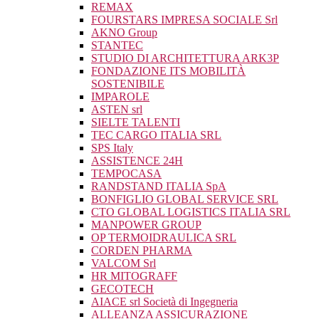
REMAX
FOURSTARS IMPRESA SOCIALE Srl
AKNO Group
STANTEC
STUDIO DI ARCHITETTURA ARK3P
FONDAZIONE ITS MOBILITÀ
SOSTENIBILE
IMPAROLE
ASTEN srl
SIELTE TALENTI
TEC CARGO ITALIA SRL
SPS Italy
ASSISTENCE 24H
TEMPOCASA
RANDSTAND ITALIA SpA
BONFIGLIO GLOBAL SERVICE SRL
CTO GLOBAL LOGISTICS ITALIA SRL
MANPOWER GROUP
OP TERMOIDRAULICA SRL
CORDEN PHARMA
VALCOM Srl
HR MITOGRAFF
GECOTECH
AIACE srl Società di Ingegneria
ALLEANZA ASSICURAZIONE