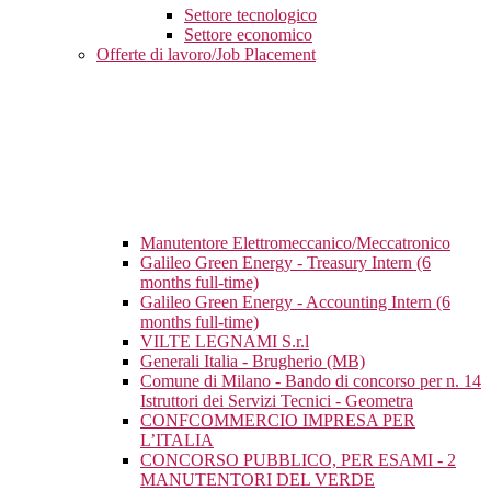
Settore tecnologico
Settore economico
Offerte di lavoro/Job Placement
Manutentore Elettromeccanico/Meccatronico
Galileo Green Energy - Treasury Intern (6
months full-time)
Galileo Green Energy - Accounting Intern (6
months full-time)
VILTE LEGNAMI S.r.l
Generali Italia - Brugherio (MB)
Comune di Milano - Bando di concorso per n. 14
Istruttori dei Servizi Tecnici - Geometra
CONFCOMMERCIO IMPRESA PER
L’ITALIA
CONCORSO PUBBLICO, PER ESAMI - 2
MANUTENTORI DEL VERDE