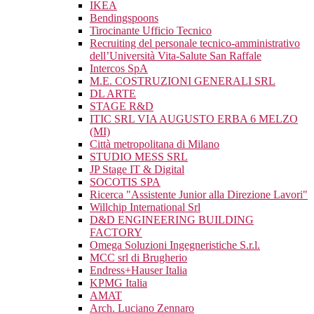
IKEA
Bendingspoons
Tirocinante Ufficio Tecnico
Recruiting del personale tecnico-amministrativo
dell’Università Vita-Salute San Raffale
Intercos SpA
M.E. COSTRUZIONI GENERALI SRL
DL ARTE
STAGE R&D
ITIC SRL VIA AUGUSTO ERBA 6 MELZO
(MI)
Città metropolitana di Milano
STUDIO MESS SRL
JP Stage IT & Digital
SOCOTIS SPA
Ricerca "Assistente Junior alla Direzione Lavori"
Willchip International Srl
D&D ENGINEERING BUILDING
FACTORY
Omega Soluzioni Ingegneristiche S.r.l.
MCC srl di Brugherio
Endress+Hauser Italia
KPMG Italia
AMAT
Arch. Luciano Zennaro