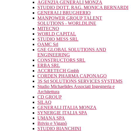
AGENZIA GENERALI MONZA
STUDIO DOTT. RAG. MONICA BERNARDI
GENERALI BRUGHERIO
MANPOWER GROUP TALENT
SOLUTIONS - WORLDLINE
MITECNO
WORLD CAPITAL
STUDIO MESS SRL
OAMC Srl
GSE GLOBAL SOLUTIONS AND
ENGINEERING
CONSTRUCTORS SRL
ERBA SRL
ACCRETECH Gmbh
CORDEN PHARMA CAPONAGO
3S Srl SOLUTIONS SERVICES SYSTEMS
Studio Michaelides Associati Ingegneria e
Architettura
CD GROUP
SILAQ
GENERALI ITALIA MONZA
SYNERGIE ITALIA SPA
UMANA SPA
Brivio e Viganò
STUDIO BIANCHINI