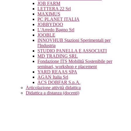
JOB FARM
LETTERA 22 Srl
MAXIMUS
PC PLANET ITALIA
JOBBYDOO
L'Arredo Bagno Srl
JOOBLE
INNOVHUB Stazioni Sperimentali per
l'Industria
STUDIO PANELLA E ASSOCIATI
MD TRADING SRL
Fondazione ITS Mobilità Sostenibile per
seminari, workshop e placement
YARD REAAS SPA
AGAN Italia Srl
ACS DOBFAR S.p.A.
Articolazione attività didattica
Didattica a distanza (docenti)