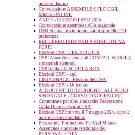
orario di lavoro
Convocazione ASSEMBLEA FLC CGIL
Milano ONLINE
ANIEF - ELEZIONI RSU 2025
Convocazione assemblea ATA regionale
USB Scuola: avvio prenotazioni sportello 150
preferenze
RECUPERO INDENNITÀ SOSTITUTIVA
FERIE
Elezioni CSPI -CISL SCUOLA
CSPI Assemblee sindacali CONFAIL SCUOLA
e materiali elettorali
CSPI della UILSCUOLA RUA
Elezioni CSPI - cgil
LISTA SNALS - Elezioni del CSPI
Elezioni CSPI - Unicobas
AI DOCENTI DI RELIGIONE - ALL'ALBO
SINDACALE - CORSI CONCORSO IRC
Comunicato per albo sindacale: Federazione
Gilda-Unams elezioni CSPI
Elezioni CSPI: si vota il 7 maggio 2024, ecco le
nostre liste e candidature
Programma Formazione Flc Cgil Milano
Assemblea sindacale territoriale del
PERSONALE ATA