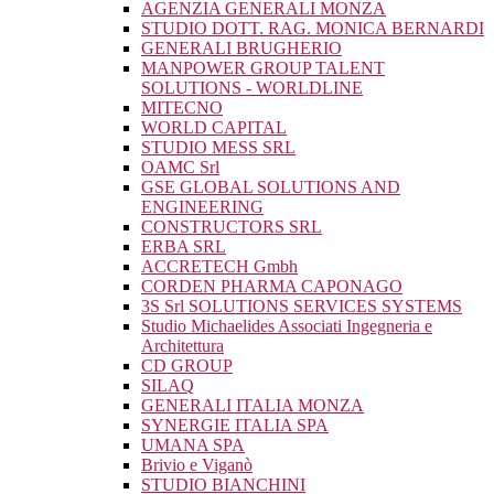
AGENZIA GENERALI MONZA
STUDIO DOTT. RAG. MONICA BERNARDI
GENERALI BRUGHERIO
MANPOWER GROUP TALENT
SOLUTIONS - WORLDLINE
MITECNO
WORLD CAPITAL
STUDIO MESS SRL
OAMC Srl
GSE GLOBAL SOLUTIONS AND
ENGINEERING
CONSTRUCTORS SRL
ERBA SRL
ACCRETECH Gmbh
CORDEN PHARMA CAPONAGO
3S Srl SOLUTIONS SERVICES SYSTEMS
Studio Michaelides Associati Ingegneria e
Architettura
CD GROUP
SILAQ
GENERALI ITALIA MONZA
SYNERGIE ITALIA SPA
UMANA SPA
Brivio e Viganò
STUDIO BIANCHINI