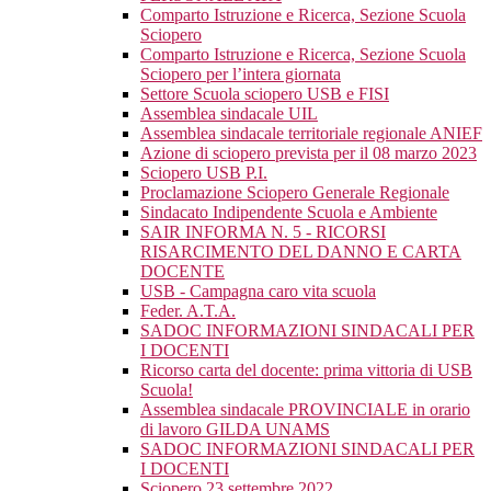
Comparto Istruzione e Ricerca, Sezione Scuola
Sciopero
Comparto Istruzione e Ricerca, Sezione Scuola
Sciopero per l’intera giornata
Settore Scuola sciopero USB e FISI
Assemblea sindacale UIL
Assemblea sindacale territoriale regionale ANIEF
Azione di sciopero prevista per il 08 marzo 2023
Sciopero USB P.I.
Proclamazione Sciopero Generale Regionale
Sindacato Indipendente Scuola e Ambiente
SAIR INFORMA N. 5 - RICORSI
RISARCIMENTO DEL DANNO E CARTA
DOCENTE
USB - Campagna caro vita scuola
Feder. A.T.A.
SADOC INFORMAZIONI SINDACALI PER
I DOCENTI
Ricorso carta del docente: prima vittoria di USB
Scuola!
Assemblea sindacale PROVINCIALE in orario
di lavoro GILDA UNAMS
SADOC INFORMAZIONI SINDACALI PER
I DOCENTI
Sciopero 23 settembre 2022