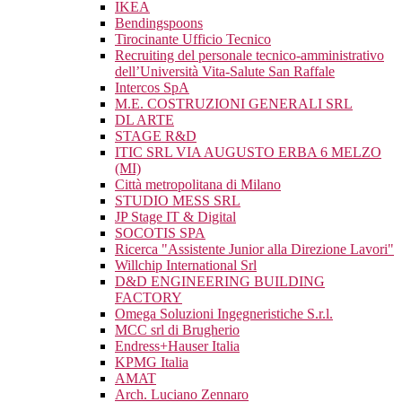
IKEA
Bendingspoons
Tirocinante Ufficio Tecnico
Recruiting del personale tecnico-amministrativo
dell’Università Vita-Salute San Raffale
Intercos SpA
M.E. COSTRUZIONI GENERALI SRL
DL ARTE
STAGE R&D
ITIC SRL VIA AUGUSTO ERBA 6 MELZO
(MI)
Città metropolitana di Milano
STUDIO MESS SRL
JP Stage IT & Digital
SOCOTIS SPA
Ricerca "Assistente Junior alla Direzione Lavori"
Willchip International Srl
D&D ENGINEERING BUILDING
FACTORY
Omega Soluzioni Ingegneristiche S.r.l.
MCC srl di Brugherio
Endress+Hauser Italia
KPMG Italia
AMAT
Arch. Luciano Zennaro