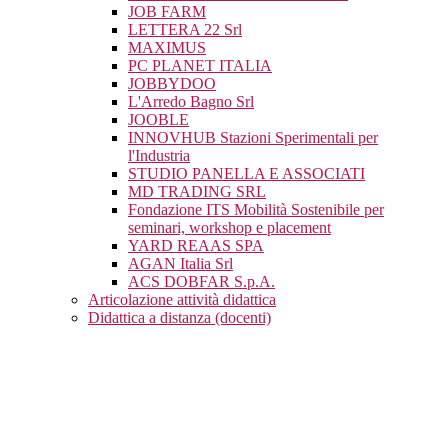
JOB FARM
LETTERA 22 Srl
MAXIMUS
PC PLANET ITALIA
JOBBYDOO
L'Arredo Bagno Srl
JOOBLE
INNOVHUB Stazioni Sperimentali per
l'Industria
STUDIO PANELLA E ASSOCIATI
MD TRADING SRL
Fondazione ITS Mobilità Sostenibile per
seminari, workshop e placement
YARD REAAS SPA
AGAN Italia Srl
ACS DOBFAR S.p.A.
Articolazione attività didattica
Didattica a distanza (docenti)