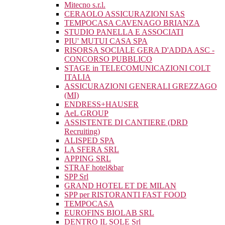
Mitecno s.r.l.
CERAOLO ASSICURAZIONI SAS
TEMPOCASA CAVENAGO BRIANZA
STUDIO PANELLA E ASSOCIATI
PIU' MUTUI CASA SPA
RISORSA SOCIALE GERA D'ADDA ASC -
CONCORSO PUBBLICO
STAGE in TELECOMUNICAZIONI COLT
ITALIA
ASSICURAZIONI GENERALI GREZZAGO
(MI)
ENDRESS+HAUSER
AeL GROUP
ASSISTENTE DI CANTIERE (DRD
Recruiting)
ALISPED SPA
LA SFERA SRL
APPING SRL
STRAF hotel&bar
SPP Srl
GRAND HOTEL ET DE MILAN
SPP per RISTORANTI FAST FOOD
TEMPOCASA
EUROFINS BIOLAB SRL
DENTRO IL SOLE Srl