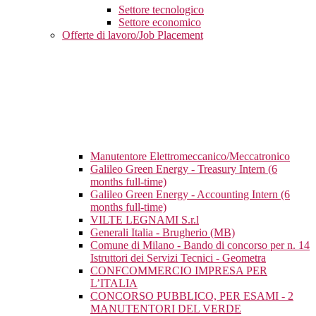
Settore tecnologico
Settore economico
Offerte di lavoro/Job Placement
Manutentore Elettromeccanico/Meccatronico
Galileo Green Energy - Treasury Intern (6
months full-time)
Galileo Green Energy - Accounting Intern (6
months full-time)
VILTE LEGNAMI S.r.l
Generali Italia - Brugherio (MB)
Comune di Milano - Bando di concorso per n. 14
Istruttori dei Servizi Tecnici - Geometra
CONFCOMMERCIO IMPRESA PER
L’ITALIA
CONCORSO PUBBLICO, PER ESAMI - 2
MANUTENTORI DEL VERDE