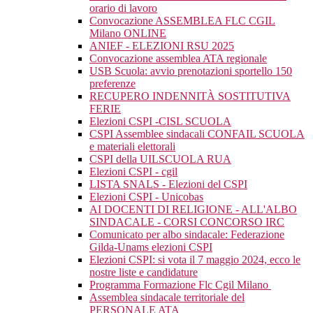
orario di lavoro
Convocazione ASSEMBLEA FLC CGIL
Milano ONLINE
ANIEF - ELEZIONI RSU 2025
Convocazione assemblea ATA regionale
USB Scuola: avvio prenotazioni sportello 150
preferenze
RECUPERO INDENNITÀ SOSTITUTIVA
FERIE
Elezioni CSPI -CISL SCUOLA
CSPI Assemblee sindacali CONFAIL SCUOLA
e materiali elettorali
CSPI della UILSCUOLA RUA
Elezioni CSPI - cgil
LISTA SNALS - Elezioni del CSPI
Elezioni CSPI - Unicobas
AI DOCENTI DI RELIGIONE - ALL'ALBO
SINDACALE - CORSI CONCORSO IRC
Comunicato per albo sindacale: Federazione
Gilda-Unams elezioni CSPI
Elezioni CSPI: si vota il 7 maggio 2024, ecco le
nostre liste e candidature
Programma Formazione Flc Cgil Milano
Assemblea sindacale territoriale del
PERSONALE ATA