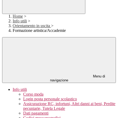
Home
>
Info utili
>
Orientamento in uscita
>
Formazione artistica/Accademie
Menu di
navigazione
Info utili
Corso moda
Login posta personale scolastico
Assicurazione RC, infortuni, Altri danni ai beni, Perdite
pecuniarie, Tutela Legale
Dati pagamenti
Codici meccanografici