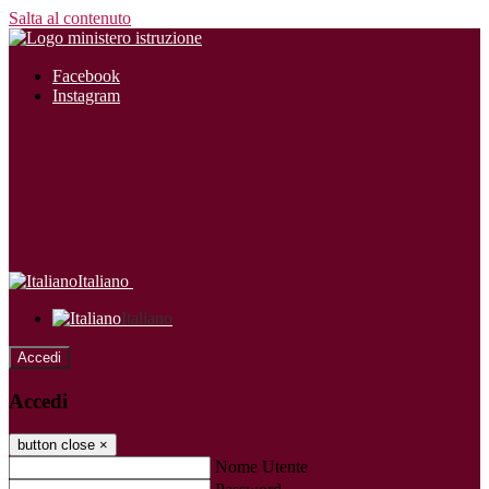
Salta al contenuto
Facebook
Instagram
Italiano
Italiano
Accedi
Accedi
button close
×
Nome Utente