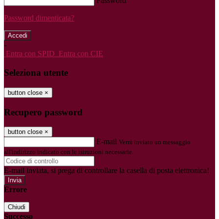
Password
Password dimenticata?
-
Entra con SPID
Entra con CIE
Seleziona utente
button close
×
Recupero password
button close
×
E-mail
Verrà inviato un messaggio
all'indirizzo indicato con le istruzioni necessarie.
E-mail inviata, si prega di controllare la casella di posta elettronica!
Errore
Chiudi
Successo