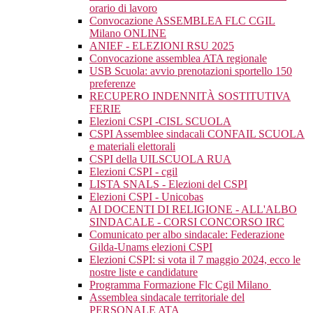
orario di lavoro
Convocazione ASSEMBLEA FLC CGIL
Milano ONLINE
ANIEF - ELEZIONI RSU 2025
Convocazione assemblea ATA regionale
USB Scuola: avvio prenotazioni sportello 150
preferenze
RECUPERO INDENNITÀ SOSTITUTIVA
FERIE
Elezioni CSPI -CISL SCUOLA
CSPI Assemblee sindacali CONFAIL SCUOLA
e materiali elettorali
CSPI della UILSCUOLA RUA
Elezioni CSPI - cgil
LISTA SNALS - Elezioni del CSPI
Elezioni CSPI - Unicobas
AI DOCENTI DI RELIGIONE - ALL'ALBO
SINDACALE - CORSI CONCORSO IRC
Comunicato per albo sindacale: Federazione
Gilda-Unams elezioni CSPI
Elezioni CSPI: si vota il 7 maggio 2024, ecco le
nostre liste e candidature
Programma Formazione Flc Cgil Milano
Assemblea sindacale territoriale del
PERSONALE ATA