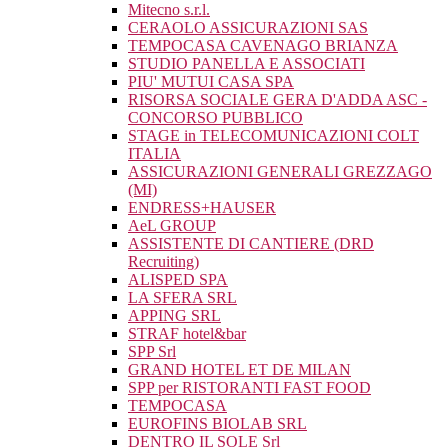
Mitecno s.r.l.
CERAOLO ASSICURAZIONI SAS
TEMPOCASA CAVENAGO BRIANZA
STUDIO PANELLA E ASSOCIATI
PIU' MUTUI CASA SPA
RISORSA SOCIALE GERA D'ADDA ASC -
CONCORSO PUBBLICO
STAGE in TELECOMUNICAZIONI COLT
ITALIA
ASSICURAZIONI GENERALI GREZZAGO
(MI)
ENDRESS+HAUSER
AeL GROUP
ASSISTENTE DI CANTIERE (DRD
Recruiting)
ALISPED SPA
LA SFERA SRL
APPING SRL
STRAF hotel&bar
SPP Srl
GRAND HOTEL ET DE MILAN
SPP per RISTORANTI FAST FOOD
TEMPOCASA
EUROFINS BIOLAB SRL
DENTRO IL SOLE Srl