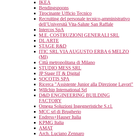
IKEA
Bendingspoons
Tirocinante Ufficio Tecnico
Recruiting del personale tecnico-amministrativo
dell’Università Vita-Salute San Raffale
Intercos SpA
M.E. COSTRUZIONI GENERALI SRL
DL ARTE
STAGE R&D
ITIC SRL VIA AUGUSTO ERBA 6 MELZO
(MI)
Città metropolitana di Milano
STUDIO MESS SRL
JP Stage IT & Digital
SOCOTIS SPA
Ricerca "Assistente Junior alla Direzione Lavori"
Willchip International Srl
D&D ENGINEERING BUILDING
FACTORY
Omega Soluzioni Ingegneristiche S.r.l.
MCC srl di Brugherio
Endress+Hauser Italia
KPMG Italia
AMAT
Arch. Luciano Zennaro