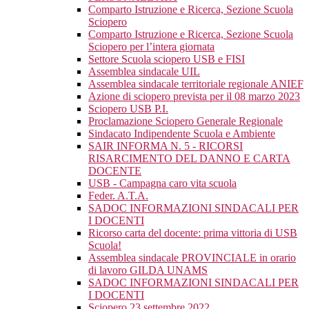
Comparto Istruzione e Ricerca, Sezione Scuola
Sciopero
Comparto Istruzione e Ricerca, Sezione Scuola
Sciopero per l’intera giornata
Settore Scuola sciopero USB e FISI
Assemblea sindacale UIL
Assemblea sindacale territoriale regionale ANIEF
Azione di sciopero prevista per il 08 marzo 2023
Sciopero USB P.I.
Proclamazione Sciopero Generale Regionale
Sindacato Indipendente Scuola e Ambiente
SAIR INFORMA N. 5 - RICORSI
RISARCIMENTO DEL DANNO E CARTA
DOCENTE
USB - Campagna caro vita scuola
Feder. A.T.A.
SADOC INFORMAZIONI SINDACALI PER
I DOCENTI
Ricorso carta del docente: prima vittoria di USB
Scuola!
Assemblea sindacale PROVINCIALE in orario
di lavoro GILDA UNAMS
SADOC INFORMAZIONI SINDACALI PER
I DOCENTI
Sciopero 23 settembre 2022