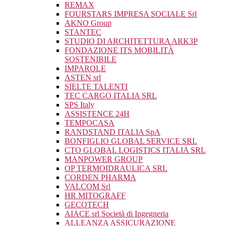
REMAX
FOURSTARS IMPRESA SOCIALE Srl
AKNO Group
STANTEC
STUDIO DI ARCHITETTURA ARK3P
FONDAZIONE ITS MOBILITÀ
SOSTENIBILE
IMPAROLE
ASTEN srl
SIELTE TALENTI
TEC CARGO ITALIA SRL
SPS Italy
ASSISTENCE 24H
TEMPOCASA
RANDSTAND ITALIA SpA
BONFIGLIO GLOBAL SERVICE SRL
CTO GLOBAL LOGISTICS ITALIA SRL
MANPOWER GROUP
OP TERMOIDRAULICA SRL
CORDEN PHARMA
VALCOM Srl
HR MITOGRAFF
GECOTECH
AIACE srl Società di Ingegneria
ALLEANZA ASSICURAZIONE