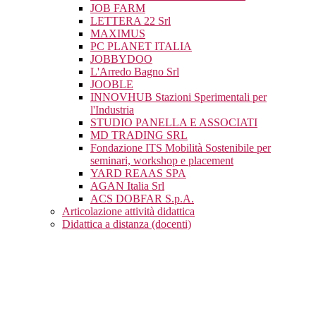
JOB FARM
LETTERA 22 Srl
MAXIMUS
PC PLANET ITALIA
JOBBYDOO
L'Arredo Bagno Srl
JOOBLE
INNOVHUB Stazioni Sperimentali per
l'Industria
STUDIO PANELLA E ASSOCIATI
MD TRADING SRL
Fondazione ITS Mobilità Sostenibile per
seminari, workshop e placement
YARD REAAS SPA
AGAN Italia Srl
ACS DOBFAR S.p.A.
Articolazione attività didattica
Didattica a distanza (docenti)