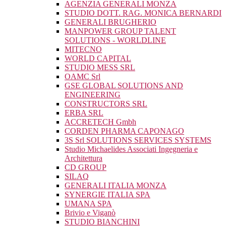
AGENZIA GENERALI MONZA
STUDIO DOTT. RAG. MONICA BERNARDI
GENERALI BRUGHERIO
MANPOWER GROUP TALENT
SOLUTIONS - WORLDLINE
MITECNO
WORLD CAPITAL
STUDIO MESS SRL
OAMC Srl
GSE GLOBAL SOLUTIONS AND
ENGINEERING
CONSTRUCTORS SRL
ERBA SRL
ACCRETECH Gmbh
CORDEN PHARMA CAPONAGO
3S Srl SOLUTIONS SERVICES SYSTEMS
Studio Michaelides Associati Ingegneria e
Architettura
CD GROUP
SILAQ
GENERALI ITALIA MONZA
SYNERGIE ITALIA SPA
UMANA SPA
Brivio e Viganò
STUDIO BIANCHINI