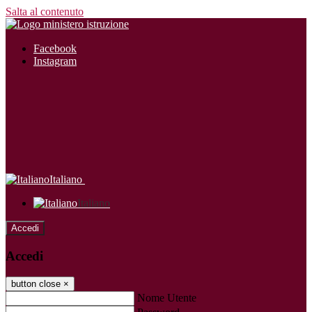
Salta al contenuto
Facebook
Instagram
Italiano
Italiano
Accedi
Accedi
button close
×
Nome Utente