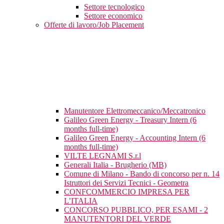
Settore tecnologico
Settore economico
Offerte di lavoro/Job Placement
Manutentore Elettromeccanico/Meccatronico
Galileo Green Energy - Treasury Intern (6
months full-time)
Galileo Green Energy - Accounting Intern (6
months full-time)
VILTE LEGNAMI S.r.l
Generali Italia - Brugherio (MB)
Comune di Milano - Bando di concorso per n. 14
Istruttori dei Servizi Tecnici - Geometra
CONFCOMMERCIO IMPRESA PER
L’ITALIA
CONCORSO PUBBLICO, PER ESAMI - 2
MANUTENTORI DEL VERDE