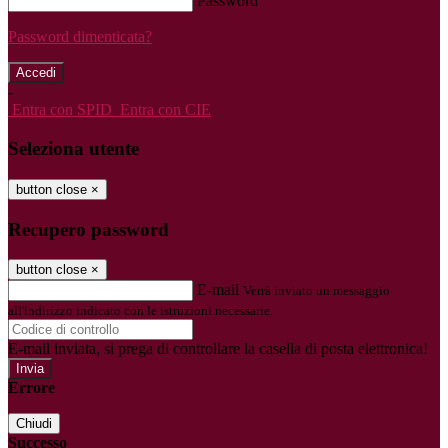
Password
Password dimenticata?
-
Entra con SPID
Entra con CIE
Seleziona utente
button close
×
Recupero password
button close
×
E-mail
Verrà inviato un messaggio
all'indirizzo indicato con le istruzioni necessarie.
E-mail inviata, si prega di controllare la casella di posta elettronica!
Errore
Chiudi
Successo