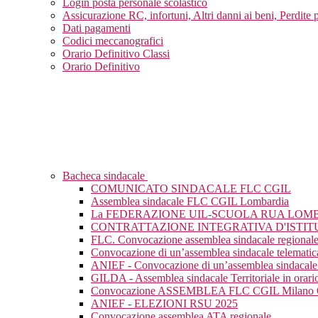
Login posta personale scolastico
Assicurazione RC, infortuni, Altri danni ai beni, Perdite 
Dati pagamenti
Codici meccanografici
Orario Definitivo Classi
Orario Definitivo
Bacheca sindacale
COMUNICATO SINDACALE FLC CGIL
Assemblea sindacale FLC CGIL Lombardia
La FEDERAZIONE UIL-SCUOLA RUA LOM
CONTRATTAZIONE INTEGRATIVA D'ISTIT
FLC. Convocazione assemblea sindacale regional
Convocazione di un’assemblea sindacale telematic
ANIEF - Convocazione di un’assemblea sindacale 
GILDA - Assemblea sindacale Territoriale in orario
Convocazione ASSEMBLEA FLC CGIL Milan
ANIEF - ELEZIONI RSU 2025
Convocazione assemblea ATA regionale