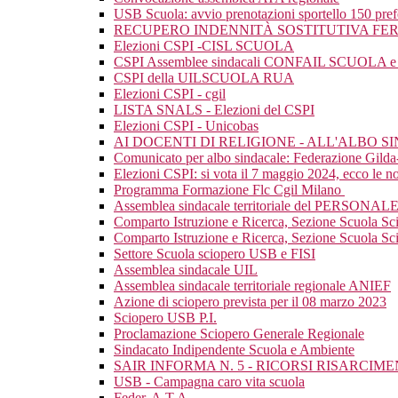
USB Scuola: avvio prenotazioni sportello 150 pre
RECUPERO INDENNITÀ SOSTITUTIVA FER
Elezioni CSPI -CISL SCUOLA
CSPI Assemblee sindacali CONFAIL SCUOLA e mat
CSPI della UILSCUOLA RUA
Elezioni CSPI - cgil
LISTA SNALS - Elezioni del CSPI
Elezioni CSPI - Unicobas
AI DOCENTI DI RELIGIONE - ALL'ALBO 
Comunicato per albo sindacale: Federazione Gild
Elezioni CSPI: si vota il 7 maggio 2024, ecco le nos
Programma Formazione Flc Cgil Milano
Assemblea sindacale territoriale del PERSONAL
Comparto Istruzione e Ricerca, Sezione Scuola Sc
Comparto Istruzione e Ricerca, Sezione Scuola Scio
Settore Scuola sciopero USB e FISI
Assemblea sindacale UIL
Assemblea sindacale territoriale regionale ANIEF
Azione di sciopero prevista per il 08 marzo 2023
Sciopero USB P.I.
Proclamazione Sciopero Generale Regionale
Sindacato Indipendente Scuola e Ambiente
SAIR INFORMA N. 5 - RICORSI RISARCI
USB - Campagna caro vita scuola
Feder. A.T.A.