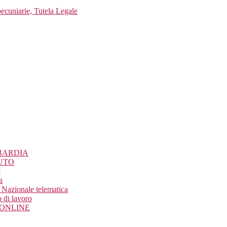
pecuniarie, Tutela Legale
BARDIA
UTO
e
a
Nazionale telematica
 di lavoro
o ONLINE