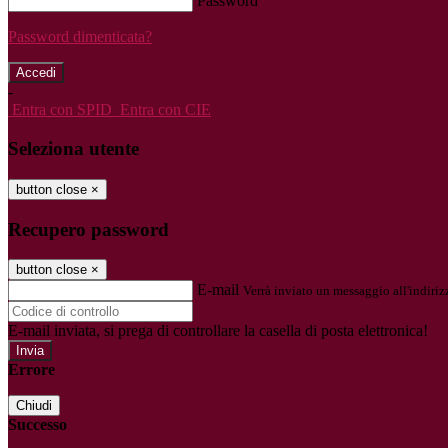
Password
Password dimenticata?
-
Entra con SPID
Entra con CIE
Seleziona utente
button close
×
Recupero password
button close
×
E-mail
Verrà inviato un messaggio all'indirizz
E-mail inviata, si prega di controllare la casella di posta elettronica!
Errore
Chiudi
Successo