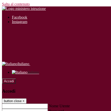
Salta al contenuto
Facebook
Instagram
Italiano
Italiano
Accedi
Accedi
button close
×
Nome Utente