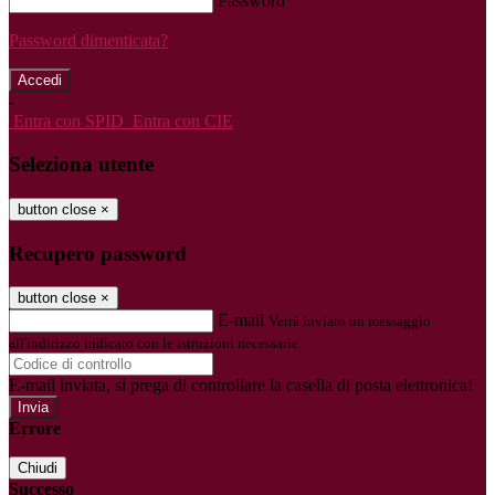
Password
Password dimenticata?
-
Entra con SPID
Entra con CIE
Seleziona utente
button close
×
Recupero password
button close
×
E-mail
Verrà inviato un messaggio
all'indirizzo indicato con le istruzioni necessarie.
E-mail inviata, si prega di controllare la casella di posta elettronica!
Errore
Chiudi
Successo