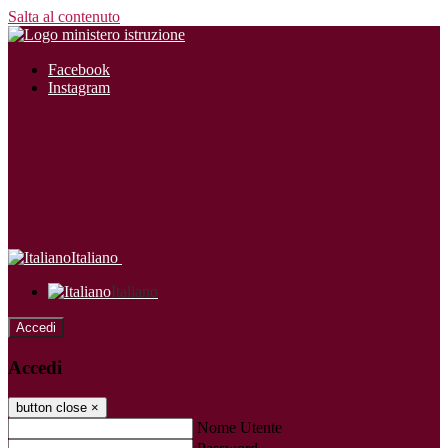
Salta al contenuto
Facebook
Instagram
Italiano
Italiano
Accedi
Accedi
button close
×
Nome Utente