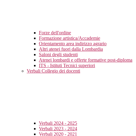
Forze dell'ordine
Formazione artistica/Accademie
Orientamento area indirizzo agrario
Altri atenei fuori dalla Lombardia
Saloni degli studenti
Atenei lombardi e offerte formative post-diploma
ITS - Istituti Tecnici superiori
Verbali Collegio dei docenti
Verbali 2024 - 2025
Verbali 2023 - 2024
Verbali 2020 - 2021