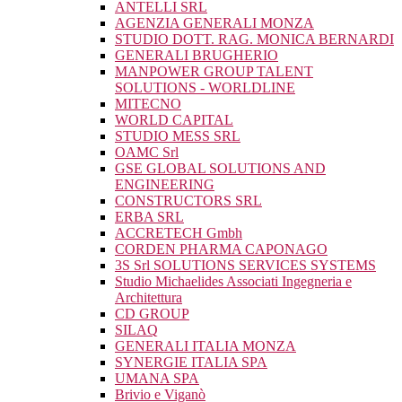
ANTELLI SRL
AGENZIA GENERALI MONZA
STUDIO DOTT. RAG. MONICA BERNARDI
GENERALI BRUGHERIO
MANPOWER GROUP TALENT
SOLUTIONS - WORLDLINE
MITECNO
WORLD CAPITAL
STUDIO MESS SRL
OAMC Srl
GSE GLOBAL SOLUTIONS AND
ENGINEERING
CONSTRUCTORS SRL
ERBA SRL
ACCRETECH Gmbh
CORDEN PHARMA CAPONAGO
3S Srl SOLUTIONS SERVICES SYSTEMS
Studio Michaelides Associati Ingegneria e
Architettura
CD GROUP
SILAQ
GENERALI ITALIA MONZA
SYNERGIE ITALIA SPA
UMANA SPA
Brivio e Viganò