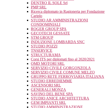
DENTRO IL SOLE Srl
PMP SRL
Ricerca diplomato in Ragioneria per Fondazione
Cariplo
STUDIO AR AMMINISTRAZIONI
CONDOMINIALI
ROGER GROUP SPA
GECOTECH GESSATE
STM GROUP
INDUZIONE LOMBARDA SNC
STUDIO POZZI
TNSERVICE
STRUCTURAMA
Corsi ITS per diplomati fino al 2020/2021
OMD MOTORI SRL
SERVIZIO CIVILE GORGONZOLA
SERVIZIO CIVILE COMUNE MELZO
GRUPPO RETE FERROVIARIA ITALIANA
STUDIO ERREDIEMME
ASCENSORI SRL
GENERALI MONZA
SAVINO DEL BENE SPA
STUDIO ANICE ARCHITETTURA
GEM IMPIANTI SRL
STUDIO AMMINISTRAZIONE