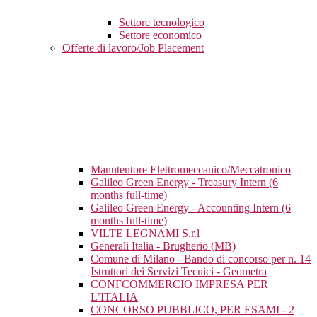
Settore tecnologico
Settore economico
Offerte di lavoro/Job Placement
Manutentore Elettromeccanico/Meccatronico
Galileo Green Energy - Treasury Intern (6
months full-time)
Galileo Green Energy - Accounting Intern (6
months full-time)
VILTE LEGNAMI S.r.l
Generali Italia - Brugherio (MB)
Comune di Milano - Bando di concorso per n. 14
Istruttori dei Servizi Tecnici - Geometra
CONFCOMMERCIO IMPRESA PER
L’ITALIA
CONCORSO PUBBLICO, PER ESAMI - 2