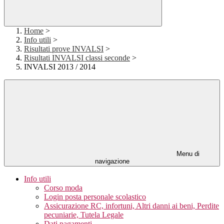
Home
>
Info utili
>
Risultati prove INVALSI
>
Risultati INVALSI classi seconde
>
INVALSI 2013 / 2014
Menu di
navigazione
Info utili
Corso moda
Login posta personale scolastico
Assicurazione RC, infortuni, Altri danni ai beni, Perdite
pecuniarie, Tutela Legale
Dati pagamenti