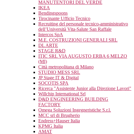
MANUTENTORI DEL VERDE
IKEA
Bendingspoons
Tirocinante Ufficio Tecnico
Recruiting del personale tecnico-amministrativo
dell’Università Vita-Salute San Raffale
Intercos SpA
M.E. COSTRUZIONI GENERALI SRL
DL ARTE
STAGE R&D
ITIC SRL VIA AUGUSTO ERBA 6 MELZO
(MI)
Città metropolitana di Milano
STUDIO MESS SRL
JP Stage IT & Digital
SOCOTIS SPA
Ricerca "Assistente Junior alla Direzione Lavori"
Willchip International Srl
D&D ENGINEERING BUILDING
FACTORY
Omega Soluzioni Ingegneristiche S.r.l.
MCC srl di Brugherio
Endress+Hauser Italia
KPMG Italia
AMAT