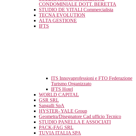
CONDOMINIALE DOTT. BERETTA
STUDIO DE VITALI Commercialista
TECNA EVOLUTION
ALTA GESTIONE
IFTS
ITS Innovaprofessioni e FTO Federazione
Turismo Organizzato
IFTS Hotel
WORLD CAPITAL
GSR SRL
Sangalli SpA
HYSTER- YALE Group
Geometra/Disegnatore Cad ufficio Tecnico
STUDIO PANELLA E ASSOCIATI
PACK-FAG SRL
TUVIA ITALIA SPA