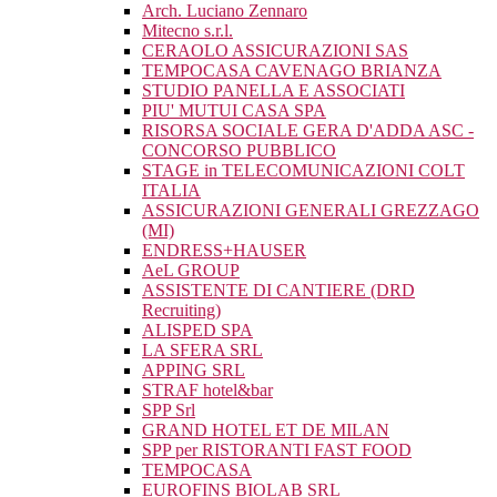
Arch. Luciano Zennaro
Mitecno s.r.l.
CERAOLO ASSICURAZIONI SAS
TEMPOCASA CAVENAGO BRIANZA
STUDIO PANELLA E ASSOCIATI
PIU' MUTUI CASA SPA
RISORSA SOCIALE GERA D'ADDA ASC -
CONCORSO PUBBLICO
STAGE in TELECOMUNICAZIONI COLT
ITALIA
ASSICURAZIONI GENERALI GREZZAGO
(MI)
ENDRESS+HAUSER
AeL GROUP
ASSISTENTE DI CANTIERE (DRD
Recruiting)
ALISPED SPA
LA SFERA SRL
APPING SRL
STRAF hotel&bar
SPP Srl
GRAND HOTEL ET DE MILAN
SPP per RISTORANTI FAST FOOD
TEMPOCASA
EUROFINS BIOLAB SRL