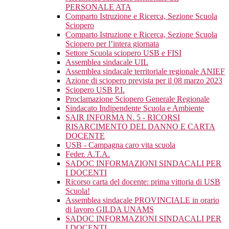
PERSONALE ATA
Comparto Istruzione e Ricerca, Sezione Scuola
Sciopero
Comparto Istruzione e Ricerca, Sezione Scuola
Sciopero per l’intera giornata
Settore Scuola sciopero USB e FISI
Assemblea sindacale UIL
Assemblea sindacale territoriale regionale ANIEF
Azione di sciopero prevista per il 08 marzo 2023
Sciopero USB P.I.
Proclamazione Sciopero Generale Regionale
Sindacato Indipendente Scuola e Ambiente
SAIR INFORMA N. 5 - RICORSI
RISARCIMENTO DEL DANNO E CARTA
DOCENTE
USB - Campagna caro vita scuola
Feder. A.T.A.
SADOC INFORMAZIONI SINDACALI PER
I DOCENTI
Ricorso carta del docente: prima vittoria di USB
Scuola!
Assemblea sindacale PROVINCIALE in orario
di lavoro GILDA UNAMS
SADOC INFORMAZIONI SINDACALI PER
I DOCENTI