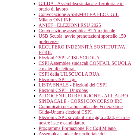
GILDA - Assemblea sindacale Territoriale in
orario di lavoro
Convocazione ASSEMBLEA FLC CGIL
Milano ONLINE
ANIEF - ELEZIONI RSU 2025
Convocazione assemblea ATA regionale
USB Scuola: avvio prenotazioni sportello 150
preferenze
RECUPERO INDENNITÀ SOSTITUTIVA
FERIE
Elezioni CSPI -CISL SCUOLA
CSPI Assemblee sindacali CONFAIL SCUOLA
e materiali elettorali
CSPI della UILSCUOLA RUA
Elezioni CSPI - cgil
LISTA SNALS - Elezioni del CSPI
Elezioni CSPI - Unicobas
AI DOCENTI DI RELIGIONE - ALL'ALBO
SINDACALE - CORSI CONCORSO IRC
Comunicato per albo sindacale: Federazione
Gilda-Unams elezioni CSPI
Elezioni CSPI: si vota il 7 maggio 2024, ecco le
nostre liste e candidature
Programma Formazione Flc Cgil Milano
Assemblea sindacale territoriale del