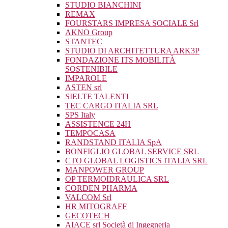
STUDIO BIANCHINI
REMAX
FOURSTARS IMPRESA SOCIALE Srl
AKNO Group
STANTEC
STUDIO DI ARCHITETTURA ARK3P
FONDAZIONE ITS MOBILITÀ
SOSTENIBILE
IMPAROLE
ASTEN srl
SIELTE TALENTI
TEC CARGO ITALIA SRL
SPS Italy
ASSISTENCE 24H
TEMPOCASA
RANDSTAND ITALIA SpA
BONFIGLIO GLOBAL SERVICE SRL
CTO GLOBAL LOGISTICS ITALIA SRL
MANPOWER GROUP
OP TERMOIDRAULICA SRL
CORDEN PHARMA
VALCOM Srl
HR MITOGRAFF
GECOTECH
AIACE srl Società di Ingegneria