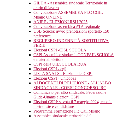
GILDA - Assemblea sindacale Territoriale in
orario di lavoro
Convocazione ASSEMBLEA FLC CGIL
Milano ONLINE
ANIEF - ELEZIONI RSU 2025
Convocazione assemblea ATA regionale
USB Scuola: avvio prenotazioni sportello 150
preferenze
RECUPERO INDENNITÀ SOSTITUTIVA
FERIE
Elezioni CSPI -CISL SCUOLA
CSPI Assemblee sindacali CONFAIL SCUOLA
e materiali elettorali
CSPI della UILSCUOLA RUA
Elezioni CSPI - cgil
LISTA SNALS - Elezioni del CSPI
Elezioni CSPI - Unicobas
AI DOCENTI DI RELIGIONE - ALL'ALBO
SINDACALE - CORSI CONCORSO IRC
Comunicato per albo sindacale: Federazione
Gilda-Unams elezioni CSPI
Elezioni CSPI: si vota il 7 maggio 2024, ecco le
nostre liste e candidature
Programma Formazione Flc Cgil Milano
Assemblea sindacale territoriale del