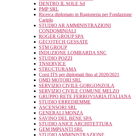
DENTRO IL SOLE Srl
PMP SRL
Ricerca diplomato in Ragioneria per Fondazione
Cariplo
STUDIO AR AMMINISTRAZIONI
CONDOMINIALI
ROGER GROUP SPA
GECOTECH GESSATE
STM GROUP
INDUZIONE LOMBARDA SNC
STUDIO POZZI
TNSERVICE
STRUCTURAMA
Corsi ITS per diplomati fino al 2020/2021
OMD MOTORI SRL
SERVIZIO CIVILE GORGONZOLA
SERVIZIO CIVILE COMUNE MELZO
GRUPPO RETE FERROVIARIA ITALIANA
STUDIO ERREDIEMME
ASCENSORI SRL
GENERALI MONZA
SAVINO DEL BENE SPA
STUDIO ANICE ARCHITETTURA
GEM IMPIANTI SRL
STUDIO AMMINISTRAZIONE