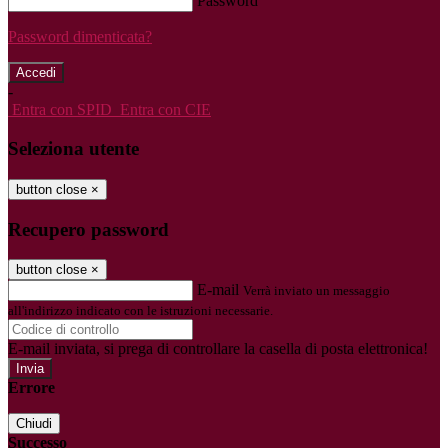
Password
Password dimenticata?
-
Entra con SPID
Entra con CIE
Seleziona utente
button close
×
Recupero password
button close
×
E-mail
Verrà inviato un messaggio
all'indirizzo indicato con le istruzioni necessarie.
E-mail inviata, si prega di controllare la casella di posta elettronica!
Errore
Chiudi
Successo