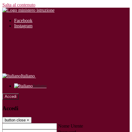
Salta al contenuto
Facebook
Instagram
Italiano
Italiano
Accedi
Accedi
button close
×
Nome Utente