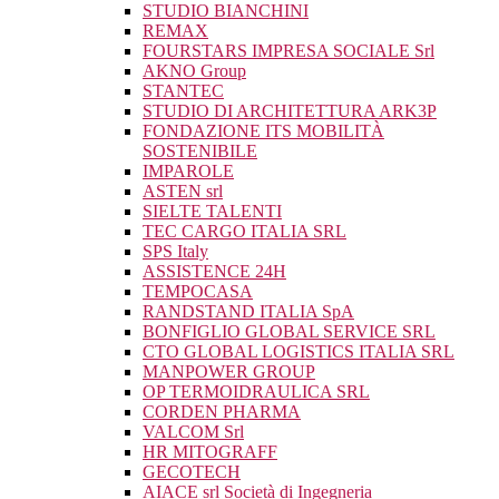
STUDIO BIANCHINI
REMAX
FOURSTARS IMPRESA SOCIALE Srl
AKNO Group
STANTEC
STUDIO DI ARCHITETTURA ARK3P
FONDAZIONE ITS MOBILITÀ
SOSTENIBILE
IMPAROLE
ASTEN srl
SIELTE TALENTI
TEC CARGO ITALIA SRL
SPS Italy
ASSISTENCE 24H
TEMPOCASA
RANDSTAND ITALIA SpA
BONFIGLIO GLOBAL SERVICE SRL
CTO GLOBAL LOGISTICS ITALIA SRL
MANPOWER GROUP
OP TERMOIDRAULICA SRL
CORDEN PHARMA
VALCOM Srl
HR MITOGRAFF
GECOTECH
AIACE srl Società di Ingegneria