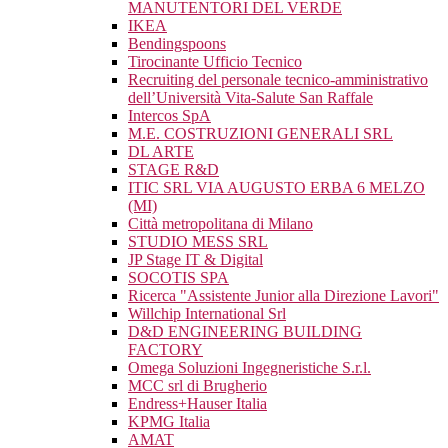
MANUTENTORI DEL VERDE
IKEA
Bendingspoons
Tirocinante Ufficio Tecnico
Recruiting del personale tecnico-amministrativo
dell’Università Vita-Salute San Raffale
Intercos SpA
M.E. COSTRUZIONI GENERALI SRL
DL ARTE
STAGE R&D
ITIC SRL VIA AUGUSTO ERBA 6 MELZO
(MI)
Città metropolitana di Milano
STUDIO MESS SRL
JP Stage IT & Digital
SOCOTIS SPA
Ricerca "Assistente Junior alla Direzione Lavori"
Willchip International Srl
D&D ENGINEERING BUILDING
FACTORY
Omega Soluzioni Ingegneristiche S.r.l.
MCC srl di Brugherio
Endress+Hauser Italia
KPMG Italia
AMAT