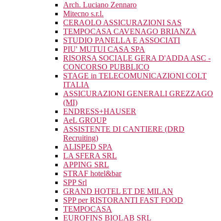
Arch. Luciano Zennaro
Mitecno s.r.l.
CERAOLO ASSICURAZIONI SAS
TEMPOCASA CAVENAGO BRIANZA
STUDIO PANELLA E ASSOCIATI
PIU' MUTUI CASA SPA
RISORSA SOCIALE GERA D'ADDA ASC -
CONCORSO PUBBLICO
STAGE in TELECOMUNICAZIONI COLT
ITALIA
ASSICURAZIONI GENERALI GREZZAGO
(MI)
ENDRESS+HAUSER
AeL GROUP
ASSISTENTE DI CANTIERE (DRD
Recruiting)
ALISPED SPA
LA SFERA SRL
APPING SRL
STRAF hotel&bar
SPP Srl
GRAND HOTEL ET DE MILAN
SPP per RISTORANTI FAST FOOD
TEMPOCASA
EUROFINS BIOLAB SRL