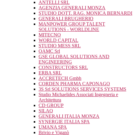
ANTELLI SRL
AGENZIA GENERALI MONZA
STUDIO DOTT. RAG. MONICA BERNARDI
GENERALI BRUGHERIO
MANPOWER GROUP TALENT
SOLUTIONS - WORLDLINE
MITECNO
WORLD CAPITAL
STUDIO MESS SRL
OAMC Srl
GSE GLOBAL SOLUTIONS AND
ENGINEERING
CONSTRUCTORS SRL
ERBA SRL
ACCRETECH Gmbh
CORDEN PHARMA CAPONAGO
3S Srl SOLUTIONS SERVICES SYSTEMS
Studio Michaelides Associati Ingegneria e
Architettura
CD GROUP
SILAQ
GENERALI ITALIA MONZA
SYNERGIE ITALIA SPA
UMANA SPA
Brivio e Viganò