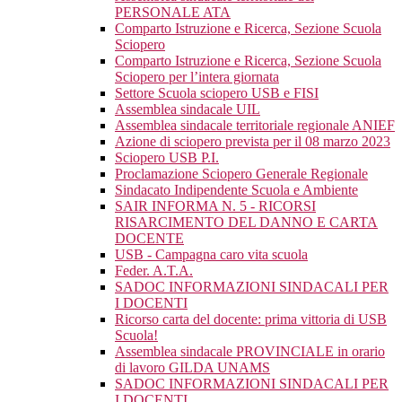
PERSONALE ATA
Comparto Istruzione e Ricerca, Sezione Scuola
Sciopero
Comparto Istruzione e Ricerca, Sezione Scuola
Sciopero per l’intera giornata
Settore Scuola sciopero USB e FISI
Assemblea sindacale UIL
Assemblea sindacale territoriale regionale ANIEF
Azione di sciopero prevista per il 08 marzo 2023
Sciopero USB P.I.
Proclamazione Sciopero Generale Regionale
Sindacato Indipendente Scuola e Ambiente
SAIR INFORMA N. 5 - RICORSI
RISARCIMENTO DEL DANNO E CARTA
DOCENTE
USB - Campagna caro vita scuola
Feder. A.T.A.
SADOC INFORMAZIONI SINDACALI PER
I DOCENTI
Ricorso carta del docente: prima vittoria di USB
Scuola!
Assemblea sindacale PROVINCIALE in orario
di lavoro GILDA UNAMS
SADOC INFORMAZIONI SINDACALI PER
I DOCENTI