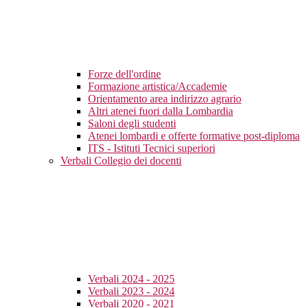
Forze dell'ordine
Formazione artistica/Accademie
Orientamento area indirizzo agrario
Altri atenei fuori dalla Lombardia
Saloni degli studenti
Atenei lombardi e offerte formative post-diploma
ITS - Istituti Tecnici superiori
Verbali Collegio dei docenti
Verbali 2024 - 2025
Verbali 2023 - 2024
Verbali 2020 - 2021