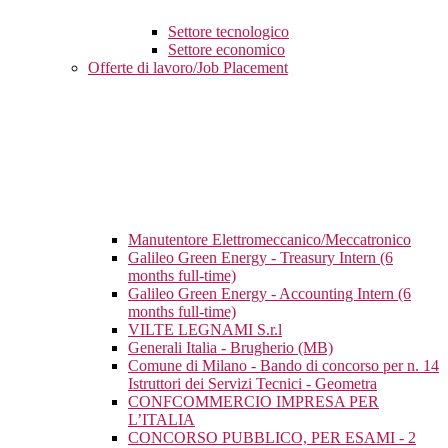
Settore tecnologico
Settore economico
Offerte di lavoro/Job Placement
Manutentore Elettromeccanico/Meccatronico
Galileo Green Energy - Treasury Intern (6
months full-time)
Galileo Green Energy - Accounting Intern (6
months full-time)
VILTE LEGNAMI S.r.l
Generali Italia - Brugherio (MB)
Comune di Milano - Bando di concorso per n. 14
Istruttori dei Servizi Tecnici - Geometra
CONFCOMMERCIO IMPRESA PER
L’ITALIA
CONCORSO PUBBLICO, PER ESAMI - 2