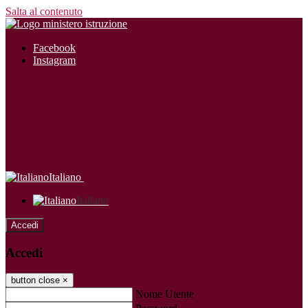
Salta al contenuto
Facebook
Instagram
Italiano
Italiano
Accedi
Accedi
button close
×
Nome Utente