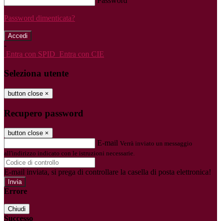
Password
Password dimenticata?
-
Entra con SPID
Entra con CIE
Seleziona utente
button close
×
Recupero password
button close
×
E-mail
Verrà inviato un messaggio
all'indirizzo indicato con le istruzioni necessarie.
E-mail inviata, si prega di controllare la casella di posta elettronica!
Errore
Chiudi
Successo