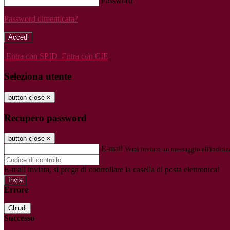
Password
Password dimenticata?
-
Entra con SPID
Entra con CIE
Seleziona utente
button close
×
Recupero password
button close
×
E-mail
Verrà inviato un messaggio all'indirizz
E-mail inviata, si prega di controllare la casella di posta elettronica!
Errore
Chiudi
Successo