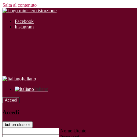
Salta al contenuto
Facebook
Instagram
Italiano
Italiano
Accedi
Accedi
button close
×
Nome Utente