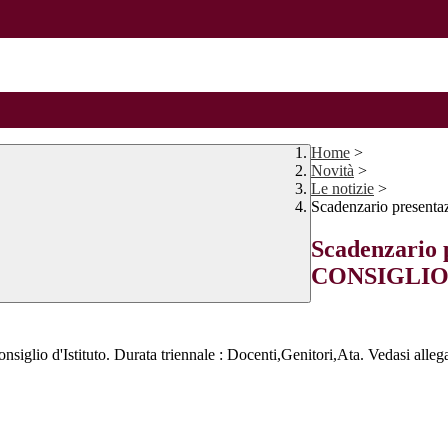
Home
>
Novità
>
Le notizie
>
Scadenzario present
Scadenzario p
CONSIGLIO
onsiglio d'Istituto. Durata triennale : Docenti,Genitori,Ata. Vedasi alleg