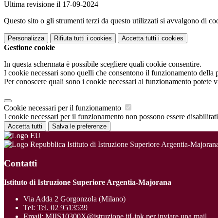
Ultima revisione il 17-09-2024
Questo sito o gli strumenti terzi da questo utilizzati si avvalgono di coo
Personalizza
Rifiuta tutti
i cookies
Accetta tutti
i cookies
Gestione cookie
In questa schermata è possibile scegliere quali cookie consentire.
I cookie necessari sono quelli che consentono il funzionamento della pi
Per conoscere quali sono i cookie necessari al funzionamento potete v
Cookie necessari per il funzionamento
I cookie necessari per il funzionamento non possono essere disabilitati.
Accetta tutti
Salva le preferenze
Istituto di Istruzione Superiore Argentia-Majoran
Contatti
Istituto di Istruzione Superiore Argentia-Majorana
Via Adda 2 Gorgonzola (Milano)
Tel:
Tel. 02 9513539
Email:
MIIS10300X@istruzione.it
Link per inviare una mail