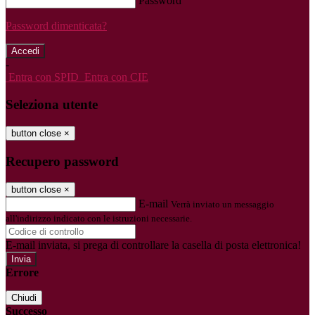
Password
Password dimenticata?
-
Entra con SPID
Entra con CIE
Seleziona utente
button close
×
Recupero password
button close
×
E-mail
Verrà inviato un messaggio
all'indirizzo indicato con le istruzioni necessarie.
E-mail inviata, si prega di controllare la casella di posta elettronica!
Errore
Chiudi
Successo