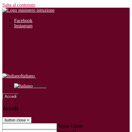
Salta al contenuto
Facebook
Instagram
Italiano
Italiano
Accedi
Accedi
button close
×
Nome Utente