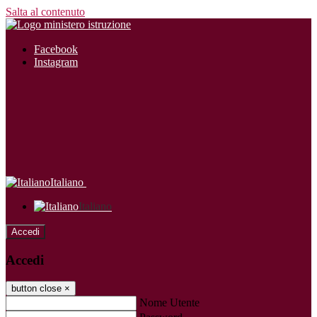
Salta al contenuto
Facebook
Instagram
Italiano
Italiano
Accedi
Accedi
button close
×
Nome Utente