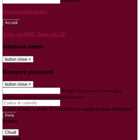
Password
Password dimenticata?
-
Entra con SPID
Entra con CIE
Seleziona utente
button close
×
Recupero password
button close
×
E-mail
Verrà inviato un messaggio
all'indirizzo indicato con le istruzioni necessarie.
E-mail inviata, si prega di controllare la casella di posta elettronica!
Errore
Chiudi
Successo