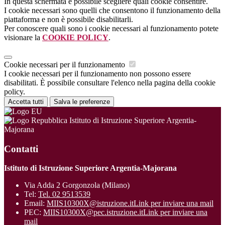
In questa schermata è possibile scegliere quali cookie consentire.
I cookie necessari sono quelli che consentono il funzionamento della
piattaforma e non è possibile disabilitarli.
Per conoscere quali sono i cookie necessari al funzionamento potete
visionare la
COOKIE POLICY
.
Cookie necessari per il funzionamento
I cookie necessari per il funzionamento non possono essere
disabilitati. È possibile consultare l'elenco nella pagina della cookie
policy.
Accetta tutti
Salva le preferenze
Istituto di Istruzione Superiore Argentia-
Majorana
Contatti
Istituto di Istruzione Superiore Argentia-Majorana
Via Adda 2 Gorgonzola (Milano)
Tel:
Tel. 02 9513539
Email:
MIIS10300X@istruzione.it
Link per inviare una mail
PEC:
MIIS10300X@pec.istruzione.it
Link per inviare una
mail