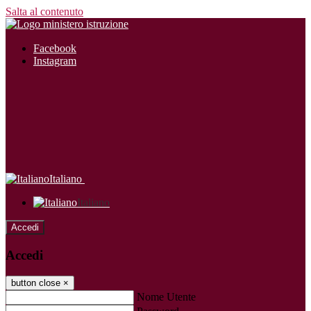
Salta al contenuto
Facebook
Instagram
Italiano
Italiano
Accedi
Accedi
button close
×
Nome Utente