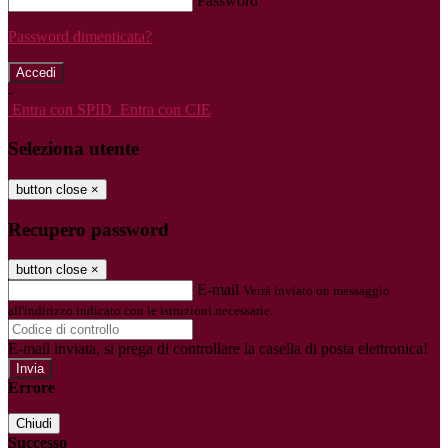
Password
Password dimenticata?
-
Entra con SPID
Entra con CIE
Seleziona utente
button close
×
Recupero password
button close
×
E-mail
Verrà inviato un messaggio
all'indirizzo indicato con le istruzioni necessarie.
E-mail inviata, si prega di controllare la casella di posta elettronica!
Errore
Chiudi
Successo