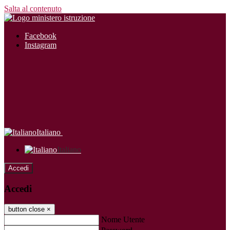
Salta al contenuto
Facebook
Instagram
Italiano
Italiano
Accedi
Accedi
button close
×
Nome Utente