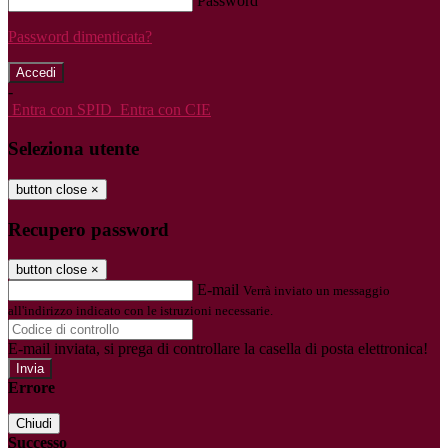
Password
Password dimenticata?
-
Entra con SPID
Entra con CIE
Seleziona utente
button close
×
Recupero password
button close
×
E-mail
Verrà inviato un messaggio
all'indirizzo indicato con le istruzioni necessarie.
E-mail inviata, si prega di controllare la casella di posta elettronica!
Errore
Chiudi
Successo