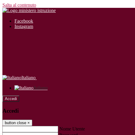
Salta al contenuto
Facebook
Instagram
Italiano
Italiano
Accedi
Accedi
button close
×
Nome Utente