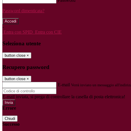
Password
Password dimenticata?
-
Entra con SPID
Entra con CIE
Seleziona utente
button close
×
Recupero password
button close
×
E-mail
Verrà inviato un messaggio all'indirizz
E-mail inviata, si prega di controllare la casella di posta elettronica!
Errore
Chiudi
Successo