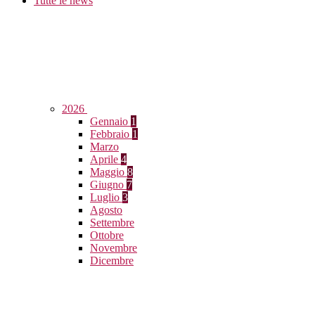
Tutte le news
2026
Gennaio
1
Febbraio
1
Marzo
Aprile
4
Maggio
8
Giugno
7
Luglio
3
Agosto
Settembre
Ottobre
Novembre
Dicembre