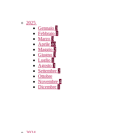
2025
Gennaio
3
Febbraio
1
Marzo
3
Aprile
40
Maggio
2
Giugno
3
Luglio
1
Agosto
3
Settembre
2
Ottobre
Novembre
4
Dicembre
1
2024