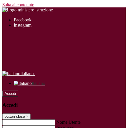
Salta al contenuto
Facebook
Instagram
Italiano
Italiano
Accedi
Accedi
button close
×
Nome Utente