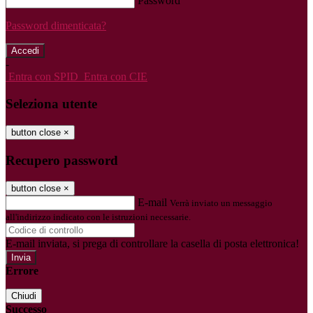
Password
Password dimenticata?
-
Entra con SPID
Entra con CIE
Seleziona utente
button close
×
Recupero password
button close
×
E-mail
Verrà inviato un messaggio
all'indirizzo indicato con le istruzioni necessarie.
E-mail inviata, si prega di controllare la casella di posta elettronica!
Errore
Chiudi
Successo