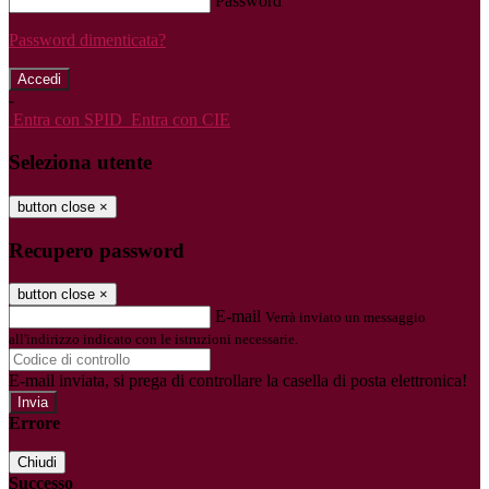
Password
Password dimenticata?
-
Entra con SPID
Entra con CIE
Seleziona utente
button close
×
Recupero password
button close
×
E-mail
Verrà inviato un messaggio
all'indirizzo indicato con le istruzioni necessarie.
E-mail inviata, si prega di controllare la casella di posta elettronica!
Errore
Chiudi
Successo