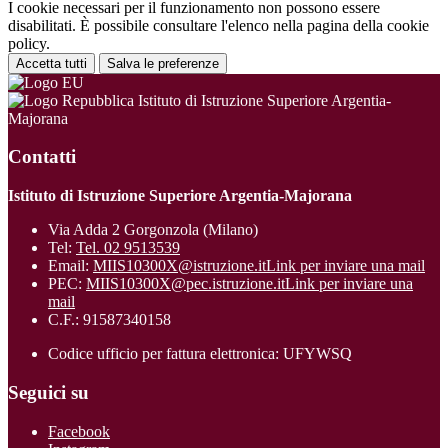
I cookie necessari per il funzionamento non possono essere
disabilitati. È possibile consultare l'elenco nella pagina della cookie
policy.
Accetta tutti
Salva le preferenze
Istituto di Istruzione Superiore Argentia-
Majorana
Contatti
Istituto di Istruzione Superiore Argentia-Majorana
Via Adda 2 Gorgonzola (Milano)
Tel:
Tel. 02 9513539
Email:
MIIS10300X@istruzione.it
Link per inviare una mail
PEC:
MIIS10300X@pec.istruzione.it
Link per inviare una
mail
C.F.: 91587340158
Codice ufficio per fattura elettronica: UFYWSQ
Seguici su
Facebook