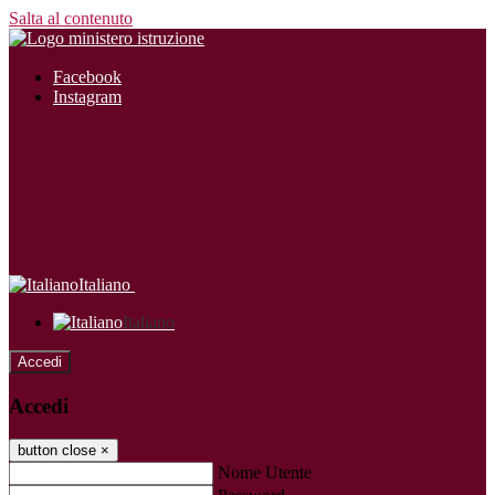
Salta al contenuto
Facebook
Instagram
Italiano
Italiano
Accedi
Accedi
button close
×
Nome Utente