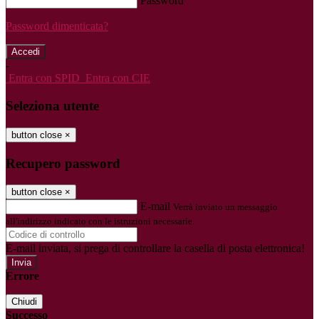
Password
Password dimenticata?
-
Entra con SPID
Entra con CIE
Seleziona utente
button close
×
Recupero password
button close
×
E-mail
Verrà inviato un messaggio
all'indirizzo indicato con le istruzioni necessarie.
E-mail inviata, si prega di controllare la casella di posta elettronica!
Errore
Chiudi
Successo