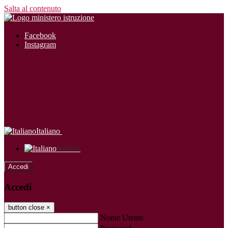
Salta al contenuto
Facebook
Instagram
Italiano
Italiano
Accedi
Accedi
button close
×
Nome Utente