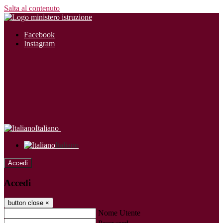
Salta al contenuto
Facebook
Instagram
Italiano
Italiano
Accedi
Accedi
button close
×
Nome Utente