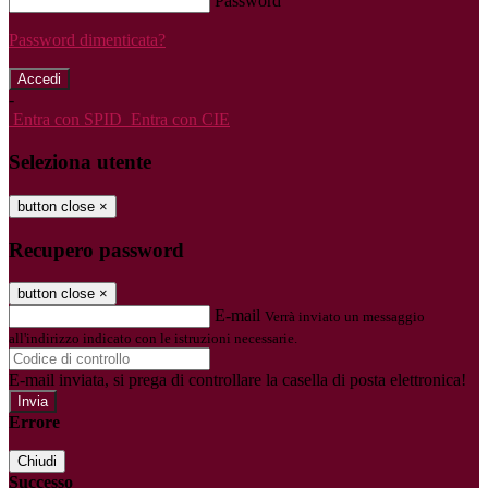
Password
Password dimenticata?
-
Entra con SPID
Entra con CIE
Seleziona utente
button close
×
Recupero password
button close
×
E-mail
Verrà inviato un messaggio
all'indirizzo indicato con le istruzioni necessarie.
E-mail inviata, si prega di controllare la casella di posta elettronica!
Errore
Chiudi
Successo